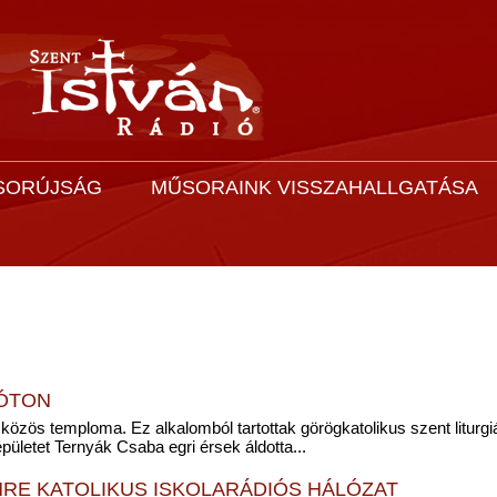
SORÚJSÁG
MŰSORAINK VISSZAHALLGATÁSA
ÓTON
özös temploma. Ez alkalomból tartottak görögkatolikus szent liturgi
ületet Ternyák Csaba egri érsek áldotta...
MRE KATOLIKUS ISKOLARÁDIÓS HÁLÓZAT