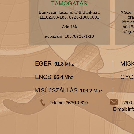
TÁMOGATÁS
Bankszámlaszám: CIB Bank Zrt.
A Szen
11102003-18578726-10000001
órá
közvet
Adó 1%
hétkö
várju
adószám: 18578726-1-10
EGER
MIS
91.8
Mhz
ENCS
GYÖ
95.4
Mhz
KISÚJSZÁLLÁS
103,2
Mhz
Telefon: 36/510-610
3300,
E-mail: in