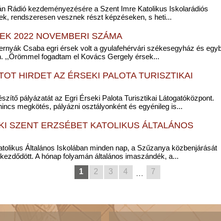
ván Rádió kezdeményezésére a Szent Imre Katolikus Iskolarádiós
k, rendszeresen vesznek részt képzéseken, s heti...
EK 2022 NOVEMBERI SZÁMA
 Ternyák Csaba egri érsek volt a gyulafehérvári székesegyház és egy
 ,,Örömmel fogadtam el Kovács Gergely érsek...
OT HIRDET AZ ÉRSEKI PALOTA TURISZTIKAI
ítő pályázatát az Egri Érseki Palota Turisztikai Látogatóközpont.
incs megkötés, pályázni osztályonként és egyénileg is...
KI SZENT ERZSÉBET KATOLIKUS ÁLTALÁNOS
tolikus Általános Iskolában minden nap, a Szűzanya közbenjárását
kezdődött. A hónap folyamán általános imaszándék, a...
1
2
3
4
7
…