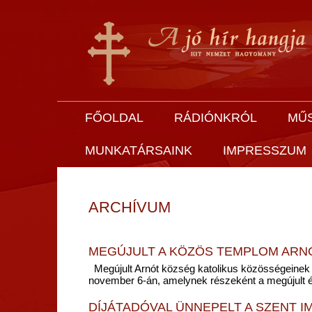
FŐOLDAL
RÁDIÓNKRÓL
MŰ
MUNKATÁRSAINK
IMPRESSZUM
ARCHÍVUM
MEGÚJULT A KÖZÖS TEMPLOM ARN
Megújult Arnót község katolikus közösségeinek k
november 6-án, amelynek részeként a megújult ép
DÍJÁTADÓVAL ÜNNEPELT A SZENT I