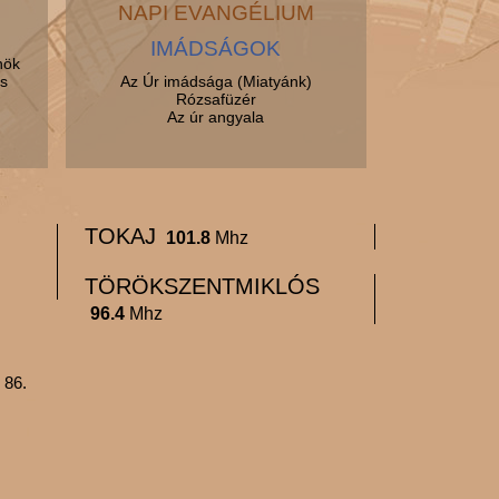
NAPI EVANGÉLIUM
IMÁDSÁGOK
nök
s
Az Úr imádsága (Miatyánk)
Rózsafüzér
Az úr angyala
TOKAJ
101.8
Mhz
TÖRÖKSZENTMIKLÓS
96.4
Mhz
 86.