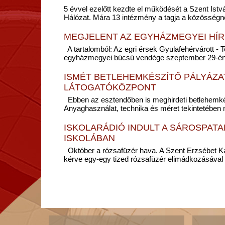
5 évvel ezelőtt kezdte el működését a Szent Ist
Hálózat. Mára 13 intézmény a tagja a közösségne
MEGJELENT AZ EGYHÁZMEGYEI HÍR
A tartalomból: Az egri érsek Gyulafehérvárott -
egyházmegyei búcsú vendége szeptember 29-én.
ISMÉT BETLEHEMKÉSZÍTŐ PÁLYÁZAT
LÁTOGATÓKÖZPONT
Ebben az esztendőben is meghirdeti betlehemkész
Anyaghasználat, technika és méret tekintetében n
ISKOLARÁDIÓ INDULT A SÁROSPATA
ISKOLÁBAN
Október a rózsafüzér hava. A Szent Erzsébet Ka
kérve egy-egy tized rózsafüzér elimádkozásával 