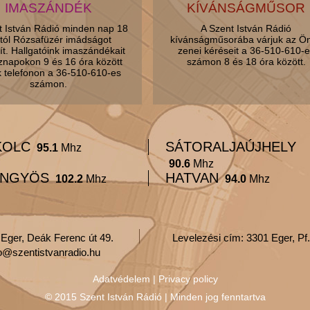
IMASZÁNDÉK
KÍVÁNSÁGMŰSOR
t István Rádió minden nap 18
A Szent István Rádió
tól Rózsafüzér imádságot
kívánságműsorába várjuk az Ö
ít. Hallgatóink imaszándékait
zenei kéréseit a 36-510-610-e
znapokon 9 és 16 óra között
számon 8 és 18 óra között.
k telefonon a 36-510-610-es
számon.
KOLC
SÁTORALJAÚJHELY
95.1
Mhz
90.6
Mhz
NGYÖS
HATVAN
102.2
Mhz
94.0
Mhz
 Eger, Deák Ferenc út 49.
Levelezési cím: 3301 Eger, Pf.
fo@szentistvanradio.hu
Adatvédelem
|
Privacy policy
© 2015 Szent István Rádió | Minden jog fenntartva