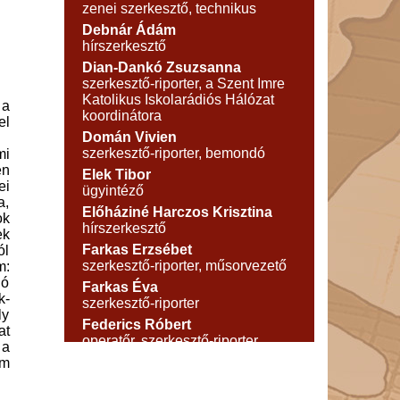
zenei szerkesztő, technikus
Debnár Ádám
hírszerkesztő
Dian-Dankó Zsuzsanna
szerkesztő-riporter, a Szent Imre
Katolikus Iskolarádiós Hálózat
 a
koordinátora
el
Domán Vivien
szerkesztő-riporter, bemondó
mi
en
Elek Tibor
ei
ügyintéző
a,
Előháziné Harczos Krisztina
ok
hírszerkesztő
ek
Farkas Erzsébet
ól
szerkesztő-riporter, műsorvezető
m:
dó
Farkas Éva
k-
szerkesztő-riporter
ly
Federics Róbert
at
operatőr, szerkesztő-riporter
 a
Fehér József
em
technikus
Fekete Gábor