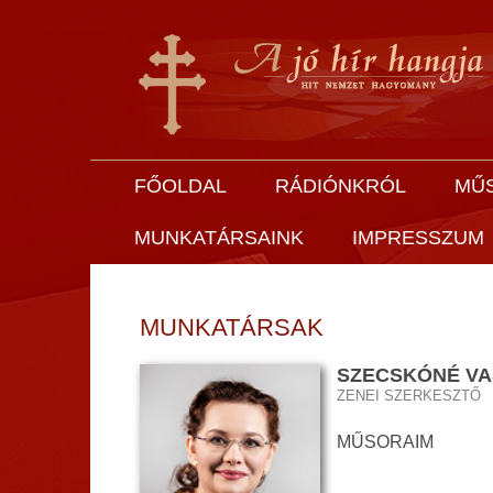
FŐOLDAL
RÁDIÓNKRÓL
MŰ
MUNKATÁRSAINK
IMPRESSZUM
MUNKATÁRSAK
SZECSKÓNÉ VA
ZENEI SZERKESZTŐ
MŰSORAIM