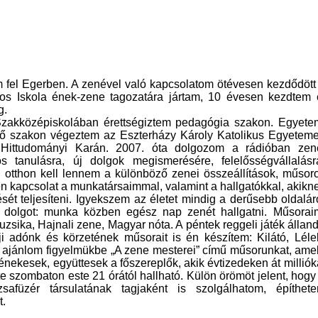
m fel Egerben. A zenével való kapcsolatom ötévesen kezdődött
os Iskola ének-zene tagozatára jártam, 10 évesen kezdtem 
g.
zakközépiskolában érettségiztem pedagógia szakon. Egyete
lő szakon végeztem az Eszterházy Károly Katolikus Egyetem
Hittudományi Karán. 2007. óta dolgozom a rádióban zen
s tanulásra, új dolgok megismerésére, felelősségvállalásr
n otthon kell lennem a különböző zenei összeállítások, műsor
n kapcsolat a munkatársaimmal, valamint a hallgatókkal, akikn
t teljesíteni. Igyekszem az életet mindig a derűsebb oldalár
 dolgot: munka közben egész nap zenét hallgatni. Műsorai
sika, Hajnali zene, Magyar nóta. A péntek reggeli játék állan
ji adónk és körzetének műsorait is én készítem: Kilátó, Léle
l ajánlom figyelmükbe „A zene mesterei” című műsorunkat, ame
ekesek, együttesek a főszereplők, akik évtizedeken át milliók
e szombaton este 21 órától hallható. Külön örömöt jelent, hogy
safüzér társulatának tagjaként is szolgálhatom, építhet
t.