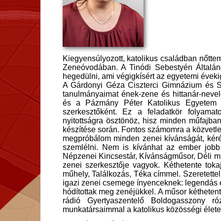
Kiegyensúlyozott, katolikus családban nőtte
Zeneóvodában. A Tinódi Sebestyén Általán
hegedülni, ami végigkísért az egyetemi éveki
A Gárdonyi Géza Ciszterci Gimnázium és S
tanulmányaimat ének-zene és hittanár-neve
és a Pázmány Péter Katolikus Egyetem 
szerkesztőként. Ez a feladatkör folyamato
nyitottságra ösztönöz, hisz minden műfajba
készítése során. Fontos számomra a közvetle
megpróbálom minden zenei kívánságát, kérésé
szemlélni. Nem is kívánhat az ember jobb
Népzenei Kincsestár, Kívánságműsor, Déli muz
zenei szerkesztője vagyok. Kéthetente toka
műhely, Találkozás, Téka címmel. Szeretette
igazi zenei csemege ínyenceknek: legendás én
hódítottak meg zenéjükkel. A műsor kéthetent
rádió Gyertyaszentelő Boldogasszony róz
munkatársaimmal a katolikus közösségi élete