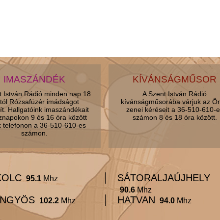
IMASZÁNDÉK
KÍVÁNSÁGMŰSOR
t István Rádió minden nap 18
A Szent István Rádió
tól Rózsafüzér imádságot
kívánságműsorába várjuk az Ö
ít. Hallgatóink imaszándékait
zenei kéréseit a 36-510-610-e
znapokon 9 és 16 óra között
számon 8 és 18 óra között.
k telefonon a 36-510-610-es
számon.
KOLC
SÁTORALJAÚJHELY
95.1
Mhz
90.6
Mhz
NGYÖS
HATVAN
102.2
Mhz
94.0
Mhz