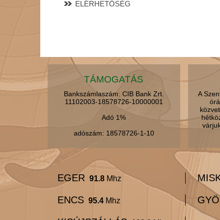
ELÉRHETŐSÉG
TÁMOGATÁS
Bankszámlaszám: CIB Bank Zrt.
A Szen
11102003-18578726-10000001
órá
közvet
Adó 1%
hétkö
várju
adószám: 18578726-1-10
EGER
MIS
91.8
Mhz
ENCS
GYÖ
95.4
Mhz