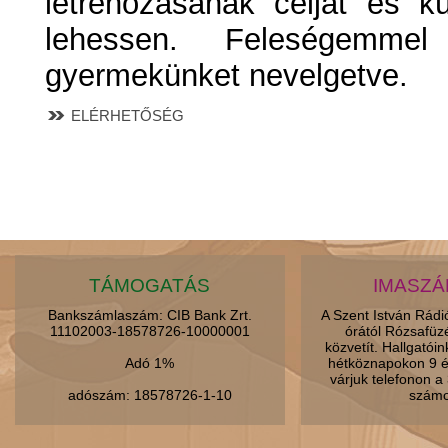
létrehozásának célját és k
lehessen. Feleségemme
gyermekünket nevelgetve.
ELÉRHETŐSÉG
TÁMOGATÁS
IMASZ
Bankszámlaszám: CIB Bank Zrt.
A Szent István Rád
11102003-18578726-10000001
órától Rózsafüz
közvetít. Hallgatói
Adó 1%
hétköznapokon 9 é
várjuk telefonon 
adószám: 18578726-1-10
számo