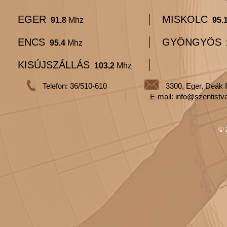
EGER
MISKOLC
91.8
Mhz
95.
ENCS
GYÖNGYÖS
95.4
Mhz
KISÚJSZÁLLÁS
103,2
Mhz
Telefon: 36/510-610
3300, Eger, Deák 
E-mail: info@szentistv
© 