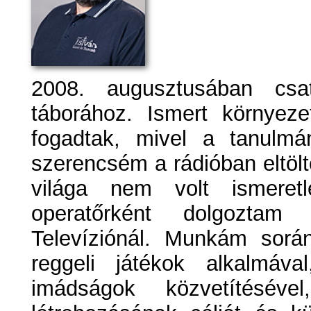
2008. augusztusában csa
táborához. Ismert környeze
fogadtak, mivel a tanulmán
szerencsém a rádióban eltöl
világa nem volt ismeret
operatőrként dolgoztam
Televíziónál. Munkám sorá
reggeli játékok alkalmáva
imádságok közvetítéséve