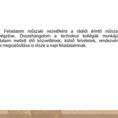
. Feladatom műszaki vezetőként a rádiót érintő műsza
elvégzése. Összehangolom a technikus kollégák munkájá
dataim mellett élő közvetítések, külső felvételek, rendezvé
s megvalósítása is része a napi feladataimnak.