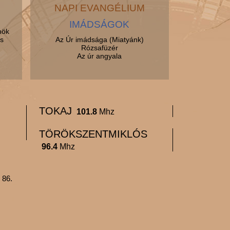
NAPI EVANGÉLIUM
tudósító
Hamar Dénes
IMÁDSÁGOK
gazdasági vezető
nök
s
Az Úr imádsága (Miatyánk)
Hunyadi-Buzásné Klész Beáta
Rózsafüzér
szerkesztő-riporter
Az úr angyala
ifj. Grunda János
szerkesztő-riporter, tudósító
Kakuk Lászlóné
takarító
Karkus István
TOKAJ
101.8
Mhz
technikus
Koleszár Krisztián
TÖRÖKSZENTMIKLÓS
tudósító
96.4
Mhz
Kónya Éva
szerkesztő-riporter, tudósító,
marketing felelős
 86.
Kriston Tamás
hírszerkesztő, tudósító
Krupa Sándor
portás
Kvaszinger Jenő