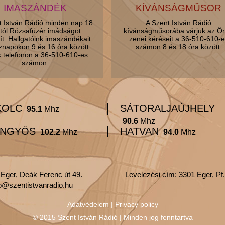
IMASZÁNDÉK
KÍVÁNSÁGMŰSOR
t István Rádió minden nap 18
A Szent István Rádió
tól Rózsafüzér imádságot
kívánságműsorába várjuk az Ö
ít. Hallgatóink imaszándékait
zenei kéréseit a 36-510-610-e
znapokon 9 és 16 óra között
számon 8 és 18 óra között.
k telefonon a 36-510-610-es
számon.
KOLC
SÁTORALJAÚJHELY
95.1
Mhz
90.6
Mhz
NGYÖS
HATVAN
102.2
Mhz
94.0
Mhz
 Eger, Deák Ferenc út 49.
Levelezési cím: 3301 Eger, Pf.
fo@szentistvanradio.hu
Adatvédelem
|
Privacy policy
© 2015 Szent István Rádió | Minden jog fenntartva