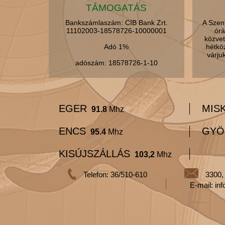
TÁMOGATÁS
Bankszámlaszám: CIB Bank Zrt.
A Szen
11102003-18578726-10000001
órá
közvet
Adó 1%
hétkö
várju
adószám: 18578726-1-10
EGER
MIS
91.8
Mhz
ENCS
GYÖ
95.4
Mhz
KISÚJSZÁLLÁS
103,2
Mhz
Telefon: 36/510-610
3300,
E-mail: in