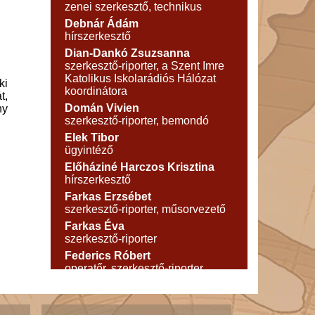
zenei szerkesztő, technikus
Debnár Ádám
hírszerkesztő
Dian-Dankó Zsuzsanna
szerkesztő-riporter, a Szent Imre
Katolikus Iskolarádiós Hálózat
ki
koordinátora
t,
Domán Vivien
ny
szerkesztő-riporter, bemondó
Elek Tibor
ügyintéző
Előháziné Harczos Krisztina
hírszerkesztő
Farkas Erzsébet
szerkesztő-riporter, műsorvezető
Farkas Éva
szerkesztő-riporter
Federics Róbert
operatőr, szerkesztő-riporter
Fehér József
technikus
Fekete Gábor