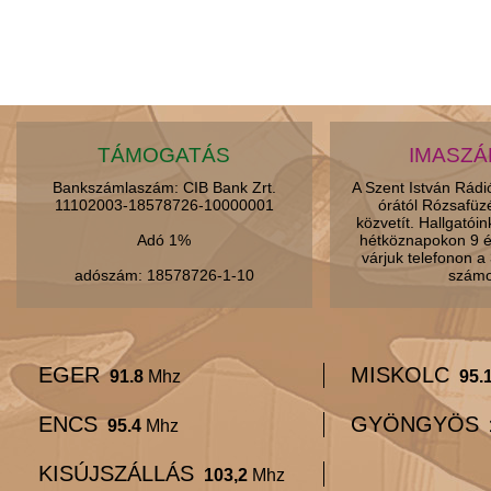
TÁMOGATÁS
IMASZ
Bankszámlaszám: CIB Bank Zrt.
A Szent István Rád
11102003-18578726-10000001
órától Rózsafüz
közvetít. Hallgatói
Adó 1%
hétköznapokon 9 é
várjuk telefonon 
adószám: 18578726-1-10
számo
EGER
MISKOLC
91.8
Mhz
95.
ENCS
GYÖNGYÖS
95.4
Mhz
KISÚJSZÁLLÁS
103,2
Mhz