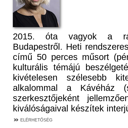
2015. óta vagyok a rá
Budapestről. Heti rendszere
című 50 perces műsort (pén
kulturális témájú beszélget
kivételesen szélesebb kit
alkalommal a Kávéház (s
szerkesztőjeként jellemzőe
kiválóságaival készítek interj
ELÉRHETŐSÉG