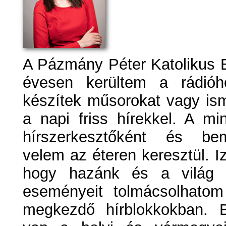
A Pázmány Péter Katolikus 
évesen kerültem a rádió
készítek műsorokat vagy is
a napi friss hírekkel. A m
hírszerkesztőként és bem
velem az éteren keresztül. I
hogy hazánk és a világ eg
eseményeit tolmácsolhatom
megkezdő hírblokkokban. 