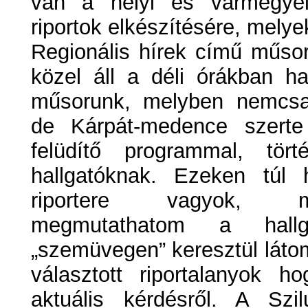
van a helyi és vármegyei
riportok elkészítésére, mely
Regionális hírek című műso
közel áll a déli órákban h
műsorunk, melyben nemcs
de Kárpát-medence szerte 
felüdítő programmal, tör
hallgatóknak. Ezeken túl
riportere vagyok, me
megmutathatom a hallg
„szemüvegen” keresztül látom
választott riportalanyok 
aktuális kérdésről. A Sz