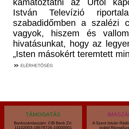
kamatoztatni az Úrtól kap
István Televízió riporta
szabadidőmben a szalézi c
vagyok, hiszem és vallom
hivatásunkat, hogy az legy
„Isten másokért teremtett mi
ELÉRHETŐSÉG
TÁMOGATÁS
IMASZ
Bankszámlaszám: CIB Bank Zrt.
A Szent István Rád
11102003-18578726-10000001
órától Rózsafüz