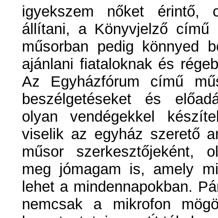
igyekszem nőket érintő, 
állítani, a Könyvjelző című
műsorban pedig könnyed be
ajánlani fiataloknak és rége
Az Egyházfórum című műs
beszélgetéseket és előad
olyan vendégekkel készíte
viselik az egyház szerető a
műsor szerkesztőjeként, o
meg jómagam is, amely mi
lehet a mindennapokban. Pá
nemcsak a mikrofon mögöt