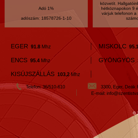
közvetít. Hallgatói
Adó 1%
hétköznapokon 9 é
várjuk telefonon 
adószám: 18578726-1-10
számo
EGER
MISKOLC
91.8
Mhz
95.
ENCS
GYÖNGYÖS
95.4
Mhz
KISÚJSZÁLLÁS
103,2
Mhz
Telefon: 36/510-610
3300, Eger, Deák 
E-mail: info@szentistv
© 