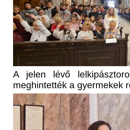
A jelen lévő lelkipászto
meghintették a gyermekek ró