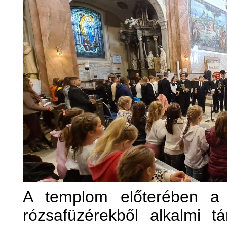
A templom előterében a g
rózsafüzérekből alkalmi tá