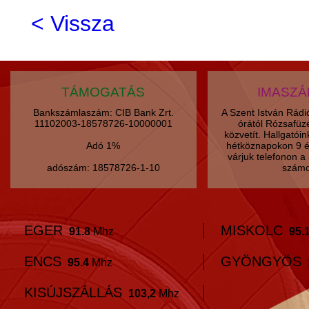
< Vissza
TÁMOGATÁS
IMASZ
Bankszámlaszám: CIB Bank Zrt.
A Szent István Rád
11102003-18578726-10000001
órától Rózsafüz
közvetít. Hallgatói
Adó 1%
hétköznapokon 9 é
várjuk telefonon 
adószám: 18578726-1-10
számo
EGER
MISKOLC
91.8
Mhz
95.
ENCS
GYÖNGYÖS
95.4
Mhz
KISÚJSZÁLLÁS
103,2
Mhz