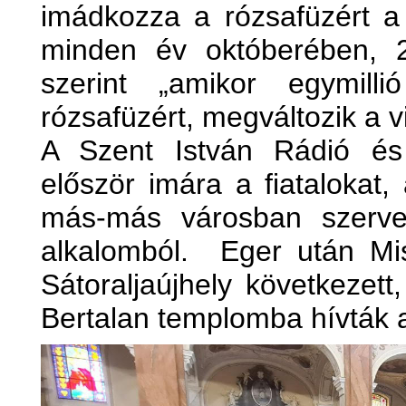
imádkozza a rózsafüzért a 
minden év októberében, 2
szerint „amikor egymil
rózsafüzért, megváltozik a vi
A Szent István Rádió és 
először imára a fiatalokat
más-más városban szerve
alkalomból. Eger után Mi
Sátoraljaújhely következet
Bertalan templomba hívták 