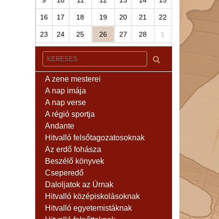
9
10
11
12
13
14
15
16
17
18
19
20
21
22
23
24
25
26
27
28
1
A zene mesterei
A nap imája
A nap verse
A régió sportja
Andante
Hitvalló felsőtagozatosoknak
Az erdő fohásza
Beszélő könyvek
Cseperedő
Daloljatok az Úrnak
Hitvalló középiskolásoknak
Hitvalló egyetemistáknak