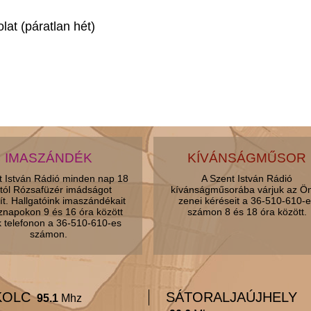
at (páratlan hét)
IMASZÁNDÉK
KÍVÁNSÁGMŰSOR
t István Rádió minden nap 18
A Szent István Rádió
tól Rózsafüzér imádságot
kívánságműsorába várjuk az Ö
ít. Hallgatóink imaszándékait
zenei kéréseit a 36-510-610-e
znapokon 9 és 16 óra között
számon 8 és 18 óra között.
k telefonon a 36-510-610-es
számon.
KOLC
SÁTORALJAÚJHELY
95.1
Mhz