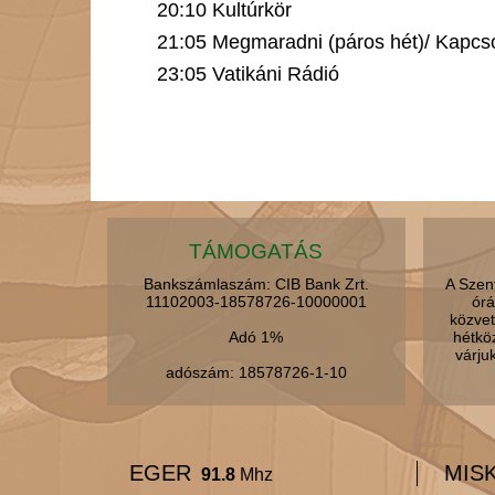
20:10 Kultúrkör
21:05 Megmaradni (páros hét)/ Kapcsol
23:05 Vatikáni Rádió
TÁMOGATÁS
Bankszámlaszám: CIB Bank Zrt.
A Szen
11102003-18578726-10000001
órá
közvet
Adó 1%
hétkö
várju
adószám: 18578726-1-10
EGER
MIS
91.8
Mhz