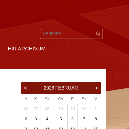
HÍR ARCHÍVUM
2026
FEBRUÁR
H
K
Sz
Cs
P
Sz
V
26
27
28
29
30
31
1
2
3
4
5
6
7
8