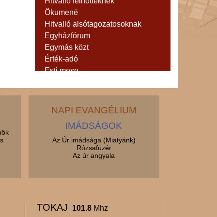
Hitvalló felnőtteknek
Ökumené
Hitvalló alsótagozatosoknak
Egyházfórum
Egymás közt
Érték-adó
Esti mese
Evangélium
Évezredek asztalánál
Feltámadt Krisztus boldogságunk
NAPI EVANGÉLIUM
Gaudete
IMÁDSÁGOK
Gondolatok...
nök
s
Hallgassuk együtt!
Az Úr imádsága (Miatyánk)
Rózsafüzér
Hajrá magyarok!
Az úr angyala
Hétvégi levél
Hírek
Itt élünk
Iránytű
TOKAJ
101.8
Mhz
Jazzmuzsika