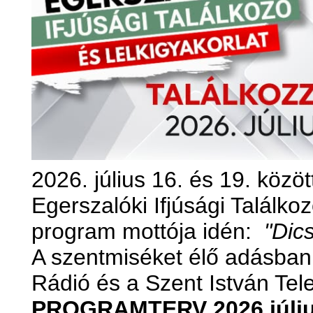
2026. július 16. és 19. közö
Egerszalóki Ifjúsági Találkoz
program mottója idén:
"Dics
A szentmiséket élő adásban 
Rádió és a Szent István Tel
PROGRAMTERV 2026 júliu