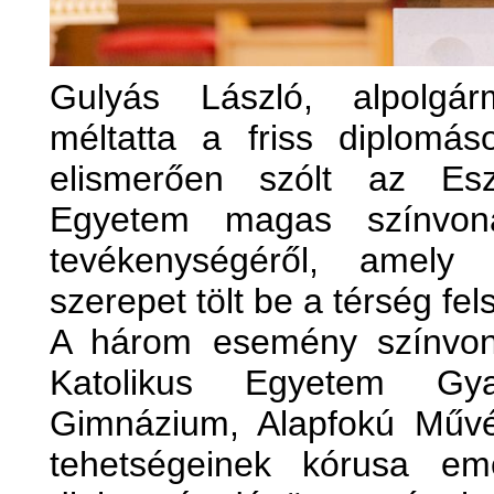
Gulyás László, alpolgár
méltatta a friss diplomáso
elismerően szólt az Esz
Egyetem magas színvona
tevékenységéről, amely
szerepet tölt be a térség fe
A három esemény színvona
Katolikus Egyetem Gyak
Gimnázium, Alapfokú Művé
tehetségeinek kórusa em