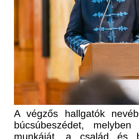
A végzős hallgatók nevé
búcsúbeszédet, melyben
munkáját, a család és b