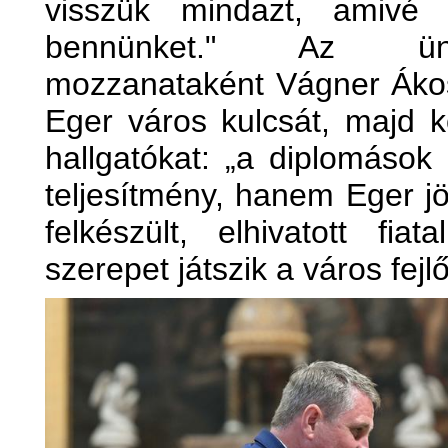
visszük mindazt, amivé
bennünket." Az ün
mozzanataként Vágner Ákos
Eger város kulcsát, majd k
hallgatókat: „a diplomáso
teljesítmény, hanem Eger jö
felkészült, elhivatott fia
szerepet játszik a város fej