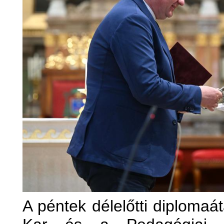
A péntek délelőtti diploma