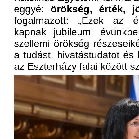
eggyé:
örökség, érték, j
fogalmazott: „Ezek az é
kapnak jubileumi évünkb
szellemi örökség részeseik
a tudást, hivatástudatot és
az Eszterházy falai között s