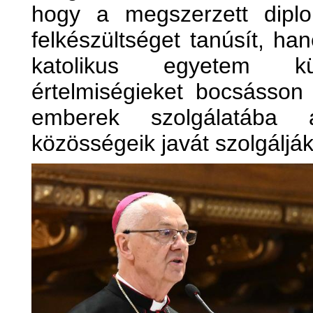
hogy a megszerzett dip
felkészültséget tanúsít, han
katolikus egyetem k
értelmiségieket bocsásson 
emberek szolgálatába á
közösségeik javát szolgálják