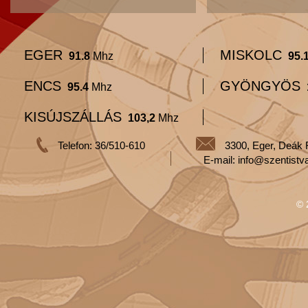
EGER
MISKOLC
91.8
Mhz
95.
ENCS
GYÖNGYÖS
95.4
Mhz
KISÚJSZÁLLÁS
103,2
Mhz
Telefon: 36/510-610
3300, Eger, Deák 
E-mail: info@szentistv
© 