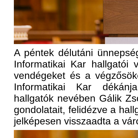
A péntek délutáni ünnepsé
Informatikai Kar hallgatói 
vendégeket és a végzősöke
Informatikai Kar dékánj
hallgatók nevében Gálik Z
gondolatait, felidézve a hal
jelképesen visszaadta a vár