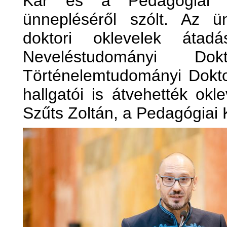
Kar és a Pedagógiai K
ünnepléséről szólt. Az ü
doktori oklevelek átad
Neveléstudományi D
Történelemtudományi Doktor
hallgatói is átvehették okl
Szűts Zoltán, a Pedagógiai 