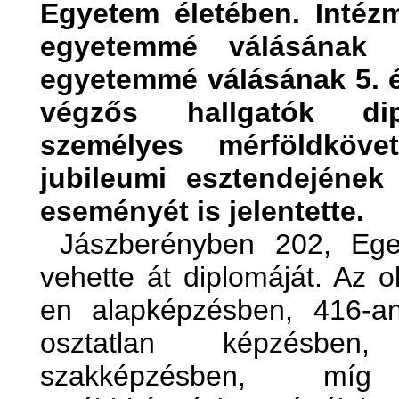
Egyetem életében. Inté
egyetemmé válásának 1
egyetemmé válásának 5. év
végzős hallgatók dip
személyes mérföldköv
jubileumi esztendejének
eseményét is jelentette.
Jászberényben 202, Eger
vehette át diplomáját. Az o
en alapképzésben, 416-a
osztatlan képzésben,
szakképzésben, míg