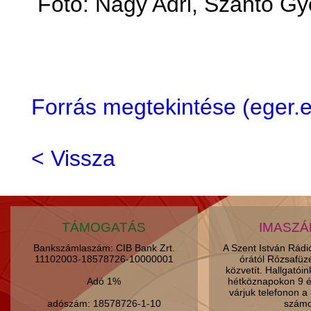
Fotó: Nagy Adri, Szántó Gy
Forrás megtekintése (eger
< Vissza
TÁMOGATÁS
IMASZ
Bankszámlaszám: CIB Bank Zrt.
A Szent István Rád
11102003-18578726-10000001
órától Rózsafüz
közvetít. Hallgatói
Adó 1%
hétköznapokon 9 é
várjuk telefonon 
adószám: 18578726-1-10
számo