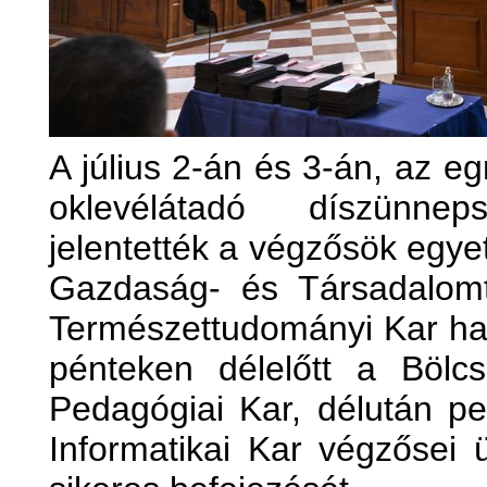
A július 2-án és 3-án, az e
oklevélátadó díszünne
jelentették a végzősök egye
Gazdaság- és Társadalomt
Természettudományi Kar hall
pénteken délelőtt a Bölc
Pedagógiai Kar, délután p
Informatikai Kar végzősei 