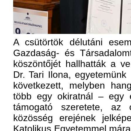
A csütörtök délutáni es
Gazdaság- és Társadalom
köszöntőjét hallhatták a v
Dr. Tari Ilona, egyetemünk
következett, melyben hang
több egy okiratnál – egy é
támogató szeretete, az 
közösség erejének jelkép
Katolikus Egyetemmel mára 