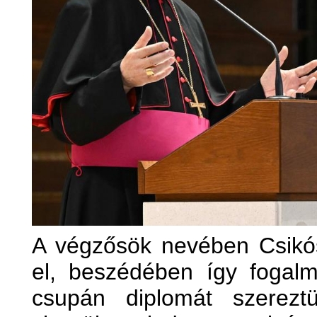
A végzősök nevében Csikós
el, beszédében így fogal
csupán diplomát szerez