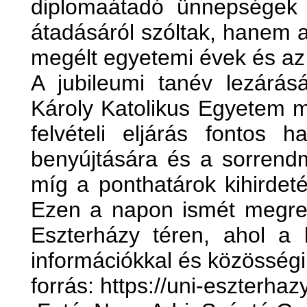
diplomaátadó ünnepségek
átadásáról szóltak, hanem 
megélt egyetemi évek és az e
A jubileumi tanév lezárás
Károly Katolikus Egyetem má
felvételi eljárás fontos 
benyújtására és a sorrendm
míg a ponthatárok kihirdeté
Ezen a napon ismét megren
Eszterházy téren, ahol a l
információkkal és közösségi
forrás: https://uni-eszterhaz