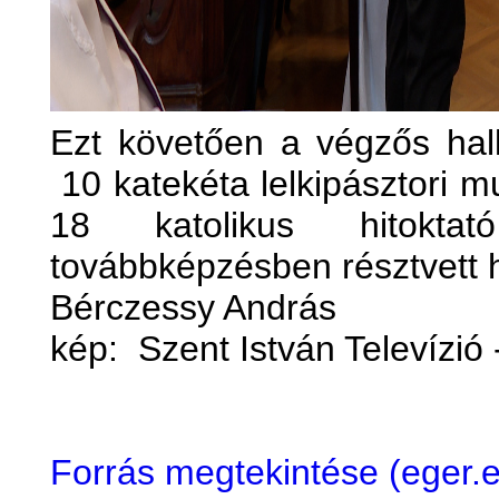
Ezt követően a végzős hall
10 katekéta lelkipásztori m
18 katolikus hitoktat
továbbképzésben résztvett h
Bérczessy András
kép: Szent István Televízió
Forrás megtekintése (eger