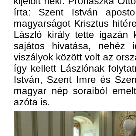
kijelölt neki. Prohászka Ot
írta: Szent István apostol
magyarságot Krisztus hitér
László király tette igazán
sajátos hivatása, nehéz
viszályok között volt az ors
így kellett Lászlónak folyta
István, Szent Imre és Szen
magyar nép soraiból emelt
azóta is.