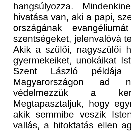
hangsúlyozza. Mindenkine
hivatása van, aki a papi, sze
országának evangéliumát 
szentségeket, jelenvalóvá t
Akik a szülői, nagyszülői h
gyermekeiket, unokáikat Ist
Szent László példája
Magyarországon ad ne
védelmezzük a keresz
Megtapasztaljuk, hogy egy
akik semmibe veszik Isten
vallás, a hitoktatás ellen ag