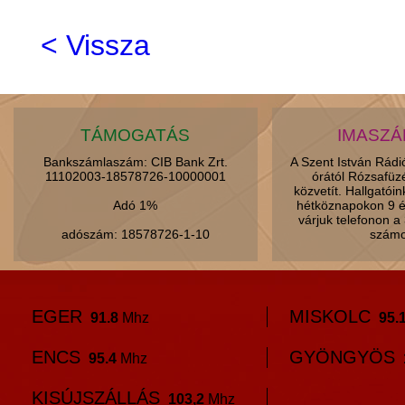
< Vissza
TÁMOGATÁS
IMASZ
Bankszámlaszám: CIB Bank Zrt.
A Szent István Rád
11102003-18578726-10000001
órától Rózsafüz
közvetít. Hallgatói
Adó 1%
hétköznapokon 9 é
várjuk telefonon 
adószám: 18578726-1-10
számo
EGER
MISKOLC
91.8
Mhz
95.
ENCS
GYÖNGYÖS
95.4
Mhz
KISÚJSZÁLLÁS
103,2
Mhz