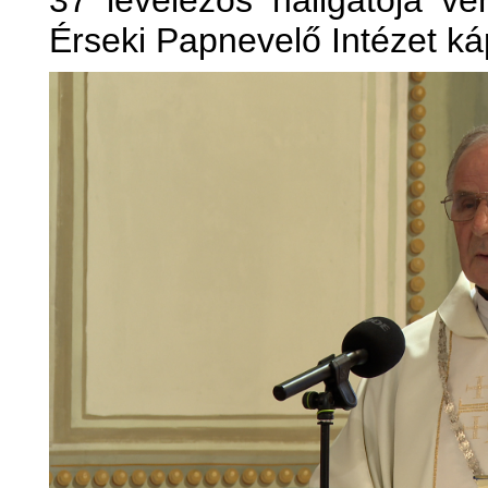
37 levelezős hallgatója ve
Érseki Papnevelő Intézet ká