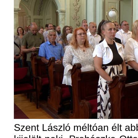
Szent László méltóan élt ab