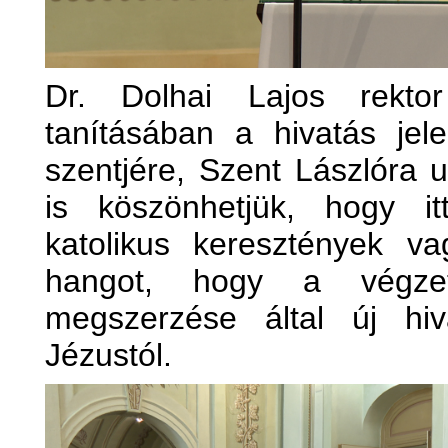
Dr. Dolhai Lajos rekto
tanításában a hivatás jel
szentjére, Szent Lászlóra u
is köszönhetjük, hogy i
katolikus keresztények v
hangot, hogy a végzet
megszerzése által új hi
Jézustól.