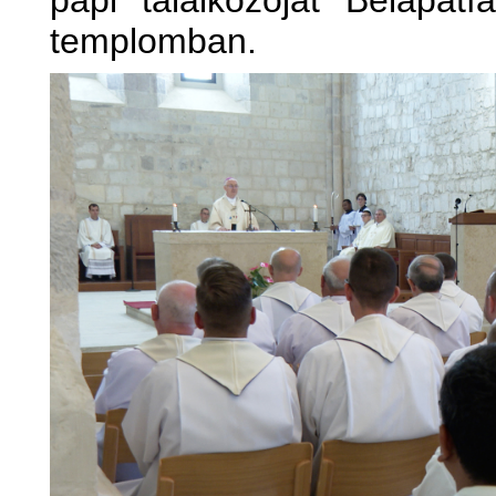
papi találkozóját Bélapátf
templomban.