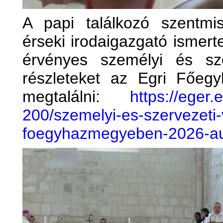
A papi találkozó szentm
érseki irodaigazgató ismert
érvényes személyi és sz
részleteket az Egri Főeg
megtalálni:
https://eger
200/szemelyi-es-szervezeti-
foegyhazmegyeben-2026-au