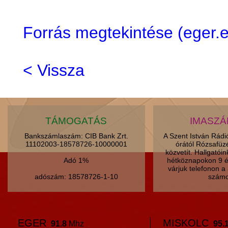
Forrás megtekintése (eger
< Vissza
TÁMOGATÁS
IMASZ
Bankszámlaszám: CIB Bank Zrt.
A Szent István Rád
11102003-18578726-10000001
órától Rózsafüz
közvetít. Hallgatói
Adó 1%
hétköznapokon 9 é
várjuk telefonon 
adószám: 18578726-1-10
számo
EGER
MISKOLC
91.8
Mhz
95.