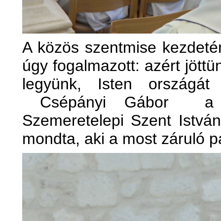
A közös szentmise kezdeté
úgy fogalmazott: azért jöttü
legyünk, Isten országát
Csépányi Gábor a Buda
Szemeretelepi Szent István
mondta, aki a most záruló pa