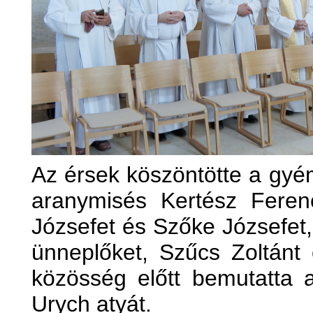
Az érsek köszöntötte a gyé
aranymisés Kertész Feren
Józsefet és Szőke Józsefet,
ünneplőket, Szűcs Zoltánt
közösség előtt bemutatta 
Urych atyát.