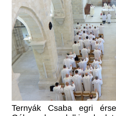
Ternyák Csaba egri érs