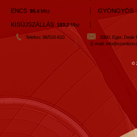
ENCS
GYÖNGYÖS
95.4
Mhz
KISÚJSZÁLLÁS
103,2
Mhz
Telefon: 36/510-610
3300, Eger, Deák 
E-mail: info@szentistv
© 