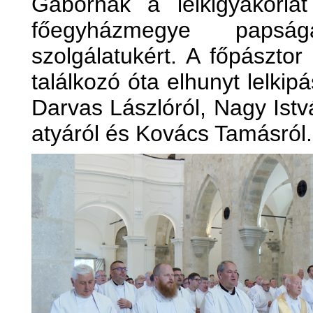
Gábornak a lelkigyakorlat
főegyházmegye papsá
szolgálatukért. A főpászto
találkozó óta elhunyt lelkipá
Darvas Lászlóról, Nagy Istv
atyáról és Kovács Tamásról.