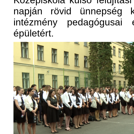
Középiskola külső felújítás
napján rövid ünnepség k
intézmény pedagógusai 
épületért.