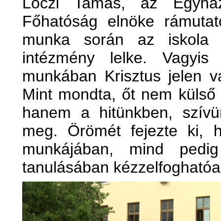
Lóczi Tamás, az Egyházm
Főhatóság elnöke rámutato
munka során az iskola 
intézmény lelke. Vagyi
munkában Krisztus jelen va
Mint mondta, őt nem külső 
hanem a hitünkben, szívün
meg. Örömét fejezte ki,
munkájában, mind pedig 
tanulásában kézzelfoghatóan