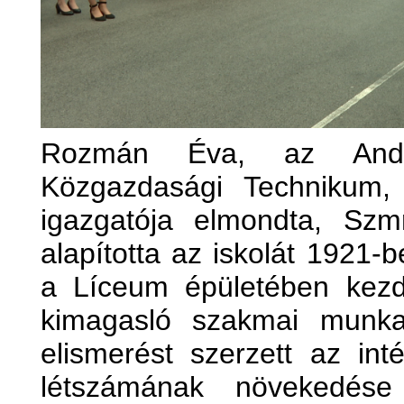
Rozmán Éva, az Andrá
Közgazdasági Technikum,
igazgatója elmondta, Szm
alapította az iskolát 1921-b
a Líceum épületében kez
kimagasló szakmai munka
elismerést szerzett az in
létszámának növekedése