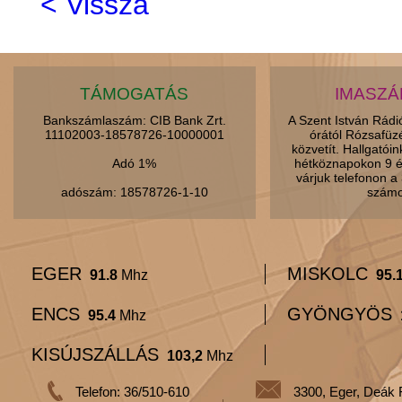
< Vissza
TÁMOGATÁS
IMASZ
Bankszámlaszám: CIB Bank Zrt.
A Szent István Rád
11102003-18578726-10000001
órától Rózsafüz
közvetít. Hallgatói
Adó 1%
hétköznapokon 9 é
várjuk telefonon 
adószám: 18578726-1-10
számo
EGER
MISKOLC
91.8
Mhz
95.
ENCS
GYÖNGYÖS
95.4
Mhz
KISÚJSZÁLLÁS
103,2
Mhz
Telefon: 36/510-610
3300, Eger, Deák 