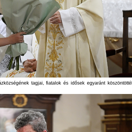
zközségének tagjai, fiatalok és idősek egyaránt köszöntötté