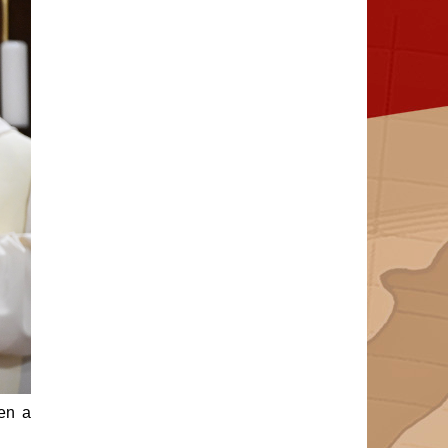
ően a