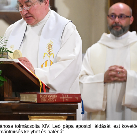
ánosa tolmácsolta XIV. Leó pápa apostoli áldását, ezt követ
mántmisés kelyhet és paténát.