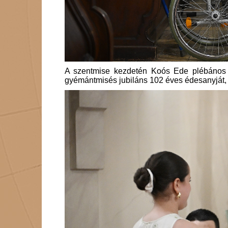
A szentmise kezdetén Koós Ede plébános h
gyémántmisés jubiláns 102 éves édesanyját, ak