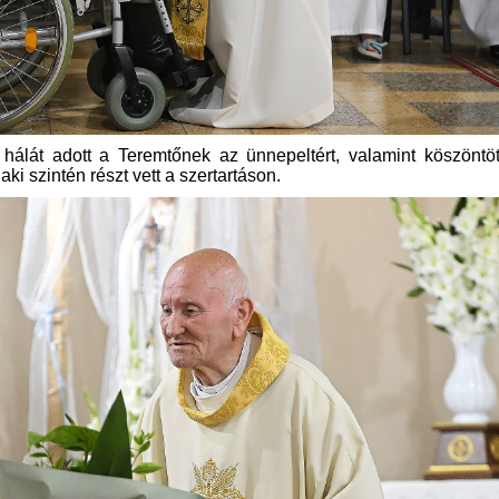
álát adott a Teremtőnek az ünnepeltért, valamint köszöntöt
i szintén részt vett a szertartáson.