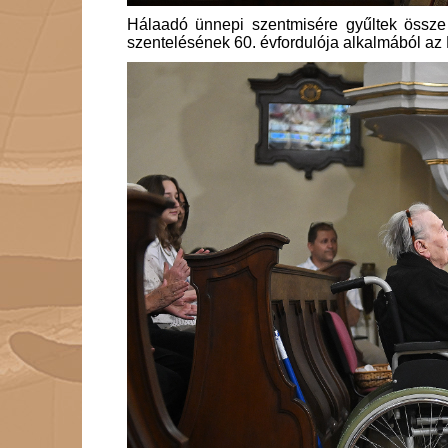
Hálaadó ünnepi szentmisére gyűltek össz
szentelésének 60. évfordulója alkalmából az