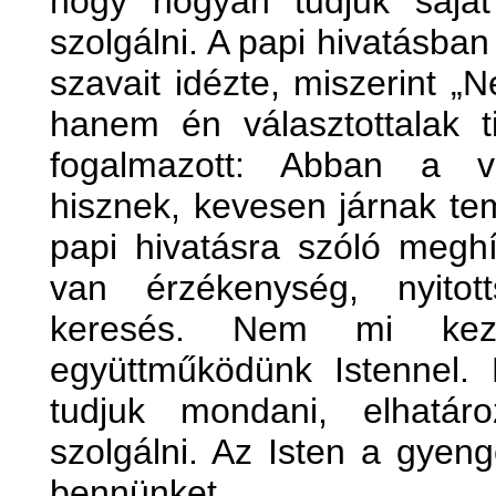
hogy hogyan tudjuk sajá
szolgálni. A papi hivatásba
szavait idézte, miszerint „
hanem én választottalak t
fogalmazott: Abban a v
hisznek, kevesen járnak te
papi hivatásra szóló megh
van érzékenység, nyitott
keresés. Nem mi kez
együttműködünk Istennel. 
tudjuk mondani, elhatáro
szolgálni. Az Isten a gyen
bennünket.