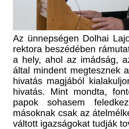
Az ünnepségen Dolhai Lajo
rektora beszédében rámutat
a hely, ahol az imádság, 
által mindent megtesznek a
hivatás magjából kialakul
hivatás. Mint mondta, fo
papok sohasem feledkez
másoknak csak az átelmélke
váltott igazságokat tudják t