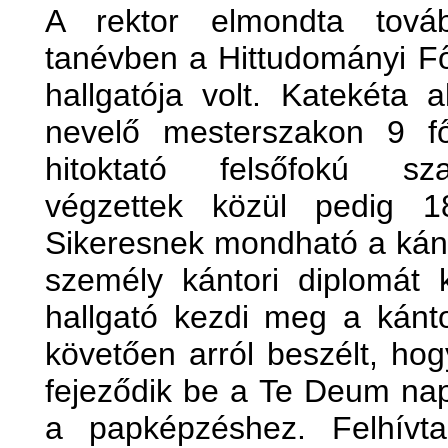
A rektor elmondta tová
tanévben a Hittudományi Fő
hallgatója volt. Katekéta 
nevelő mesterszakon 9 fő
hitoktató felsőfokú sz
végzettek közül pedig 1
Sikeresnek mondható a kánt
személy kántori diplomát
hallgató kezdi meg a kánto
követően arról beszélt, h
fejeződik be a Te Deum napj
a papképzéshez. Felhívta