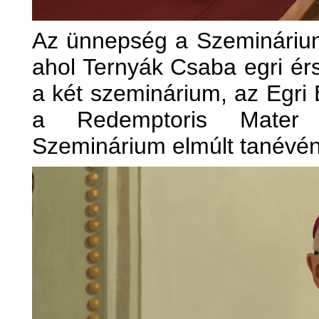
Az ünnepség a Szeminárium 
ahol Ternyák Csaba egri ér
a két szeminárium, az Egri 
a Redemptoris Mater 
Szeminárium elmúlt tanévé