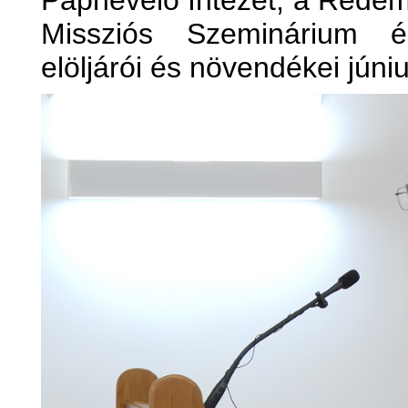
Papnevelő Intézet, a Rede
Missziós Szeminárium é
elöljárói és növendékei júni