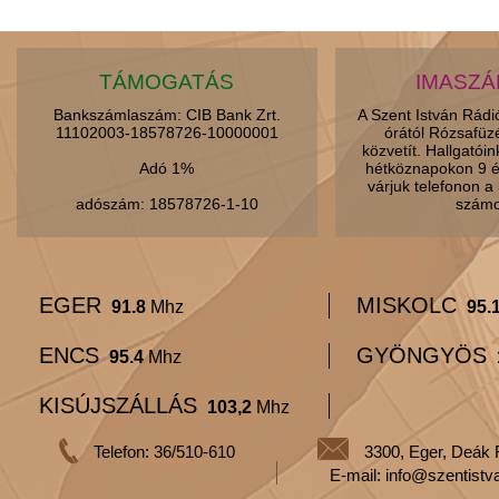
TÁMOGATÁS
IMASZ
Bankszámlaszám: CIB Bank Zrt.
A Szent István Rád
11102003-18578726-10000001
órától Rózsafüz
közvetít. Hallgatói
Adó 1%
hétköznapokon 9 é
várjuk telefonon 
adószám: 18578726-1-10
számo
EGER
MISKOLC
91.8
Mhz
95.
ENCS
GYÖNGYÖS
95.4
Mhz
KISÚJSZÁLLÁS
103,2
Mhz
Telefon: 36/510-610
3300, Eger, Deák 
E-mail: info@szentistv