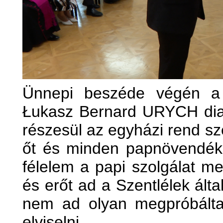
Ünnepi beszéde végén a 
Łukasz Bernard URYCH diak
részesül az egyházi rend sz
őt és minden papnövendék
félelem a papi szolgálat me
és erőt ad a Szentlélek ált
nem ad olyan megpróbálta
elviselni.