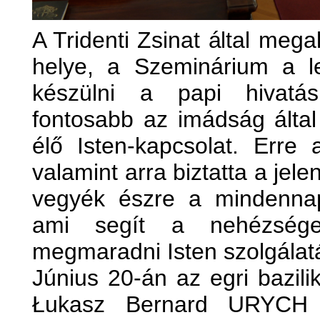
A Tridenti Zsinat által meg
helye, a Szeminárium a le
készülni a papi hivatá
fontosabb az imádság által
élő Isten-kapcsolat. Erre 
valamint arra biztatta a jele
vegyék észre a mindennap
ami segít a nehézsége
megmaradni Isten szolgálat
Június 20-án az egri bazil
Łukasz Bernard URYCH d