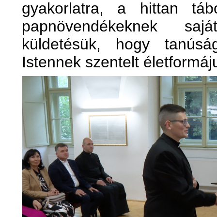
gyakorlatra, a hittan tá
papnövendékeknek saj
küldetésük, hogy tanúsá
Istennek szentelt életformáju