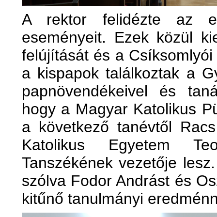
A rektor felidézte az e
eseményeit. Ezek közül k
felújítását és a Csíksomlyó
a kispapok találkoztak a 
papnövendékeivel és tanár
hogy a Magyar Katolikus P
a következő tanévtől Rac
Katolikus Egyetem Teo
Tanszékének vezetője lesz
szólva Fodor Andrást és Osz
kitűnő tanulmányi eredménny