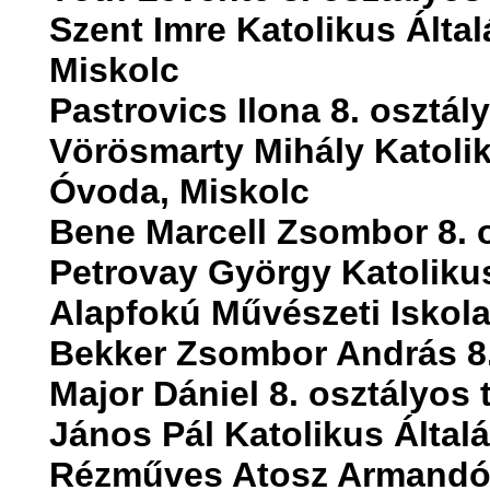
Szent Imre Katolikus Álta
Miskolc
Pastrovics Ilona 8. osztál
Vörösmarty Mihály Katolik
Óvoda, Miskolc
Bene Marcell Zsombor 8. 
Petrovay György Katolikus
Alapfokú Művészeti Iskol
Bekker Zsombor András 8.
Major Dániel 8. osztályos 
János Pál Katolikus Által
Rézműves Atosz Armandó 8