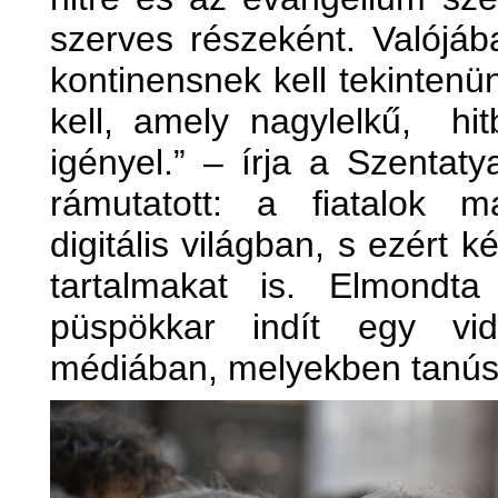
szerves részeként. Valójába
kontinensnek kell tekintenü
kell, amely nagylelkű, hit
igényel.” – írja a Szenta
rámutatott: a fiatalok 
digitális világban, s ezért k
tartalmakat is. Elmondt
püspökkar indít egy vid
médiában, melyekben tanúsá