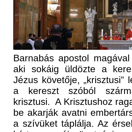
Barnabás apostol magával v
aki sokáig üldözte a ker
Jézus követője, „krisztusi” 
a kereszt szóból szárma
krisztusi. A Krisztushoz ra
be akarják avatni embertár
a szívüket táplálja. Az érse