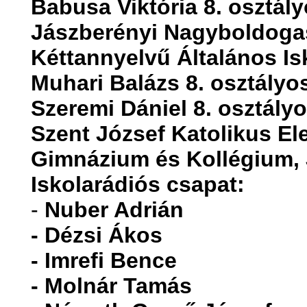
Babusa Viktória 8. osztál
Jászberényi Nagyboldoga
Kéttannyelvű Általános I
Muhari Balázs 8. osztályo
Szeremi Dániel 8. osztály
Szent József Katolikus El
Gimnázium és Kollégium,
Iskolarádiós csapat:
-
Nuber Adrián
- Dézsi Ákos
- Imrefi Bence
- Molnár Tamás