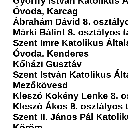
Györffy István Katolikus Á
Óvoda, Karcag
Ábrahám Dávid 8. osztály
Márki Bálint 8. osztályos 
Szent Imre Katolikus Által
Óvoda, Kenderes
Kőházi Gusztáv
Szent István Katolikus Ál
Mezőkövesd
Kleszó Kökény Lenke 8. o
Kleszó Ákos 8. osztályos 
Szent II. János Pál Katoli
Köröm