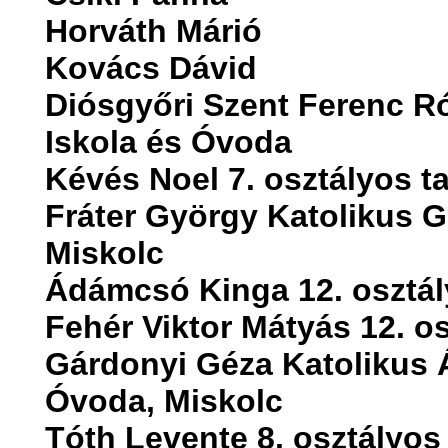
Horváth Márió
Kovács Dávid
Diósgyőri Szent Ferenc R
Iskola és Óvoda
Kévés Noel 7. osztályos t
Fráter György Katolikus 
Miskolc
Ádámcsó Kinga 12. osztál
Fehér Viktor Mátyás 12. o
Gárdonyi Géza Katolikus Á
Óvoda, Miskolc
Tóth Levente 8. osztályos