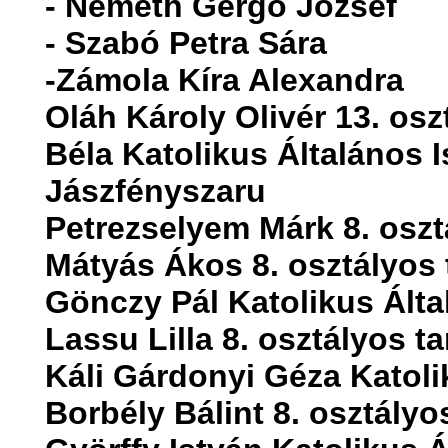
- Németh Gergő József
- Szabó Petra Sára
-Zámola Kíra Alexandra
Oláh Károly Olivér 13. osz
Béla Katolikus Általános I
Jászfényszaru
Petrezselyem Márk 8. oszt
Mátyás Ákos 8. osztályos 
Gönczy Pál Katolikus Álta
Lassu Lilla 8. osztályos t
Káli Gárdonyi Géza Katoli
Borbély Bálint 8. osztályo