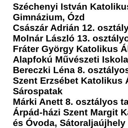
Széchenyi István Katolik
Gimnázium, Ózd
Császár Adrián 12. osztál
Molnár László 13. osztály
Fráter György Katolikus Á
Alapfokú Művészeti Iskola
Bereczki Léna 8. osztályo
Szent Erzsébet Katolikus Á
Sárospatak
Márki Anett 8. osztályos t
Árpád-házi Szent Margit K
és Óvoda, Sátoraljaújhely