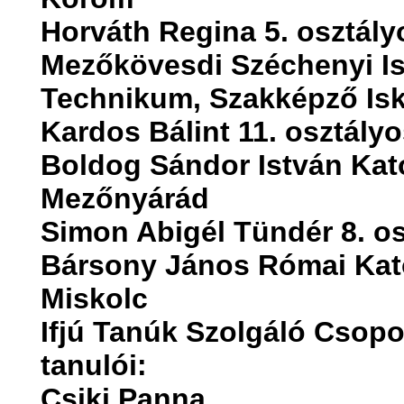
Horváth Regina 5. osztály
Mezőkövesdi Széchenyi Is
Technikum, Szakképző Is
Kardos Bálint 11. osztályo
Boldog Sándor István Kato
Mezőnyárád
Simon Abigél Tündér 8. os
Bársony János Római Kato
Miskolc
Ifjú Tanúk Szolgáló Csopo
tanulói:
Csiki Panna