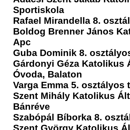
Sportiskola
Rafael Mirandella 8. osztá
Boldog Brenner János Kato
Apc
Guba Dominik 8. osztályo
Gárdonyi Géza Katolikus Á
Óvoda, Balaton
Varga Emma 5. osztályos 
Szent Mihály Katolikus Ál
Bánréve
Szabópál Bíborka 8. osztá
Szent György Katolikus Á