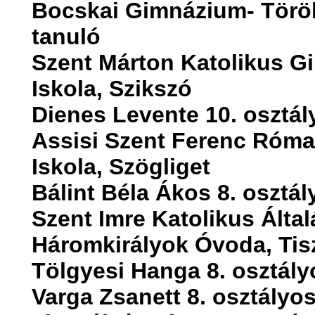
Bocskai Gimnázium- Török
tanuló
Szent Márton Katolikus G
Iskola, Szikszó
Dienes Levente 10. osztál
Assisi Szent Ferenc Római
Iskola, Szögliget
Bálint Béla Ákos 8. osztál
Szent Imre Katolikus Által
Háromkirályok Óvoda, Tis
Tölgyesi Hanga 8. osztály
Varga Zsanett 8. osztályo