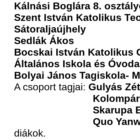
Kálnási Boglára 8. osztál
Szent István Katolikus T
Sátoraljaújhely
Sedlák Ákos
Bocskai István Katolikus
Általános Iskola és Óvoda
Bolyai János Tagiskola- 
A csoport tagjai:
Gulyás Zé
Kolompár
Skarupa E
Quo Yan
diákok.