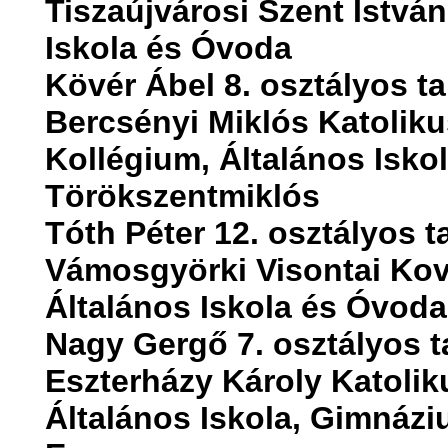
Tiszaújvárosi Szent István
Iskola és Óvoda
Kövér Ábel 8. osztályos t
Bercsényi Miklós Katolik
Kollégium, Általános Isko
Törökszentmiklós
Tóth Péter 12. osztályos t
Vámosgyörki Visontai Kov
Általános Iskola és Óvoda
Nagy Gergő 7. osztályos t
Eszterházy Károly Katoli
Általános Iskola, Gimnáz