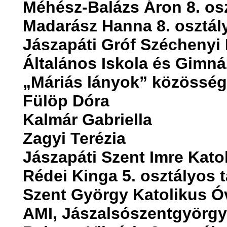
Méhész-Balázs Áron 8. os
Madarász Hanna 8. osztál
Jászapáti Gróf Széchenyi 
Általános Iskola és Gimn
„Máriás lányok” közössége
Fülöp Dóra
Kalmár Gabriella
Zagyi Terézia
Jászapáti Szent Imre Katol
Rédei Kinga 5. osztályos 
Szent György Katolikus Óv
AMI, Jászalsószentgyörgy