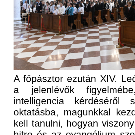
A főpásztor ezután XIV. Leó
a jelenlévők figyelmé
intelligencia kérdéséről
oktatásba, magunkkal kez
kell tanulni, hogyan viszonyu
hitre és az evangélium szer