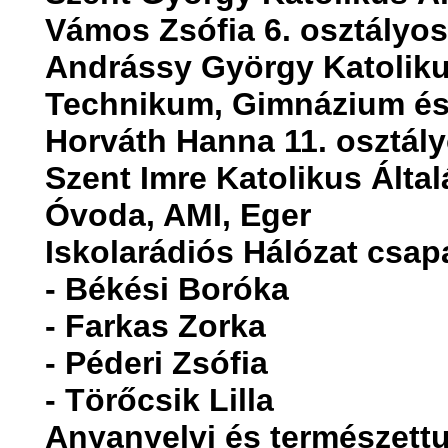
Vámos Zsófia 6. osztályos
Andrássy György Katolik
Technikum, Gimnázium és
Horváth Hanna 11. osztály
Szent Imre Katolikus Által
Óvoda, AMI, Eger
Iskolarádiós Hálózat csap
- Békési Boróka
- Farkas Zorka
- Péderi Zsófia
- Törőcsik Lilla
Anyanyelvi és természet