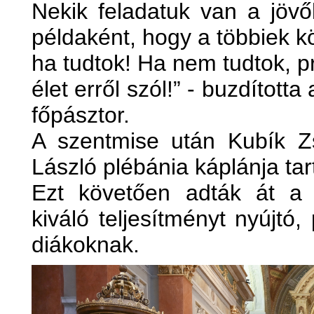
Nekik feladatuk van a jövőb
példaként, hogy a többiek k
ha tudtok! Ha nem tudtok, pr
élet erről szól!” - buzdította
főpásztor.
A szentmise után Kubík Z
László plébánia káplánja tar
Ezt követően adták át a 
kiváló teljesítményt nyújtó,
diákoknak.