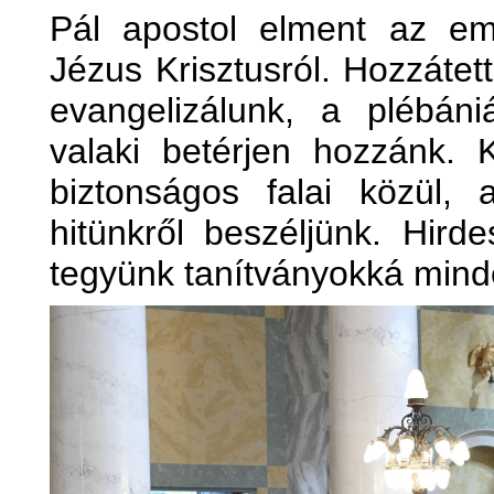
Pál apostol elment az em
Jézus Krisztusról. Hozzátet
evangelizálunk, a plébán
valaki betérjen hozzánk. 
biztonságos falai közül, 
hitünkről beszéljünk. Hir
tegyünk tanítványokká mind