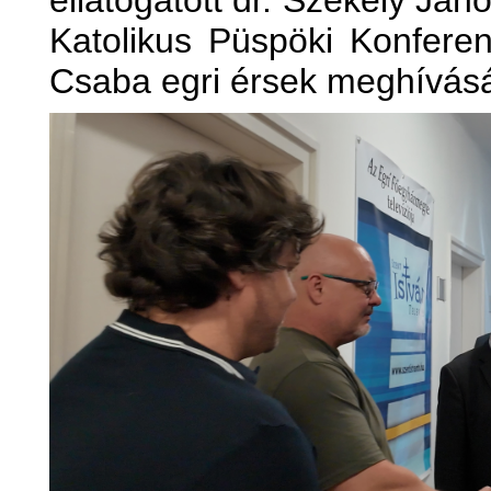
ellátogatott dr. Székely J
Katolikus Püspöki Konferen
Csaba egri érsek meghívásá