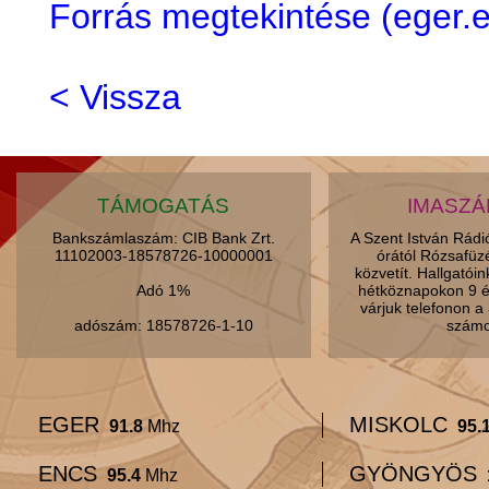
Forrás megtekintése (eger
< Vissza
TÁMOGATÁS
IMASZ
Bankszámlaszám: CIB Bank Zrt.
A Szent István Rád
11102003-18578726-10000001
órától Rózsafüz
közvetít. Hallgatói
Adó 1%
hétköznapokon 9 é
várjuk telefonon 
adószám: 18578726-1-10
számo
EGER
MISKOLC
91.8
Mhz
95.
ENCS
GYÖNGYÖS
95.4
Mhz