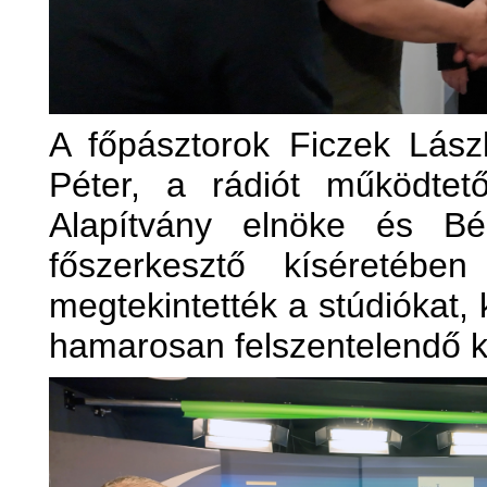
A főpásztorok Ficzek Lász
Péter, a rádiót működtet
Alapítvány elnöke és Bé
főszerkesztő kíséretébe
megtekintették a stúdiókat,
hamarosan felszentelendő k