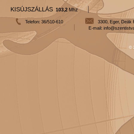
KISÚJSZÁLLÁS
103,2
Mhz
Telefon: 36/510-610
3300, Eger, Deák 
E-mail: info@szentistv
© 