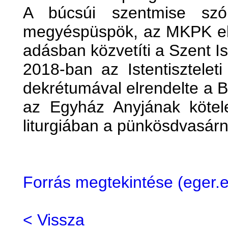
A búcsúi szentmise szó
megyéspüspök, az MKPK eln
adásban közvetíti a Szent I
2018-ban az Istentisztelet
dekrétumával elrendelte a 
az Egyház Anyjának kötel
liturgiában a pünkösdvasárn
Forrás megtekintése (eger
< Vissza