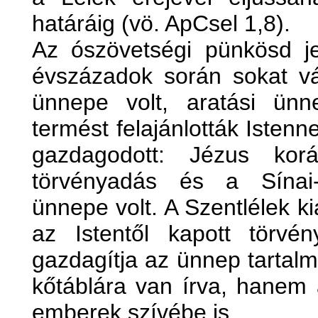
határáig (vö. ApCsel 1,8).
Az ószövetségi pünkösd j
évszázadok során sokat vá
ünnepe volt, aratási ün
termést felajánlották Isten
gazdagodott: Jézus ko
törvényadás és a Sínai-
ünnepe volt. A Szentlélek k
az Istentől kapott törv
gazdagítja az ünnep tartal
kőtáblára van írva, hanem 
emberek szívébe is.