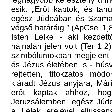
legnagyobb keresztény ünn
esik. „Erőt kaptok, és tan
egész Júdeában és Szamar
végső határáig.” (ApCsel 1,
Isten Lelke - aki kezdet
hajnalán jelen volt (Ter 1,2
szimbólumokban megjelent 
és Jézus életében is - hús
rejtetten, titokzatos mód
kiáradt Jézus anyjára, Már
erőt kaptak ahhoz, hog
Jeruzsálemben, egész Júd
a Lélek erejével eljussa