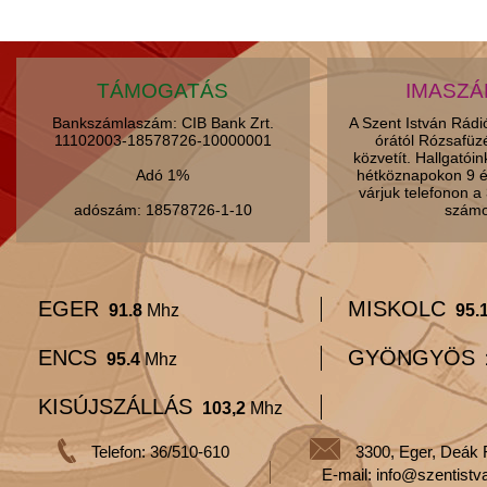
TÁMOGATÁS
IMASZ
Bankszámlaszám: CIB Bank Zrt.
A Szent István Rád
11102003-18578726-10000001
órától Rózsafüz
közvetít. Hallgatói
Adó 1%
hétköznapokon 9 é
várjuk telefonon 
adószám: 18578726-1-10
számo
EGER
MISKOLC
91.8
Mhz
95.
ENCS
GYÖNGYÖS
95.4
Mhz
KISÚJSZÁLLÁS
103,2
Mhz
Telefon: 36/510-610
3300, Eger, Deák 
E-mail: info@szentistv