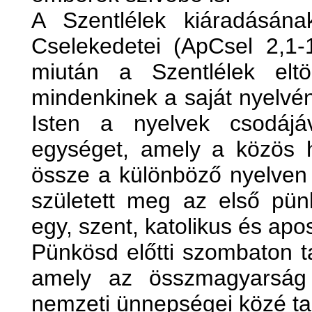
A Szentlélek kiáradásána
Cselekedetei (ApCsel 2,1-11
miután a Szentlélek eltö
mindenkinek a saját nyelvén
Isten a nyelvek csodáj
egységet, amely a közös h
össze a különböző nyelven 
született meg az első pü
egy, szent, katolikus és apos
Pünkösd előtti szombaton ta
amely az összmagyarság l
nemzeti ünnepségei közé tar