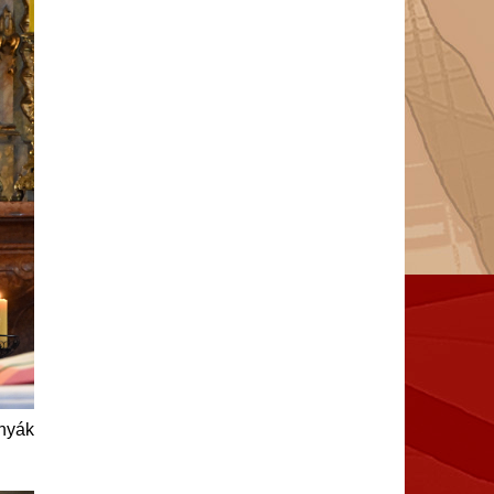
rnyák