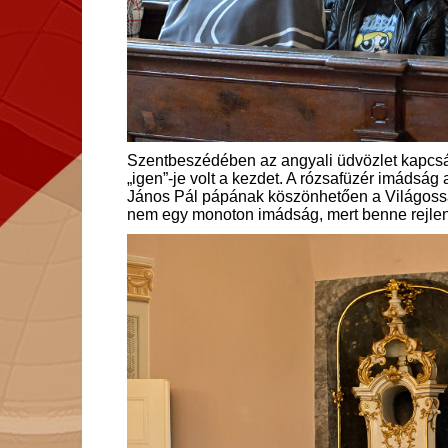
Szentbeszédében az angyali üdvözlet kapcsán
„igen”-je volt a kezdet. A rózsafüzér imádság 
János Pál pápának köszönhetően a Világosság
nem egy monoton imádság, mert benne rejlenek