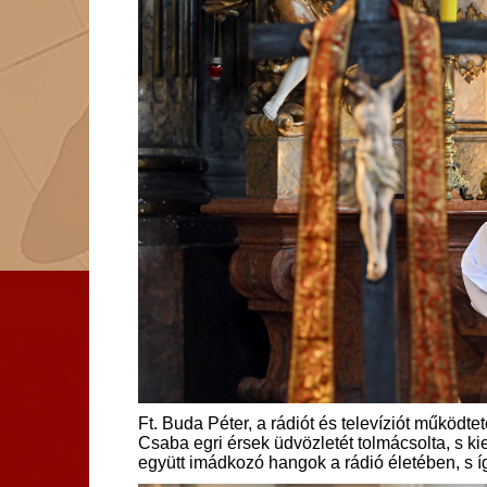
Ft. Buda Péter, a rádiót és televíziót működ
Csaba egri érsek üdvözletét tolmácsolta, s k
együtt imádkozó hangok a rádió életében, s íg