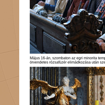
Május 16-án, szombaton az egri minorita te
örvendetes rózsafüzér elimádkozása után sze