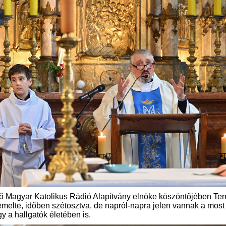
tető Magyar Katolikus Rádió Alapítvány elnöke köszöntőjében Te
iemelte, időben szétosztva, de napról-napra jelen vannak a most
y a hallgatók életében is.