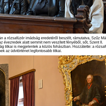
 a rózsafüzér imádság eredetéről beszélt, rámutatva, Szűz Má
az évezredek alatt semmit nem veszített fényéből, sőt, Szent II.
 titkai is megjelentek a közös fohászban. Hozzátette: a rózsaf
 az üdvtörténet legfontosabb titkai.