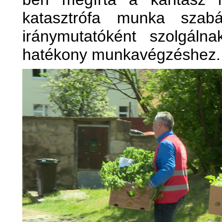
katasztrófa munka szabá
iránymutatóként szolgáln
hatékony munkavégzéshez.