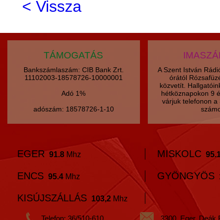
< Vissza
TÁMOGATÁS
IMASZ
Bankszámlaszám: CIB Bank Zrt.
A Szent István Rád
11102003-18578726-10000001
órától Rózsafüz
közvetít. Hallgatói
Adó 1%
hétköznapokon 9 é
várjuk telefonon 
adószám: 18578726-1-10
számo
EGER
MISKOLC
91.8
Mhz
95.
ENCS
GYÖNGYÖS
95.4
Mhz
KISÚJSZÁLLÁS
103,2
Mhz
Telefon: 36/510-610
3300, Eger, Deák 