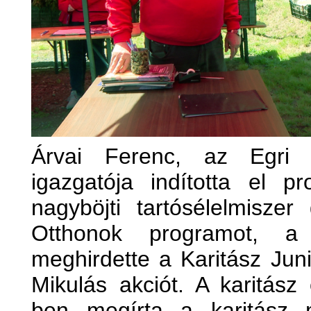
Árvai Ferenc, az Egri 
igazgatója indította el p
nagyböjti tartósélelmiszer
Otthonok programot, a 
meghirdette a Karitász Juni
Mikulás akciót. A karitás
ben megírta a karitász 