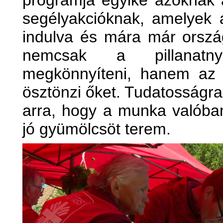
programja egyike azoknak
segélyakcióknak, amelyek
indulva és mára már orszá
nemcsak a pillanatny
megkönnyíteni, hanem az 
ösztönzi őket. Tudatosságra t
arra, hogy a munka valóban
jó gyümölcsöt terem.