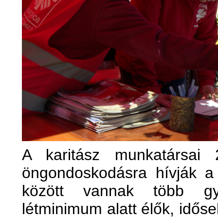
A karitász munkatársai
öngondoskodásra hívják a 
között vannak több gy
létminimum alatt élők, időse