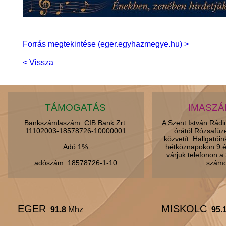
Forrás megtekintése (eger.egyhazmegye.hu) >
< Vissza
TÁMOGATÁS
IMASZ
Bankszámlaszám: CIB Bank Zrt.
A Szent István Rád
11102003-18578726-10000001
órától Rózsafüz
közvetít. Hallgatói
Adó 1%
hétköznapokon 9 é
várjuk telefonon 
adószám: 18578726-1-10
számo
EGER
MISKOLC
91.8
Mhz
95.