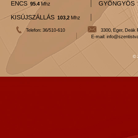
ENCS
GYÖNGYÖS
95.4
Mhz
KISÚJSZÁLLÁS
103,2
Mhz
Telefon: 36/510-610
3300, Eger, Deák 
E-mail: info@szentistv
© 