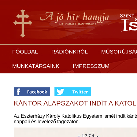
FŐOLDAL
RÁDIÓNKRÓL
MŰSORÚJSÁ
MUNKATÁRSAINK
IMPRESSZUM
KÁNTOR ALAPSZAKOT INDÍT A KATO
Az Eszterházy Károly Katolikus Egyetem ismét indít kán
nappali és levelező tagozaton.