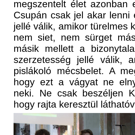
megszentelt élet azonban 
Csupán csak jel akar lenni
jellé válik, amikor türelmes
nem siet, nem sürget má
másik mellett a bizonyta
szerzetesség jellé válik, 
pislákoló mécsbelet. A meg
hogy ezt a vágyat ne eln
neki. Ne csak beszéljen K
hogy rajta keresztül látható