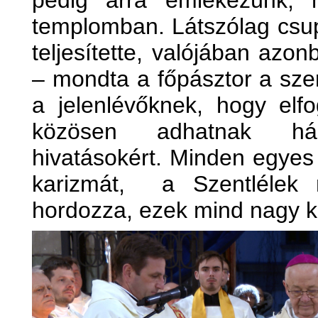
pedig arra emlékezünk, 
templomban. Látszólag csup
teljesítette, valójában azon
– mondta a főpásztor a sze
a jelenlévőknek, hogy elf
közösen adhatnak há
hivatásokért. Minden egye
karizmát, a Szentléle
hordozza, ezek mind nagy k