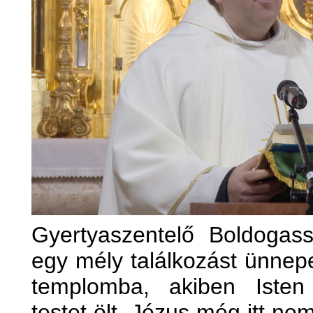
Gyertyaszentelő Boldoga
egy mély találkozást ünnep
templomba, akiben Isten
testet ölt. Jézus még itt ne