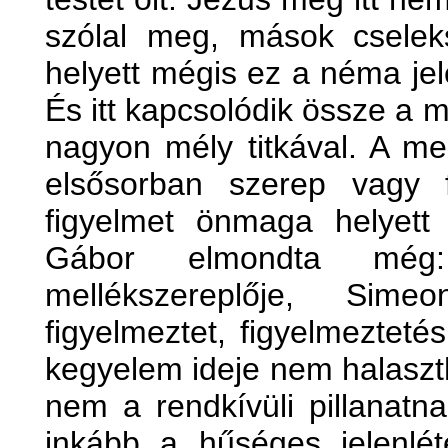
szólal meg, mások cselek
helyett mégis ez a néma je
És itt kapcsolódik össze a 
nagyon mély titkával. A me
elsősorban szerep vagy 
figyelmet önmaga helyett Kr
Gábor elmondta még
mellékszereplője, Sim
figyelmeztet, figyelmeztet
kegyelem ideje nem halaszt
nem a rendkívüli pillanatn
inkább a hűséges jelenlét