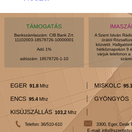
TÁMOGATÁS
IMASZ
Bankszámlaszám: CIB Bank Zrt.
A Szent István Rád
11102003-18578726-10000001
órától Rózsafüz
közvetít. Hallgatói
Adó 1%
hétköznapokon 9 é
várjuk telefonon 
adószám: 18578726-1-10
számo
EGER
MISKOLC
91.8
Mhz
95.
ENCS
GYÖNGYÖS
95.4
Mhz
KISÚJSZÁLLÁS
103,2
Mhz
Telefon: 36/510-610
3300, Eger, Deák 
E-mail: info@szentistv