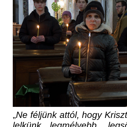
„
Ne féljünk attól, hogy Kris
lelkünk legmélyebb, leg