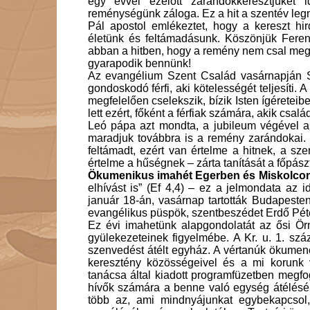
egy évvel ezelőtt zarándokkeresztjüket 
reménységünk záloga. Ez a hit a szentév le
Pál apostol emlékeztet, hogy a kereszt hi
életünk és feltámadásunk. Köszönjük Fere
abban a hitben, hogy a remény nem csal meg!
gyarapodik bennünk!
Az evangélium Szent Család vasárnapján Sz
gondoskodó férfi, aki kötelességét teljesíti.
megfelelően cselekszik, bízik Isten ígéreteib
lett ezért, főként a férfiak számára, akik csa
Leó pápa azt mondta, a jubileum végével a 
maradjuk továbbra is a remény zarándokai. É
feltámadt, ezért van értelme a hitnek, a sz
értelme a hűségnek – zárta tanítását a főpászt
Ökumenikus imahét Egerben és Miskolco
elhívást is” (Ef 4,4) – ez a jelmondata az 
január 18-án, vasárnap tartották Budapesten
evangélikus püspök, szentbeszédet Erdő Péte
Ez évi imahetünk alapgondolatát az ősi
Ör
gyülekezeteinek figyelmébe. A Kr. u. 1. szá
szenvedést átélt egyház. A vértanúk ökumen
keresztény közösségeivel és a mi korunk
tanácsa által kiadott programfüzetben megf
hívők számára a benne való egység átélésér
több az, ami mindnyájunkat egybekapcsol,