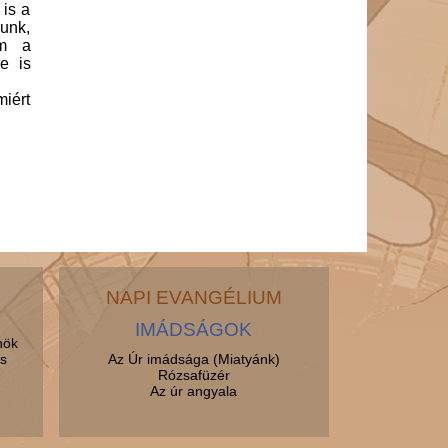
 is a
nunk,
em a
re is
iért
NAPI EVANGÉLIUM
IMÁDSÁGOK
nök
s
Az Úr imádsága (Miatyánk)
Rózsafüzér
Az úr angyala