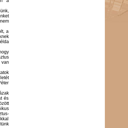
an a
ünk,
nket
hanem
t, a
eknek
példa
 hogy
sztus
, van
tatok
letét
Péter
ázak
st és
özött
ikus
tus-​
okkal
tünk