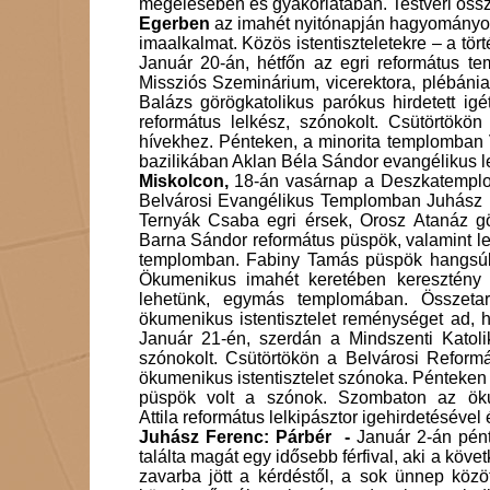
megélésében és gyakorlatában. Testvéri öss
Egerben
az imahét nyitónapján hagyományosa
imaalkalmat. Közös istentiszteletekre – a tör
Január 20-án, hétfőn az egri református te
Missziós Szeminárium, vicerektora, plébáni
Balázs görögkatolikus parókus hirdetett ig
református lelkész, szónokolt. Csütörtök
hívekhez. Pénteken, a minorita templomban 
bazilikában Aklan Béla Sándor evangélikus l
Miskolcon,
18-án vasárnap a Deszkatemplomb
Belvárosi Evangélikus Templomban Juhász Fe
Ternyák Csaba egri érsek, Orosz Atanáz g
Barna Sándor református püspök, valamint l
templomban. Fabiny Tamás püspök hangsúly
Ökumenikus imahét keretében keresztény t
lehetünk, egymás templomában. Összetart
ökumenikus istentisztelet reménységet ad, 
Január 21-én, szerdán a
Mindszenti Kato
szónokolt.
Csütörtökön a
Belvárosi Reformá
ökumenikus istentisztelet szónoka. Pénteken
püspök volt a szónok. Szombaton az öku
Attila református lelkipásztor igehirdetésével 
Juhász Ferenc: Párbér -
Január 2-án pént
találta magát egy idősebb férfival, aki a követ
zavarba jött a kérdéstől, a sok ünnep közö