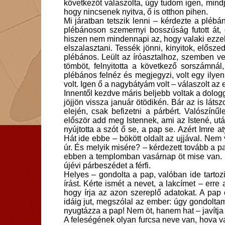
következőt válaszolta, úgy tudom igen, mindjá
hogy nincsenek nyitva, ő is otthon pihen.
Mi járatban tetszik lenni – kérdezte a plébán
plébánoson szemernyi bosszúság futott át,
hiszen nem mindennapi az, hogy valaki ezzel
elszalasztani. Tessék jönni, kinyitok, elősze
plébános. Leült az íróasztalhoz, szemben vel
tömböt, felnyitotta a következő sorszámnál,
plébános felnéz és megjegyzi, volt egy ily
volt. Igen ő a nagybátyám volt – válaszolt az 
Innentől kezdve máris beljebb voltak a dologg
jöjjön vissza január ötödikén. Bár az is láts
elején, csak befizetni a párbért. Valószín
először add meg Istennek, ami az Istené, ut
nyújtotta a szót ő se, a pap se. Azért Imre
Hát ide ebbe – bökött oldalt az ujjával. Ne
úr. És melyik misére? – kérdezett tovább a pa
ebben a templomban vasárnap öt mise van. 
újévi párbeszédet a férfi.
Helyes – gondolta a pap, valóban ide tartozik
írást. Kérte ismét a nevet, a lakcímet – erre
hogy írja az azon szereplő adatokat. A pap 
idáig jut, megszólal az ember: úgy gondoltam
nyugtázza a pap! Nem öt, hanem hat – javítja
A feleségének olyan furcsa neve van, hova val