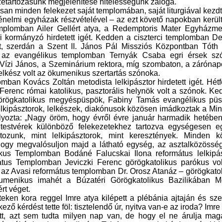
zetartozásunk megjelenítése hitelességünk záloga.
n minden felekezet saját templomában, saját liturgiával kezd
ténelmi egyházak részvételével – az ezt követő napokban került
mplomban Ailer Gellért atya, a
Redemptoris Mater Egyházme
ai kormányzó
hirdetett igét. Kedden a ciszterci templomban D
ét, szerdán a Szent II. János Pál Missziós Központban Tóth
ön az evangélikus templomban Ternyák Csaba egri érsek szó
Vízi János, a Szeminárium rektora, míg szombaton, a záróna
elkész volt az ökumenikus szertartás szónoka.
an Kovács Zoltán metodista lelkipásztor hirdetett igét. Hét
renc római katolikus, pasztorális helynök volt a szónok. K
örögkatolikus megyéspüspök, Fabiny Tamás evangélikus püs
elkipásztorok, lelkészek, diakónusok közösen imádkoztak
a
Min
ozta: „Nagy öröm, hogy évről évre január harmadik hetében
estvérek különböző felekezetekhez tartozva egységesen eg
ozunk, mint lelkipásztorok, mint keresztények. Minden k
hogy megvalósuljon majd a látható egység, az asztalközösség
likus Templomban
Bodáné Falucskai Ilona református lelkipá
tus Templomban Jeviczki Ferenc görögkatolikus parókus vol
 az Avasi református templomban Dr. Orosz Atanáz – görögkato
menikus imahét a Búzatéri Görögkatolikus Bazilikában M
ért véget.
eken kora reggel Imre atya kilépett a plébánia ajtaján és s
kező kérdést tette föl: tisztelendő úr, nyitva van-e az iroda? Imre
tt, azt sem tudta milyen nap van, de hogy el ne árulja mag