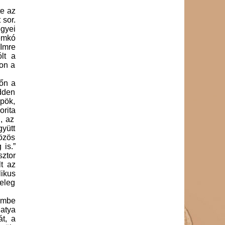
te az
 sor.
gyei
emkó
 Imre
lt a
pon a
főn a
edden
pök,
orita
, az
yütt
özös
 is.”
sztor
t az
likus
eleg
zembe
 atya
át, a