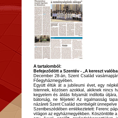
A tartalomból:
Befejeződött a Szentév - „A kereszt való
December 28-án, Szent Család vasárnapján 
Főegyházmegyében.
Együtt éltük át a jubileumi évet, egy népké
Istennek, közösen azokkal, akiknek nincs h
kegyelem és áldás folyamát indította útjár
bátorság, ne féljetek! Az irgalmasság ta
názáreti Szent Család szentségét ünnepelve
Szentbeszédében emlékeztetett: Ferenc pápa 
világon az egyházmegyékben. Köszöntötte a j