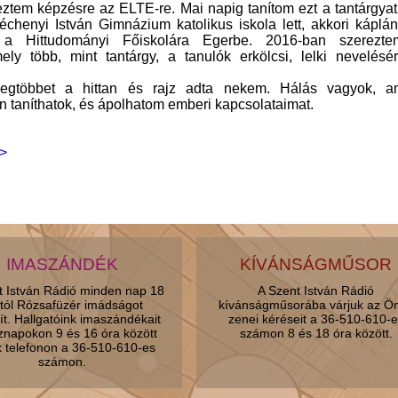
ztem képzésre az ELTE-re. Mai napig tanítom ezt a tantárgyat
échenyi István Gimnázium katolikus iskola lett, akkori káplá
m a Hittudományi Főiskolára Egerbe. 2016-ban szerezt
ely több, mint tantárgy, a tanulók erkölcsi, lelki nevelésé
legtöbbet a hittan és rajz adta nekem. Hálás vagyok, am
 taníthatok, és ápolhatom emberi kapcsolataimat.
>
IMASZÁNDÉK
KÍVÁNSÁGMŰSOR
t István Rádió minden nap 18
A Szent István Rádió
tól Rózsafüzér imádságot
kívánságműsorába várjuk az Ö
ít. Hallgatóink imaszándékait
zenei kéréseit a 36-510-610-e
znapokon 9 és 16 óra között
számon 8 és 18 óra között.
k telefonon a 36-510-610-es
számon.