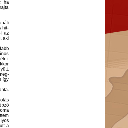
r, ha
rajta
apáti
 hit-
l az
, aki
alabb
lános
élni.
akkor
ütt.
 meg-
s így
anta.
zolás
épző
loma
öttem
ályos
ult a