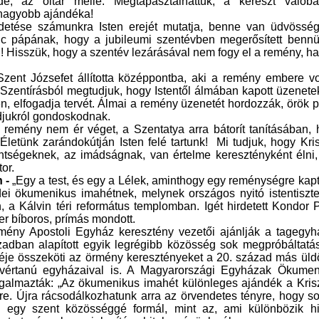
ide, az oltár mellé. Megtapasztalhattuk, a kereszt valób
gnagyobb ajándéka!
rdetése számunkra Isten erejét mutatja, benne van üdvösség
nc pápának, hogy a jubileumi szentévben megerősített bennü
 Hisszük, hogy a szentév lezárásával nem fogy el a remény, 
ent Józsefet állította középpontba, aki a remény embere vol
 A Szentírásból megtudjuk, hogy Istentől álmában kapott üzenet
en, elfogadja tervét. Álmai a remény üzenetét hordozzák, örök 
ládjukról gondoskodnak.
remény nem ér véget, a Szentatya arra bátorít tanításában,
letünk zarándokútján Isten felé tartunk! Mi tudjuk, hogy Kri
entségeknek, az imádságnak, van értelme keresztényként élni
or.
n -
„Egy a test, és egy a Lélek, aminthogy egy reménységre kap
idei ökumenikus imahétnek, melynek országos nyitó istentiszte
, a Kálvin téri református templomban. Igét hirdetett Kondor 
r bíboros, prímás mondott.
mény Apostoli Egyház
keresztény vezetői ajánlják a tagegyh
zadban alapított egyik legrégibb közösség sok megpróbáltatá
éje összeköti az örmény keresztényeket a 20. század más üld
 vértanú egyházaival is. A Magyarországi Egyházak Ökumen
ogalmazták: „Az
ökumenikus imahét
különleges ajándék a Krisz
e. Újra rácsodálkozhatunk arra az örvendetes tényre, hogy s
 egy szent közösséggé formál, mint az, ami különbözik hi