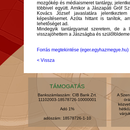
mozgókép és médiaismeret tantárgy, jelentke
többivel együtt. Amikor a Jászapáti Gróf Sz
Kovács József javaslatára jelentkezte
képesítésemet. Azóta hittant is tanítok, am
lehetőséget ad.
Mindegyik tantárgyamat szeretem, de a 
visszajöhettem a Jászságba és szülőföldemen
Forrás megtekintése (eger.egyhazmegye.hu) 
< Vissza
TÁMOGATÁS
Bankszámlaszám: CIB Bank Zrt.
A Szen
11102003-18578726-10000001
órá
közvet
Adó 1%
hétkö
várju
adószám: 18578726-1-10