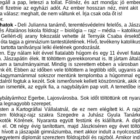
ll a pap, leteszi a tollat. Fölnéz, és azt mondja: jó embe
 fizetnie az egyházi adót. Az ember hosszan néz, mint akit 
a válasz: meghalt, de nem váltunk el. Írja csak oda őt is!
r.
thatok -
Deli Julianna tanárnő, teremtésvédelmi felelős, a Jász
Általános Iskola földrajz – biológia – rajz – média – katolikus
ellért-díj arany fokozatát vehette át Ternyák Csaba érsektő
óta tagja a gimnázium tantestületének. Hívő, tevékeny katolikus
artotta tanítványai lelki életének gondozását.
n. Egy nálam két évvel fiatalabb húgom és egy 11 évvel fiat
ászapátin élek. Itt töltöttem gyerekkoromat is. Itt jártam álta
tam a tanulmányaimat. Mindig is szerettem ebben a városban 
lt. Ebben az időben vele töltöttem a legtöbb időt, ugyanis 
. Nagymamámmal sokszor mentünk templomba a húgommal egy
dalról fogtuk a kezét. Sok ismerősnek kellett köszönnünk, akik
ismerték, az egyik fia, a nagybátyám pap volt. A temetőbe i
tyámhoz Egerbe, Lajosvárosba. Sok időt töltöttünk ott nyar
a legnagyobb szerepet.
esten a
Kartográfiai Vállalat
nál, de ez nem elégített ki. A raj
tem földrajz-rajz szakra Szegedre a Juhász Gyula Tanárk
kotók Körének. Nyaranta együtt festünk és kiállítunk. A dip
l. Ott négy évig tanítottam, majd Jászkiséren egy évet tölt
 hívott a jászapáti gimnáziumba, mert akkor indult a nyolcoszt
tt egyetemi diplomát szereztem földrajzból és rajzból. Amikor ind