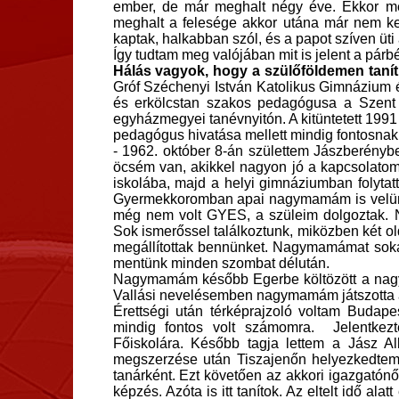
ember, de már meghalt négy éve. Ekkor megá
meghalt a felesége akkor utána már nem kell
kaptak, halkabban szól, és a papot szíven üti 
Így tudtam meg valójában mit is jelent a párbé
Hálás vagyok, hogy a szülőföldemen taní
Gróf Széchenyi István Katolikus Gimnázium és 
és erkölcstan szakos pedagógusa a Szent G
egyházmegyei tanévnyitón. A kitüntetett 1991 
pedagógus hivatása mellett mindig fontosnak t
- 1962. október 8-án születtem Jászberénybe
öcsém van, akikkel nagyon jó a kapcsolatom. J
iskolába, majd a helyi gimnáziumban folytat
Gyermekkoromban apai nagymamám is velünk é
még nem volt GYES, a szüleim dolgoztak
Sok ismerőssel találkoztunk, miközben két ol
megállítottak bennünket. Nagymamámat sokan 
mentünk minden szombat délután.
Nagymamám később Egerbe költözött a nagybá
Vallási nevelésemben nagymamám játszotta 
Érettségi után térképrajzoló voltam Budap
mindig fontos volt számomra. Jelentkez
Főiskolára. Később tagja lettem a Jász Al
megszerzése után Tiszajenőn helyezkedtem e
tanárként. Ezt követően az akkori igazgatónő
képzés. Azóta is itt tanítok. Az eltelt idő ala