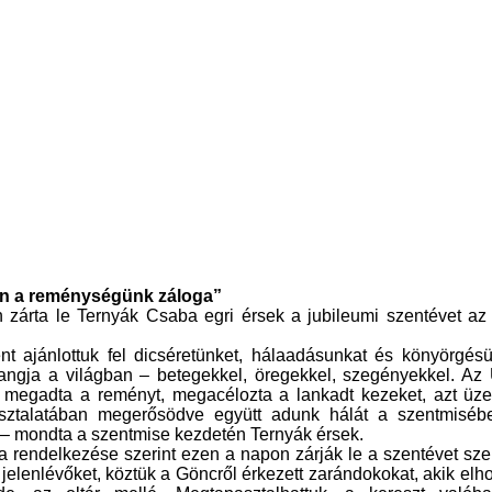
ban a reménységünk záloga”
zárta le Ternyák Csaba egri érsek a jubileumi szentévet az 
nt ajánlottuk fel dicséretünket, hálaadásunkat és könyörgés
angja a világban – betegekkel, öregekkel, szegényekkel. Az
a, megadta a reményt, megacélozta a lankadt kezeket, azt üz
pasztalatában megerősödve együtt adunk hálát a szentmiséb
 – mondta a szentmise kezdetén Ternyák érsek.
rendelkezése szerint ezen a napon zárják le a szentévet sze
elenlévőket, köztük a Göncről érkezett zarándokokat, akik elh