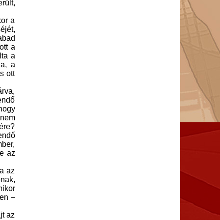
rült,
kor a
jét,
zabad
ott a
lta a
ja, a
s ott
árva,
tendő
 hogy
t nem
sére?
lendő
mber,
e az
ta az
pnak,
mikor
pen –
jt az