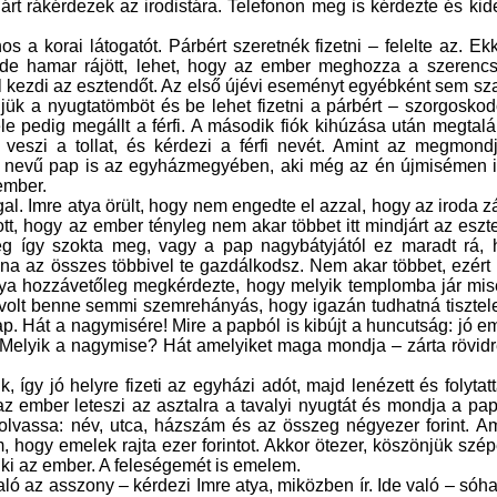
rt rákérdezek az irodistára. Telefonon meg is kérdezte és kide
os a korai látogatót. Párbért szeretnék fizetni – felelte az. Ek
 de hamar rájött, lehet, hogy az ember meghozza a szerencsé
 kezdi az esztendőt. Az első újévi eseményt egyébként sem s
djük a nyugtatömböt és be lehet fizetni a párbért – szorgoskod
e pedig megállt a férfi. A második fiók kihúzása után megtalá
 veszi a tollat, és kérdezi a férfi nevét. Amint az megmond
en nevű pap is az egyházmegyében, aki még az én újmisémen i
ember.
al. Imre atya örült, hogy nem engedte el azzal, hogy az iroda z
zott, hogy az ember tényleg nem akar többet itt mindjárt az esz
űleg így szokta meg, vagy a pap nagybátyjától ez maradt rá,
ána az összes többivel te gazdálkodsz. Nem akar többet, ezér
 atya hozzávetőleg megkérdezte, hogy melyik templomba jár mi
m volt benne semmi szemrehányás, hogy igazán tudhatná tiszte
p. Hát a nagymisére! Mire a papból is kibújt a huncutság: jó e
Melyik a nagymise? Hát amelyiket maga mondja – zárta rövidr
, így jó helyre fizeti az egyházi adót, majd lenézett és folytat
 az ember leteszi az asztalra a tavalyi nyugtát és mondja a pa
olvassa: név, utca, házszám és az összeg négyezer forint. A
, hogy emelek rajta ezer forintot. Akkor ötezer, köszönjük szé
 ki az ember. A feleségemét is emelem.
ó az asszony – kérdezi Imre atya, miközben ír. Ide való – sóha