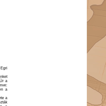
Egri
ünket
 Úr a
enve:
en a
rte a
ozták