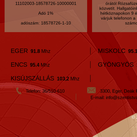
11102003-18578726-10000001
órától Rózsafüz
közvetít. Hallgatói
Adó 1%
hétköznapokon 9 é
várjuk telefonon 
adószám: 18578726-1-10
számo
EGER
MISKOLC
91.8
Mhz
95.
ENCS
GYÖNGYÖS
95.4
Mhz
KISÚJSZÁLLÁS
103,2
Mhz
Telefon: 36/510-610
3300, Eger, Deák 
E-mail: info@szentistv
© 