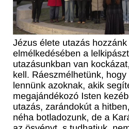
Jézus élete utazás hozzánk
elmélkedésében a lelkipászt
utazásunkban van kockázat, 
kell. Ráeszmélhetünk, hogy 
lennünk azoknak, akik segít
megajándékozó Isten kezéb
utazás, zarándokút a hitben
néha botladozunk, de a Kar
az ösvényt, s tudhatjuk, n