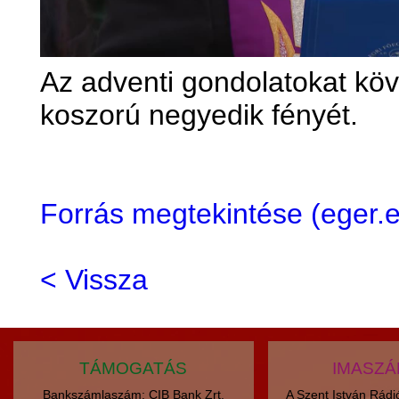
Az adventi gondolatokat kö
koszorú negyedik fényét.
Forrás megtekintése (eger
< Vissza
TÁMOGATÁS
IMASZ
Bankszámlaszám: CIB Bank Zrt.
A Szent István Rád