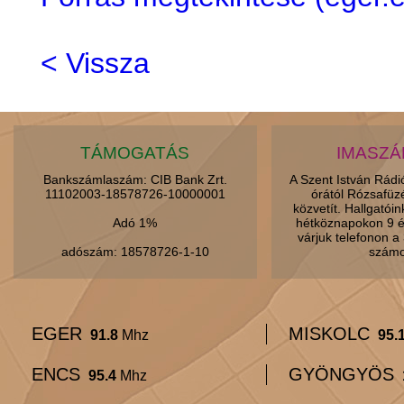
< Vissza
TÁMOGATÁS
IMASZ
Bankszámlaszám: CIB Bank Zrt.
A Szent István Rád
11102003-18578726-10000001
órától Rózsafüz
közvetít. Hallgatói
Adó 1%
hétköznapokon 9 é
várjuk telefonon 
adószám: 18578726-1-10
számo
EGER
MISKOLC
91.8
Mhz
95.
ENCS
GYÖNGYÖS
95.4
Mhz