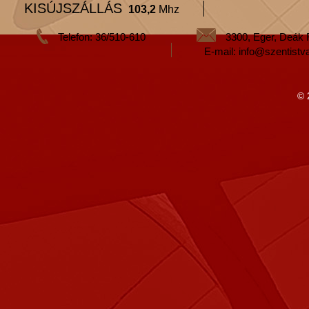
KISÚJSZÁLLÁS
103,2
Mhz
Telefon: 36/510-610
3300, Eger, Deák 
E-mail: info@szentistv
© 