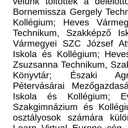
velünk töltötték a délelő
Bornemissza Gergely Techn
Kollégium; Heves Várme
Technikum, Szakképző Is
Vármegyei SZC József Att
Iskola és Kollégium; Hev
Zsuzsanna Technikum, Szak
Könyvtár; Északi Agr
Pétervásárai Mezőgazdas
Iskola és Kollégium; Ev
Szakgimnázium és Kollégi
osztályosok számára külö
Learn Virtual Europe cég, 