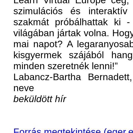
szimulációs és interaktí
szakmát próbálhattak ki 
világában jártak volna. Hog
mai napot? A legaranyosa
kisgyermek szájából hang
minden szeretnék lenni!”
Labancz-Bartha Bernadett
neve
beküldött hír
Forrás megtekintése (eger