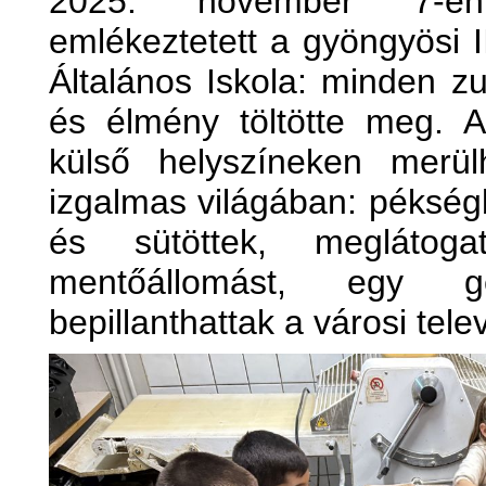
2025. november 7-én 
emlékeztetett a gyöngyösi I
Általános Iskola: minden zu
és élmény töltötte meg. A
külső helyszíneken merül
izgalmas világában: pékség
és sütöttek, meglátog
mentőállomást, egy gé
bepillanthattak a városi telev