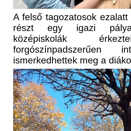
A felső tagozatosok ezalatt 
részt egy igazi pályao
középiskolák érk
forgószínpadszerűen int
ismerkedhettek meg a diáko