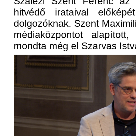
Szalézi Szent Ferenc az ú
hitvédő irataival előképé
dolgozóknak. Szent Maximil
médiaközpontot alapított, 
mondta még el Szarvas Istv