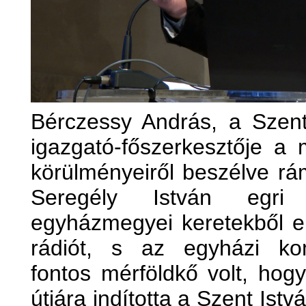
Bérczessy András, a Szent
igazgató-főszerkesztője a
körülményeiről beszélve rám
Seregély István egri
egyházmegyei keretekből eli
rádiót, s az egyházi ko
fontos mérföldkő volt, hog
útjára indította a Szent Ist