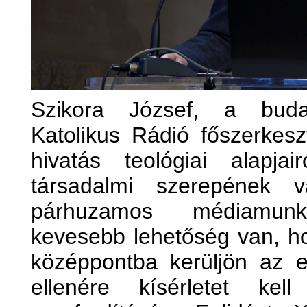
Szikora József, a buda
Katolikus Rádió főszerkesz
hivatás teológiai alapja
társadalmi szerepének v
párhuzamos médiamunk
kevesebb lehetőség van, h
középpontba kerüljön az 
ellenére kísérletet kel