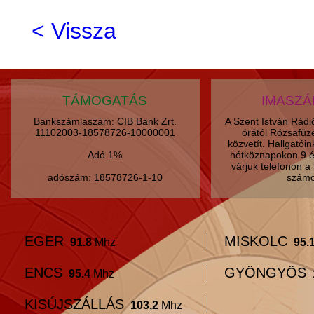
< Vissza
TÁMOGATÁS
IMASZ
Bankszámlaszám: CIB Bank Zrt.
A Szent István Rád
11102003-18578726-10000001
órától Rózsafüz
közvetít. Hallgatói
Adó 1%
hétköznapokon 9 é
várjuk telefonon 
adószám: 18578726-1-10
számo
EGER
MISKOLC
91.8
Mhz
95.
ENCS
GYÖNGYÖS
95.4
Mhz
KISÚJSZÁLLÁS
103,2
Mhz