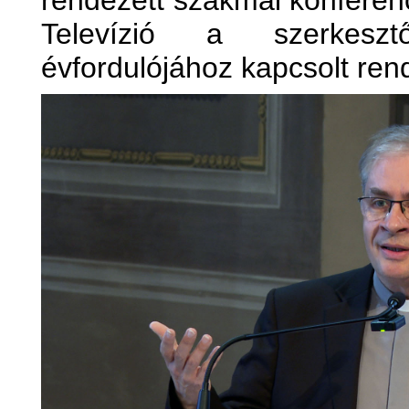
rendezett szakmai konferenc
Televízió a szerkesz
évfordulójához kapcsolt re