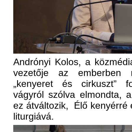
Andrónyi Kolos, a közmédia 
vezetője az emberben m
„kenyeret és cirkuszt” fo
vágyról szólva elmondta, 
ez átváltozik, Élő kenyérré 
liturgiává.