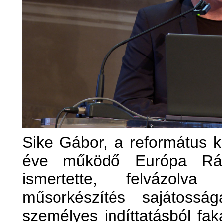
Sike Gábor, a református 
éve működő Európa Rádió
ismertette, felvázolv
műsorkészítés sajátosság
személyes indíttatásból fak