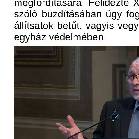
megfordítására. Felidézte 
szóló buzdításában úgy fo
állítsatok betűt, vagyis veg
egyház védelmében.