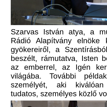
Szarvas István atya, a m
Rádió Alapítvány elnöke 
gyökereiről, a Szentírásbó
beszélt, rámutatva, Isten 
az emberrel, az Igén ker
világába. További példa
személyét, aki kiválóan
tudatos, személyes közlő vol