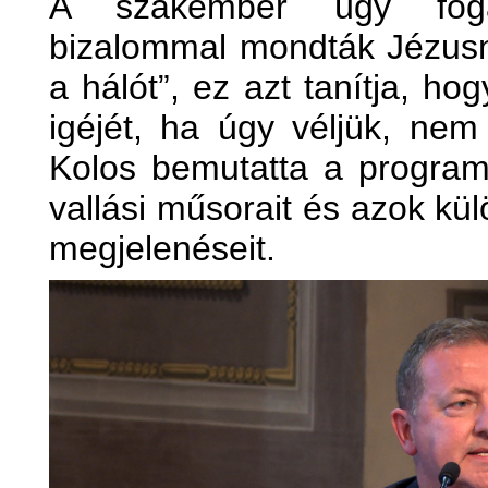
A szakember úgy fogal
bizalommal mondták Jézusn
a hálót”, ez azt tanítja, hog
igéjét, ha úgy véljük, nem
Kolos bemutatta a program
vallási műsorait és azok kü
megjelenéseit.