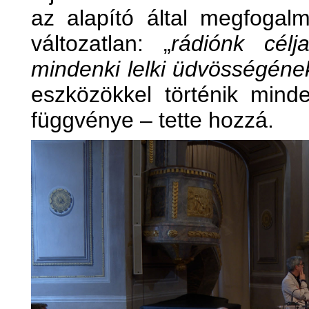
az alapító által megfogalm
változatlan: „
rádiónk cél
mindenki lelki üdvösségéne
eszközökkel történik mind
függvénye – tette hozzá.