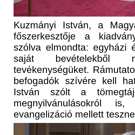
Kuzmányi István, a Magy
főszerkesztője a kiadvány
szólva elmondta: egyházi é
saját bevételekből
tevékenységüket. Rámutato
befogadók szívére kell ha
István szólt a tömegtáj
megnyilvánulásokról i
evangelizáció mellett tesznek