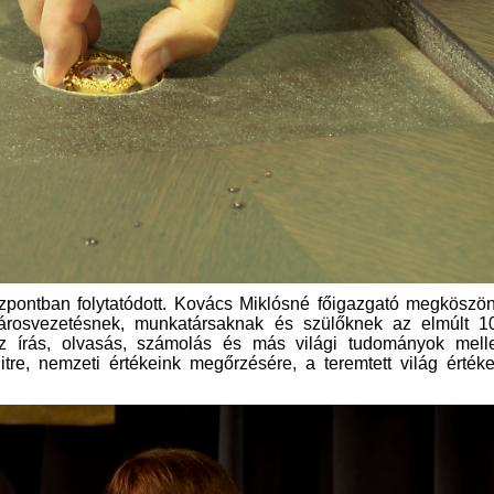
pontban folytatódott. Kovács Miklósné főigazgató megköszön
árosvezetésnek, munkatársaknak és szülőknek az elmúlt 1
z írás, olvasás, számolás és más világi tudományok melle
re, nemzeti értékeink megőrzésére, a teremtett világ érték