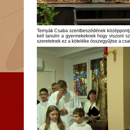
Ternyák Csaba szentbeszédének középpontjába
kell tanulni a gyermekeknek hogy viszont szer
szeretetnek ez a köteléke összegyűjtse a csal