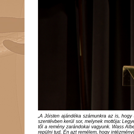
„A Jóisten ajándéka számunkra az is, hogy 
szentévben kerül sor, melynek mottója: Legy
től a remény zarándokai vagyunk. Wass Albe
repülni tud. Én azt remélem, hogy intézmény