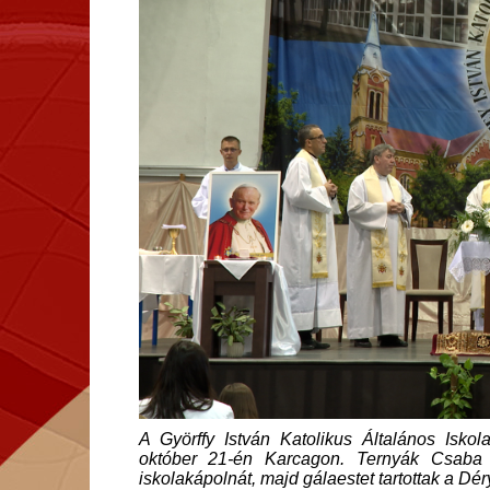
A Györffy István Katolikus Általános Iskol
október 21-én Karcagon. Ternyák Csaba 
iskolakápolnát, majd gálaestet tartottak a D