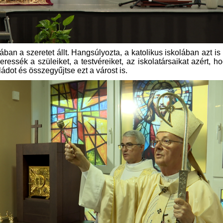
n a szeretet állt. Hangsúlyozta, a katolikus iskolában azt i
essék a szüleiket, a testvéreiket, az iskolatársaikat azért, h
ádot és összegyűjtse ezt a várost is.