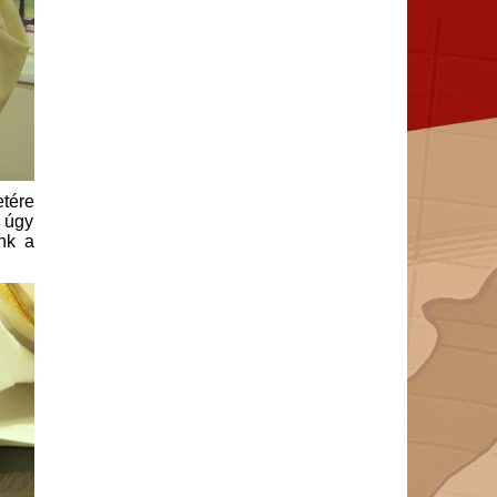
etére
n úgy
nk a