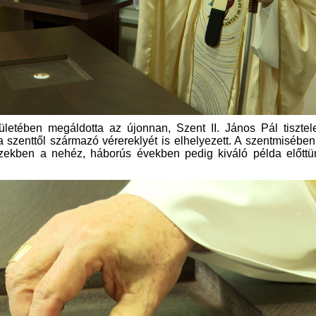
letében megáldotta az újonnan, Szent II. János Pál tisztel
 a szenttől származó vérereklyét is elhelyezett. A szentmisébe
ezekben a nehéz, háborús években pedig kiváló példa előttü
.