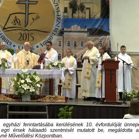
a egyházi fenntartásába kerülésének 10. évfordulóját ünnep
egri érsek hálaadó szentmisét mutatott be, megáldotta a
éryné Művelődési Központban.