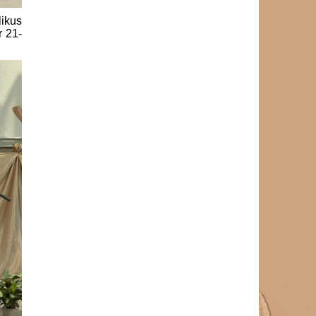
ikus
r 21-