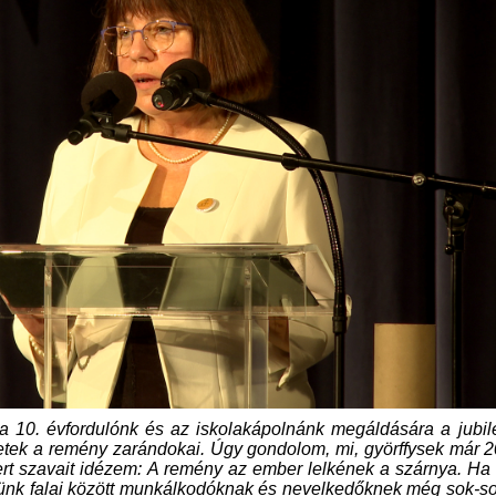
a 10. évfordulónk és az iskolakápolnánk megáldására a jubi
etek a remény zarándokai. Úgy gondolom, mi, györffysek már 
rt szavait idézem: A remény az ember lelkének a szárnya. Ha
ünk falai között munkálkodóknak és nevelkedőknek még sok-so