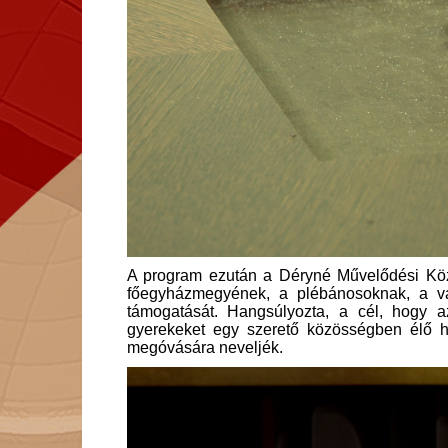
A program ezután a Déryné Művelődési Köz
főegyházmegyének, a plébánosoknak, a v
támogatását. Hangsúlyozta, a cél, hogy a
gyerekeket egy szerető közösségben élő hit
megóvására neveljék.