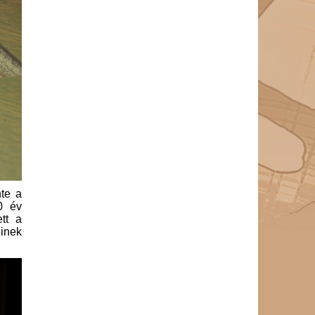
te a
0 év
tt a
einek