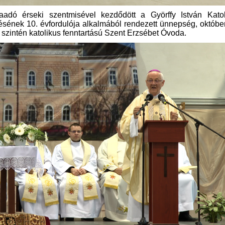
laadó érseki szentmisével kezdődött a Györffy István Katol
lésének 10. évfordulója alkalmából rendezett ünnepség, októbe
szintén katolikus fenntartású Szent Erzsébet Óvoda.