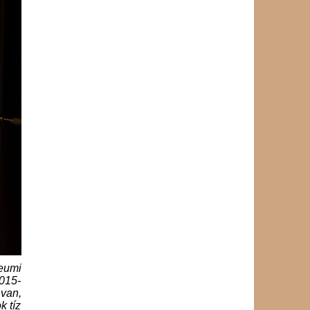
leumi
2015-
 van,
k tíz