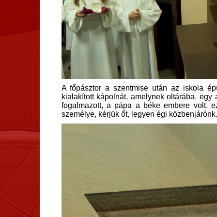
A főpásztor a szentmise után az iskola épü
kialakított kápolnát, amelynek oltárába, egy
fogalmazott, a pápa a béke embere volt, 
személye, kérjük őt, legyen égi közbenjárónk