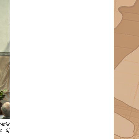
elték
z új