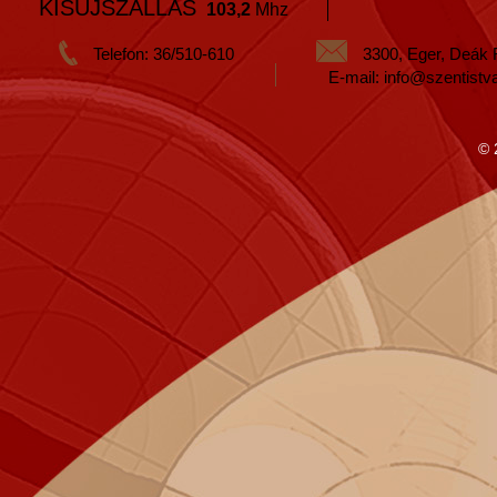
KISÚJSZÁLLÁS
103,2
Mhz
Telefon: 36/510-610
3300, Eger, Deák 
E-mail: info@szentistv
© 