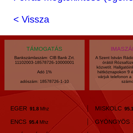
< Vissza
TÁMOGATÁS
IMASZ
Bankszámlaszám: CIB Bank Zrt.
A Szent István Rád
11102003-18578726-10000001
órától Rózsafüz
közvetít. Hallgatói
Adó 1%
hétköznapokon 9 é
várjuk telefonon 
adószám: 18578726-1-10
számo
EGER
MISKOLC
91.8
Mhz
95.
ENCS
GYÖNGYÖS
95.4
Mhz