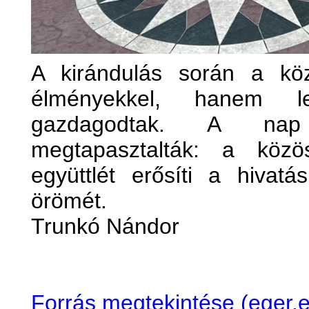
A kirándulás során a kö
élményekkel, hanem le
gazdagodtak. A nap
megtapasztalták: a köz
együttlét erősíti a hivat
örömét.
Trunkó Nándor
Forrás megtekintése (eger