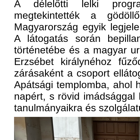
A délelőtti lelki pro
megtekintették a gödöllő
Magyarország egyik legjel
A látogatás során bepilla
történetébe és a magyar ur
Erzsébet királynéhoz fűz
zárásaként a csoport elláto
Apátsági templomba, ahol há
napért, s rövid imádsággal 
tanulmányaikra és szolgálat