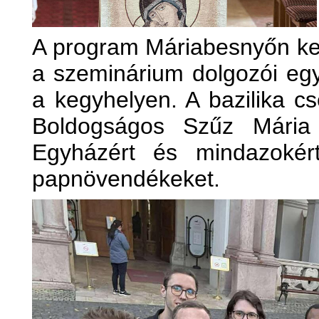
A program Máriabesnyőn kez
a szeminárium dolgozói egy
a kegyhelyen. A bazilika c
Boldogságos Szűz Mária o
Egyházért és mindazokért
papnövendékeket.