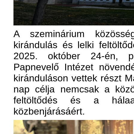
A szeminárium közössé
kirándulás és lelki feltöl
2025. október 24-én, p
Papnevelő Intézet növend
kiránduláson vettek részt 
nap célja nemcsak a közö
feltöltődés és a hál
közbenjárásáért.