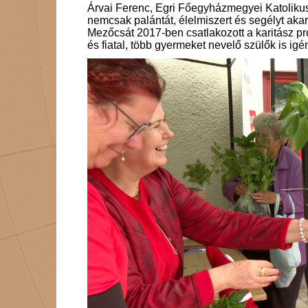
Árvai Ferenc, Egri Főegyházmegyei Katoliku
nemcsak palántát, élelmiszert és segélyt aka
Mezőcsát 2017-ben csatlakozott a karitász p
és fiatal, több gyermeket nevelő szülők is ig