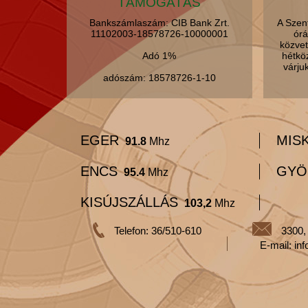
TÁMOGATÁS
Bankszámlaszám: CIB Bank Zrt.
A Szen
11102003-18578726-10000001
órá
közvet
Adó 1%
hétkö
várju
adószám: 18578726-1-10
EGER
MIS
91.8
Mhz
ENCS
GYÖ
95.4
Mhz
KISÚJSZÁLLÁS
103,2
Mhz
Telefon: 36/510-610
3300,
E-mail: in