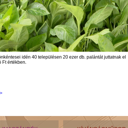
kéntesei idén 40 településen 20 ezer db. palántát juttatnak el
 Ft értékben.
>