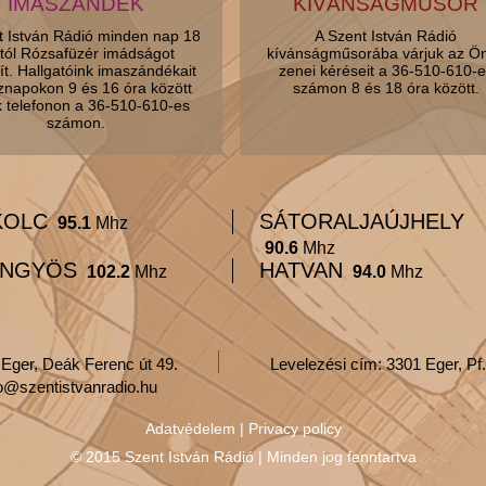
IMASZÁNDÉK
KÍVÁNSÁGMŰSOR
t István Rádió minden nap 18
A Szent István Rádió
tól Rózsafüzér imádságot
kívánságműsorába várjuk az Ö
ít. Hallgatóink imaszándékait
zenei kéréseit a 36-510-610-e
znapokon 9 és 16 óra között
számon 8 és 18 óra között.
k telefonon a 36-510-610-es
számon.
KOLC
SÁTORALJAÚJHELY
95.1
Mhz
90.6
Mhz
NGYÖS
HATVAN
102.2
Mhz
94.0
Mhz
 Eger, Deák Ferenc út 49.
Levelezési cím: 3301 Eger, Pf.
fo@szentistvanradio.hu
Adatvédelem
|
Privacy policy
© 2015 Szent István Rádió | Minden jog fenntartva