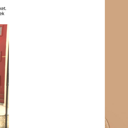
et.
ek