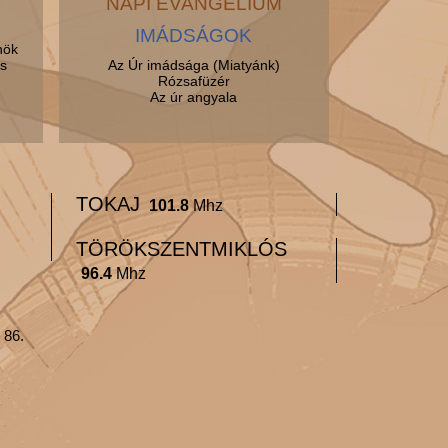
NAPI EVANGÉLIUM
IMÁDSÁGOK
nök
s
Az Úr imádsága (Miatyánk)
Rózsafüzér
Az úr angyala
TOKAJ
101.8
Mhz
TÖRÖKSZENTMIKLÓS
96.4
Mhz
 86.