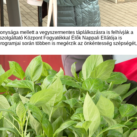
onysága mellett a vegyszermentes táplálkozásra is felhívják a
zolgáltató Központ Fogyatékkal Élők Nappali Ellátója is
yprogramjai során többen is megérzik az önkéntesség szépségét,