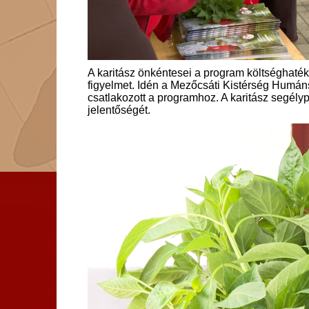
A karitász önkéntesei a program költséghaték
figyelmet. Idén a Mezőcsáti Kistérség Humáns
csatlakozott a programhoz. A karitász segél
jelentőségét.