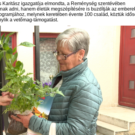
s Karitász igazgatója elmondta, a Reménység szentévében
rnak adni, hanem életük megszépítésére is buzdítják az emberek
rogramjához, melynek keretében évente 100 család, köztük idős
énylik a vetőmag-támogatást.