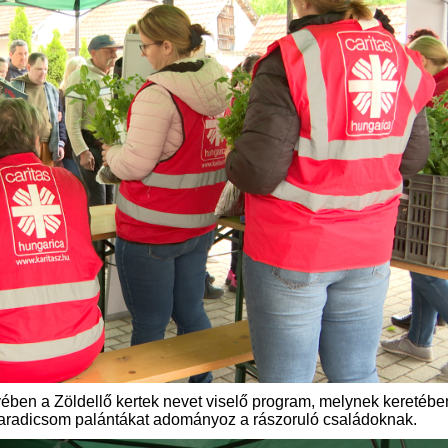
ében a Zöldellő kertek nevet viselő program, melynek keretébe
paradicsom palántákat adományoz a rászoruló családoknak.