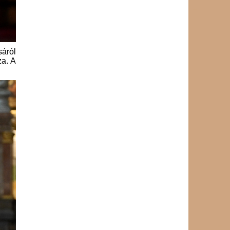
sáról
za. A