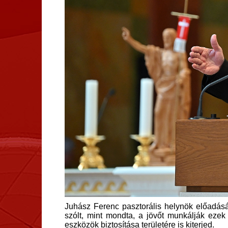
Juhász Ferenc pasztorális helynök előadásáb
szólt, mint mondta, a jövőt munkálják ezek 
eszközök biztosítása területére is kiterjed.