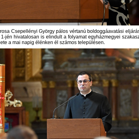
osa Csepellényi György pálos vértanú boldoggáavatási eljárá
r 1-jén hivatalosan is elindult a folyamat egyházmegyei szakas
elete a mai napig élénken él számos településen.