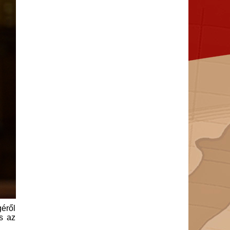
géről
és az