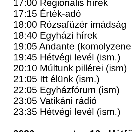
17:00 Regionális hírek
17:15 Érték-adó
18:00 Rózsafüzér imádság
18:40 Egyházi hírek
19:05 Andante (komolyzenei
19:45 Hétvégi levél (ism.)
20:10 Múltunk pillérei
(ism)
21:05 Itt élünk
(ism.)
22:05 Egyházfórum
(ism)
23:05 Vatikáni rádió
23:35 Hétvégi levél (ism.)