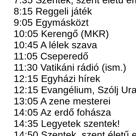
7:35 Szentek, szent életű 
8:15 Reggeli játék
9:05 Egymásközt
10:05 Kerengő (MKR)
10:45 A lélek szava
11:05 Cseperedő
11:30 Vatikáni rádió (ism.)
12:15 Egyházi hírek
12:15 Evangélium, Szólj Ur
13:05 A zene mesterei
14:05 Az erdő fohásza
14:35
Legyetek szentek!
14:50 Szentek, szent életű 