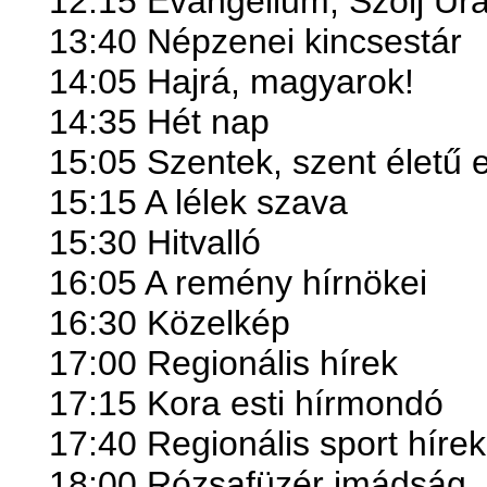
12:15 Evangélium, Szólj U
13:40 Népzenei kincsestár
14:05 Hajrá, magyarok!
14:35 Hét nap
15:05 Szentek, szent életű
15:15 A lélek szava
15:30 Hitvalló
16:05 A remény hírnökei
16:30 Közelkép
17:00 Regionális hírek
17:15 Kora esti hírmondó
17:40 Regionális sport hírek
18:00 Rózsafüzér imádság