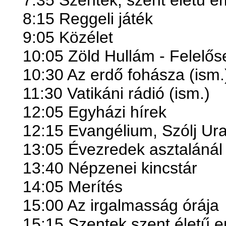
7:35 Szentek, szent életű 
8:15 Reggeli játék
9:05 Közélet
10:05 Zöld Hullám - Felelőse
10:30 Az erdő fohásza (ism.
11:30 Vatikáni rádió (ism.)
12:05 Egyházi hírek
12:15 Evangélium, Szólj Ur
13:05 Évezredek asztalánál /
13:40 Népzenei kincstár
14:05 Merítés
15:00 Az irgalmasság órája
15:15 Szentek szent életű 