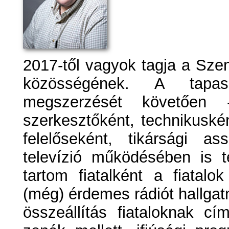
2017-től vagyok tagja a Szen
közösségének. A tapas
megszerzését követően 
szerkesztőként, technikuskén
felelőseként, tikársági as
televízió működésében is 
tartom fiatalként a fiatalo
(még) érdemes rádiót hallgatn
összeállítás fiataloknak c