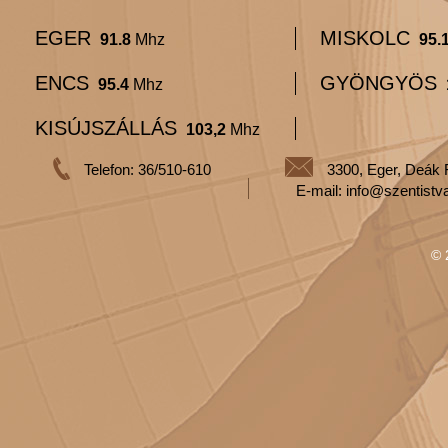
EGER
MISKOLC
91.8
Mhz
95.
ENCS
GYÖNGYÖS
95.4
Mhz
KISÚJSZÁLLÁS
103,2
Mhz
Telefon: 36/510-610
3300, Eger, Deák 
E-mail: info@szentistv
© 