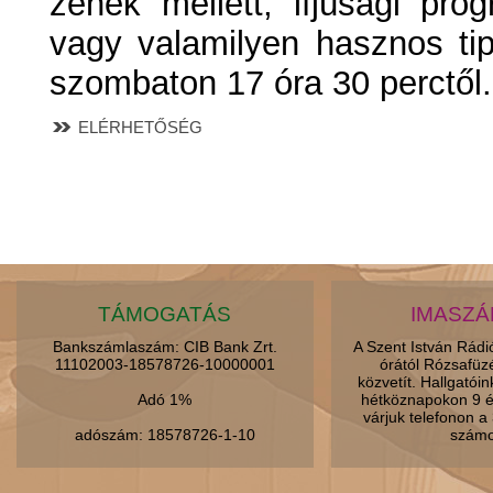
zenék mellett, ifjúsági prog
vagy valamilyen hasznos ti
szombaton 17 óra 30 perctől.
ELÉRHETŐSÉG
TÁMOGATÁS
IMASZ
Bankszámlaszám: CIB Bank Zrt.
A Szent István Rád
11102003-18578726-10000001
órától Rózsafüz
közvetít. Hallgatói
Adó 1%
hétköznapokon 9 é
várjuk telefonon 
adószám: 18578726-1-10
számo