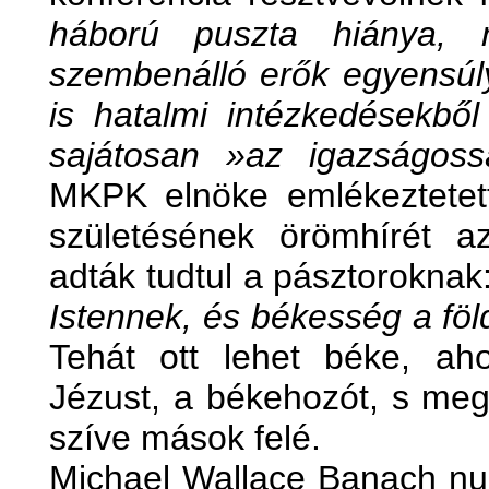
háború puszta hiánya, 
szembenálló erők egyensúl
is hatalmi intézkedésekbő
sajátosan »az igazságos
MKPK elnöke emlékeztetett
születésének örömhírét a
adták tudtul a pásztoroknak:
Istennek, és békesség a fö
Tehát ott lehet béke, ah
Jézust, a békehozót, s meg
szíve mások felé.
Michael Wallace Banach nun