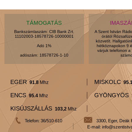
TÁMOGATÁS
IMASZ
Bankszámlaszám: CIB Bank Zrt.
A Szent István Rád
11102003-18578726-10000001
órától Rózsafüz
közvetít. Hallgatói
Adó 1%
hétköznapokon 9 é
várjuk telefonon 
adószám: 18578726-1-10
számo
EGER
MISKOLC
91.8
Mhz
95.
ENCS
GYÖNGYÖS
95.4
Mhz
KISÚJSZÁLLÁS
103,2
Mhz
Telefon: 36/510-610
3300, Eger, Deák 
E-mail: info@szentistv