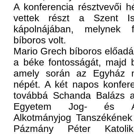
A konferencia résztvevői h
vettek részt a Szent Is
kápolnájában, melynek 
bíboros volt.
Mario Grech bíboros előadá
a béke fontosságát, majd b
amely során az Egyház me
népét. A két napos konfere
továbbá Schanda Balázs a
Egyetem Jog- és Áll
Alkotmányjog Tanszékének 
Pázmány Péter Katoli