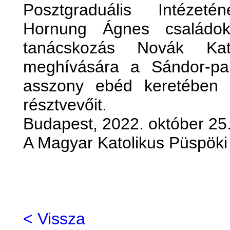
Posztgraduális Intézet
Hornung Ágnes családokér
tanácskozás Novák Kata
meghívására a Sándor-pal
asszony ebéd keretében k
résztvevőit.
Budapest, 2022. október 25
A Magyar Katolikus Püspöki
< Vissza