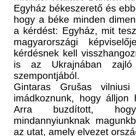
Egyház békeszerető és ebbő
hogy a béke minden dimenzió
a kérdést: Egyház, mit tes
magyarországi képviselő
kérdésnek kell visszhangoz
is az Ukrajnában zajló
szempontjából.
Gintaras Grušas vilniusi
imádkoznunk, hogy álljon 
Arra buzdított, hog
mindannyiunknak magunkb
az utat, amely elvezet orsz