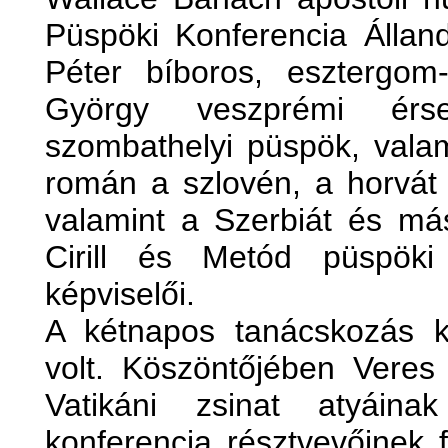
Püspöki Konferencia Állan
Péter bíboros, esztergom
György veszprémi ér
szombathelyi püspök, valam
román a szlovén, a horvát 
valamint a Szerbiát és má
Cirill és Metód püspöki
képviselői.
A kétnapos tanácskozás k
volt. Köszöntőjében Veres
Vatikáni zsinat atyáina
konferencia résztvevőinek 