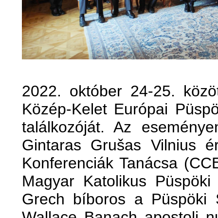
2022. október 24-25. közö
Közép-Kelet Európai Püspö
találkozóját. Az eseménye
Gintaras Grušas Vilnius é
Konferenciák Tanácsa (CCE
Magyar Katolikus Püspöki 
Grech bíboros a Püspöki S
Wallace Banach apostoli n