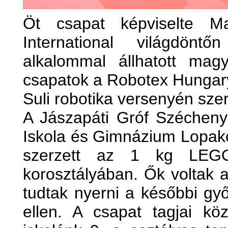
Öt csapat képviselte M
International világdönt
alkalommal állhatott ma
csapatok a Robotex Hungary
Suli robotika versenyén szere
A Jászapáti Gróf Széchenyi
Iskola és Gimnázium Lopak
szerzett az 1 kg LEG
korosztályában. Ők voltak 
tudtak nyerni a későbbi győ
ellen. A csapat tagjai kö