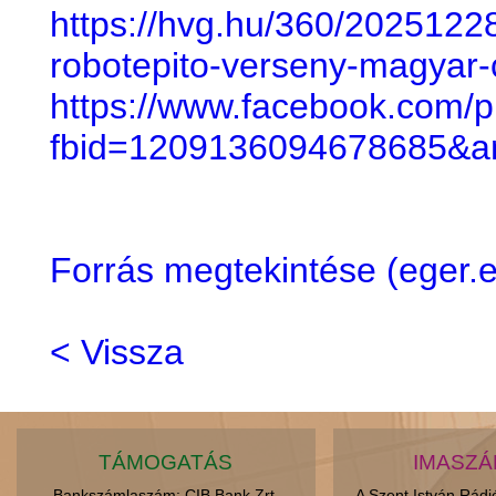
https://hvg.hu/360/20251228
robotepito-verseny-magyar-
https://www.facebook.com/
fbid=1209136094678685&a
Forrás megtekintése (eger
< Vissza
TÁMOGATÁS
IMASZ
Bankszámlaszám: CIB Bank Zrt.
A Szent István Rád