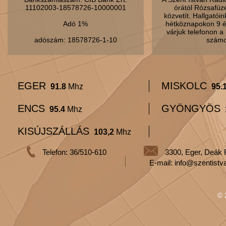
11102003-18578726-10000001
órától Rózsafüz
közvetít. Hallgatói
Adó 1%
hétköznapokon 9 é
várjuk telefonon 
adószám: 18578726-1-10
számo
EGER
MISKOLC
91.8
Mhz
95.
ENCS
GYÖNGYÖS
95.4
Mhz
KISÚJSZÁLLÁS
103,2
Mhz
Telefon: 36/510-610
3300, Eger, Deák 
E-mail: info@szentistv
© 