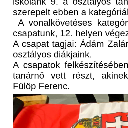
iskolánk 9. a osztályos tan
szerepelt ebben a kategóri
A vonalkövetéses kategóri
csapatunk, 12. helyen végez
A csapat tagjai: Ádám Zalá
osztályos diákjaink.
A csapatok felkészítésébe
tanárnő vett részt, akinek
Fülöp Ferenc.