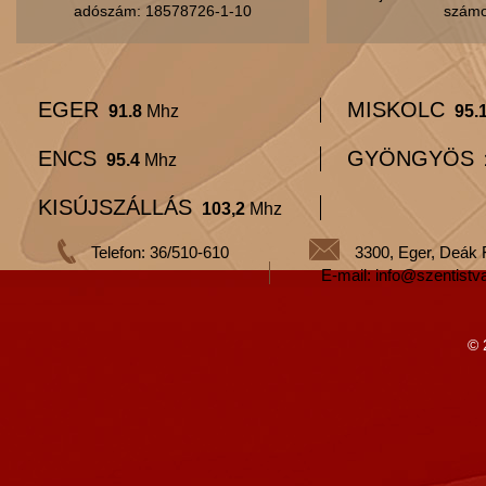
adószám: 18578726-1-10
számo
EGER
MISKOLC
91.8
Mhz
95.
ENCS
GYÖNGYÖS
95.4
Mhz
KISÚJSZÁLLÁS
103,2
Mhz
Telefon: 36/510-610
3300, Eger, Deák 
E-mail: info@szentistv
© 