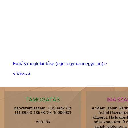
Forrás megtekintése (eger.egyhazmegye.hu) >
< Vissza
TÁMOGATÁS
IMASZ
Bankszámlaszám: CIB Bank Zrt.
A Szent István Rád
11102003-18578726-10000001
órától Rózsafüz
közvetít. Hallgatói
Adó 1%
hétköznapokon 9 é
várjuk telefonon 