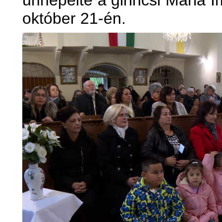
ünnepelte a girincsi Maria 
október 21-én.