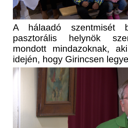
A hálaadó szentmisét 
pasztorális helynök sze
mondott mindazoknak, aki
idején, hogy Girincsen legy