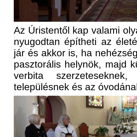
Az Úristentől kap valami ol
nyugodtan építheti az életé
jár és akkor is, ha nehézsé
pasztorális helynök, majd k
verbita szerzeteseknek
településnek és az óvodának