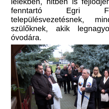
lélekben, hitben is fejlőd
fenntartó Egri Fő
településvezetésnek, 
szülőknek, akik legnagy
óvodára.