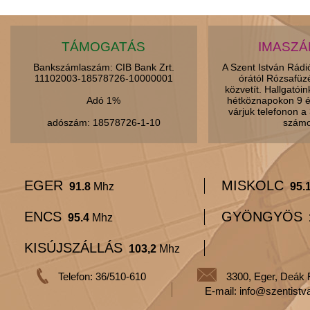
TÁMOGATÁS
IMASZ
Bankszámlaszám: CIB Bank Zrt.
A Szent István Rád
11102003-18578726-10000001
órától Rózsafüz
közvetít. Hallgatói
Adó 1%
hétköznapokon 9 é
várjuk telefonon 
adószám: 18578726-1-10
számo
EGER
MISKOLC
91.8
Mhz
95.
ENCS
GYÖNGYÖS
95.4
Mhz
KISÚJSZÁLLÁS
103,2
Mhz
Telefon: 36/510-610
3300, Eger, Deák 
E-mail: info@szentistv