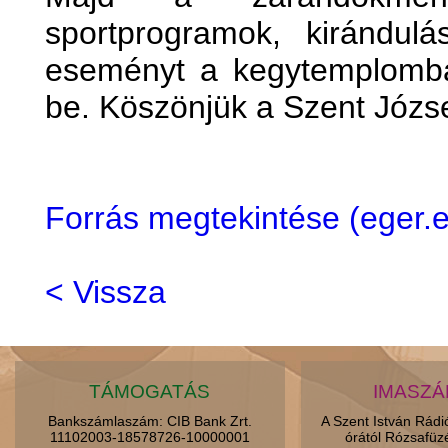
sportprogramok, kirándulá
eseményt a kegytemplomba
be. Köszönjük a Szent Józse
Forrás megtekintése (eger
< Vissza
TÁMOGATÁS
IMASZ
Bankszámlaszám: CIB Bank Zrt.
A Szent István Rád
11102003-18578726-10000001
órától Rózsafüz