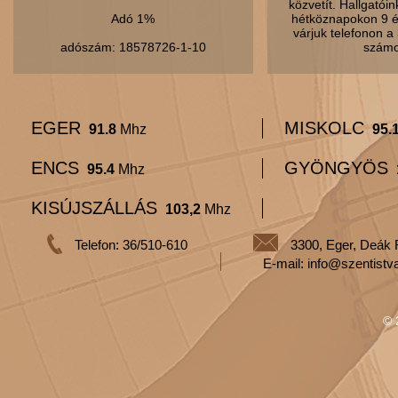
közvetít. Hallgatói
Adó 1%
hétköznapokon 9 é
várjuk telefonon 
adószám: 18578726-1-10
számo
EGER
MISKOLC
91.8
Mhz
95.
ENCS
GYÖNGYÖS
95.4
Mhz
KISÚJSZÁLLÁS
103,2
Mhz
Telefon: 36/510-610
3300, Eger, Deák 
E-mail: info@szentistv
© 