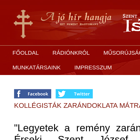
FŐOLDAL
RÁDIÓNKRÓL
MŰSORÚJSÁ
MUNKATÁRSAINK
IMPRESSZUM
KOLLÉGISTÁK ZARÁNDOKLATA MÁTR
"Legyetek a remény zarán
Érseki Szent József K