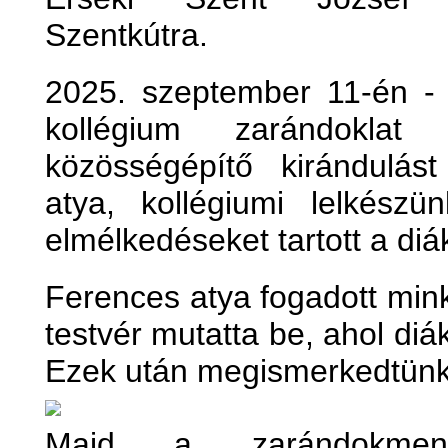
Szentkútra.
2025. szeptember 11-én - 
kollégium zarándoklat
közösségépítő kirándulás
atya, kollégiumi lelkész
elmélkedéseket tartott a di
Ferences atya fogadott min
testvér mutatta be, ahol diákj
Ezek után megismerkedtünk 
Majd a zarándokmenü