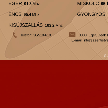
EGER
MISKOLC
91.8
Mhz
95.
ENCS
GYÖNGYÖS
95.4
Mhz
KISÚJSZÁLLÁS
103,2
Mhz
Telefon: 36/510-610
3300, Eger, Deák 
E-mail: info@szentistv
© 