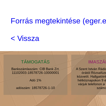
Forrás megtekintése (eger
< Vissza
TÁMOGATÁS
IMASZ
Bankszámlaszám: CIB Bank Zrt.
A Szent István Rád
11102003-18578726-10000001
órától Rózsafüz
közvetít. Hallgatói
Adó 1%
hétköznapokon 9 é
várjuk telefonon 
adószám: 18578726-1-10
számo