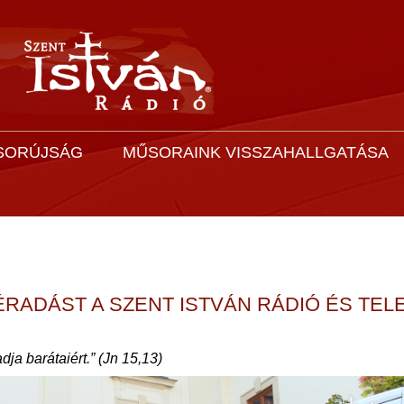
SORÚJSÁG
MŰSORAINK VISSZAHALLGATÁSA
RADÁST A SZENT ISTVÁN RÁDIÓ ÉS TELE
dja barátaiért.” (Jn 15,13)