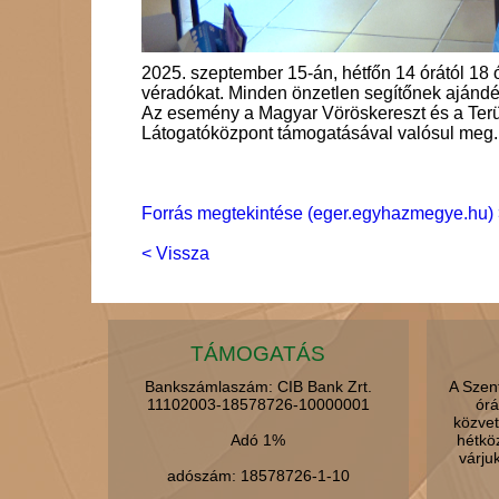
2025. szeptember 15-án, hétfőn 14 órától 18 
véradókat. Minden önzetlen segítőnek aján
Az esemény a Magyar Vöröskereszt és a Terület
Látogatóközpont támogatásával valósul meg.
Forrás megtekintése (eger.egyhazmegye.hu) 
< Vissza
TÁMOGATÁS
Bankszámlaszám: CIB Bank Zrt.
A Szen
11102003-18578726-10000001
órá
közvet
Adó 1%
hétkö
várju
adószám: 18578726-1-10