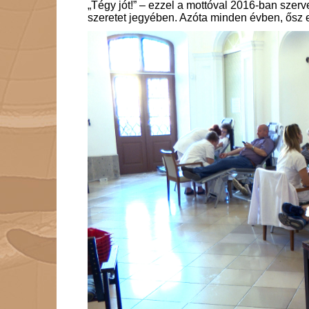
„Tégy jót!” – ezzel a mottóval 2016-ban szerv
szeretet jegyében. Azóta minden évben, ősz e