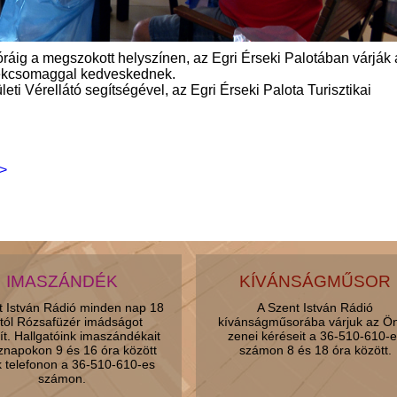
óráig a megszokott helyszínen, az Egri Érseki Palotában várják 
dékcsomaggal kedveskednek.
i Vérellátó segítségével, az Egri Érseki Palota Turisztikai
>
IMASZÁNDÉK
KÍVÁNSÁGMŰSOR
t István Rádió minden nap 18
A Szent István Rádió
tól Rózsafüzér imádságot
kívánságműsorába várjuk az Ö
ít. Hallgatóink imaszándékait
zenei kéréseit a 36-510-610-e
znapokon 9 és 16 óra között
számon 8 és 18 óra között.
k telefonon a 36-510-610-es
számon.