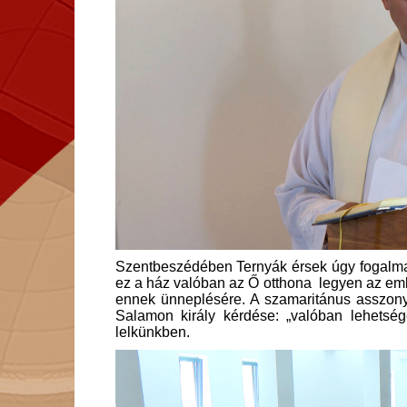
Szentbeszédében Ternyák érsek úgy fogalmazo
ez a ház valóban az Ő otthona legyen az emb
ennek ünneplésére. A szamaritánus asszony 
Salamon király kérdése: „valóban lehetsége
lelkünkben.