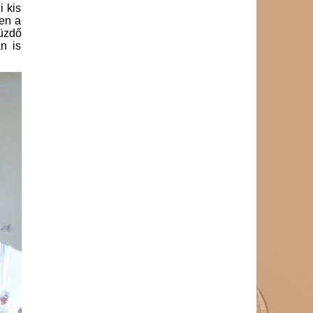
i kis
en a
üzdő
n is