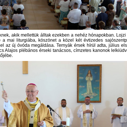
knek, akik mellettük álltak ezekben a nehéz hónapokban. Lojzi
 mai liturgiába, köszönet a közel két évtizedes sajószentp
zel az új óvóda megáldása. Ternyák érsek hírül adta, július el
 Alajos plébános érseki tanácsos, címzetes kanonok lelkiüdv
tőjébe.