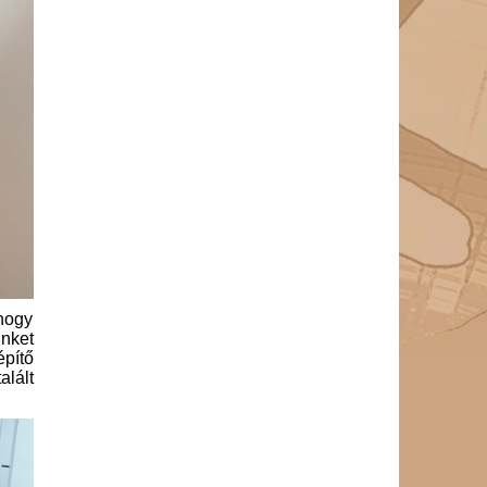
 hogy
ünket
építő
alált