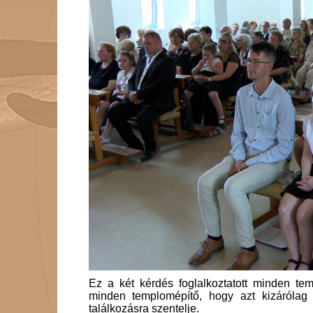
Ez a két kérdés foglalkoztatott minden temp
minden templomépítő, hogy azt kizárólag 
találkozásra szentelje.