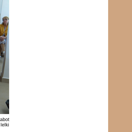
rabot
elki