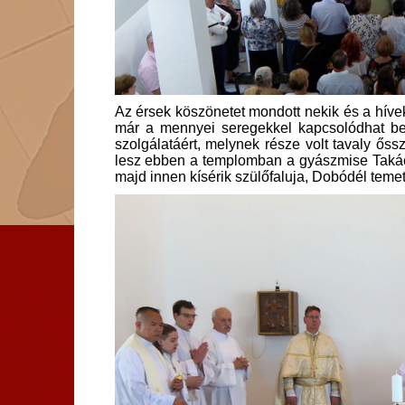
Az érsek köszönetet mondott nekik és a híve
már a mennyei seregekkel kapcsolódhat be a
szolgálatáért, melynek része volt tavaly őss
lesz ebben a templomban a gyászmise Takács
majd innen kísérik szülőfaluja, Dobódél teme