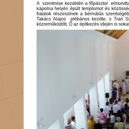
A szentmise kezdetén a főpásztor elmondta, 
kápolna helyén épült templomot és közössé
fiatalok részesülnek a bérmálás szentségé
Takács Alajos plébános kezdte, s Tran Si
közreműködött. Ő az építkezés idején is soka