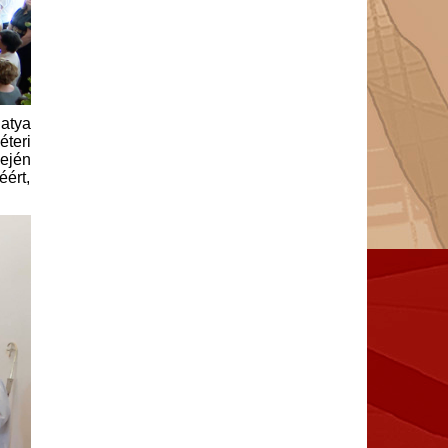
 atya
éteri
sején
éért,