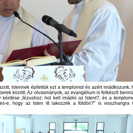
tt, Istennek építettük ezt a templomot és azért imádkozunk,
erek között. Az olvasmányok, az evangélium is felkészít benn
kérdése Jézushoz: hol kell imádni az Istent?, és a templom
s-e, hogy az Isten itt lakozzék a földön?” is visszhangra t