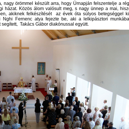
nagy örömmel készült arra, hogy Úrnapján felszentelje a rég
gi házat. Közös álom valósult meg, s nagy ünnep a mai, hisz
ben, akiknek felkészítését az évek óta súlyos betegséggel k
 Nghi Fernenc atya fejezte be, aki a lelkipásztori munkába
t segített, Takács Gábor diakónussal együtt.