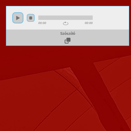
00:00
00:00
Szószóló