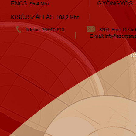
ENCS
GYÖNGYÖS
95.4
Mhz
KISÚJSZÁLLÁS
103,2
Mhz
Telefon: 36/510-610
3300, Eger, Deák 
E-mail: info@szentistv
© 