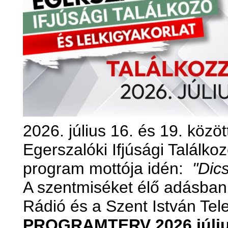
2026. július 16. és 19. közö
Egerszalóki Ifjúsági Találkoz
program mottója idén:
"Dics
A szentmiséket élő adásban 
Rádió és a Szent István Tel
PROGRAMTERV 2026 júliu