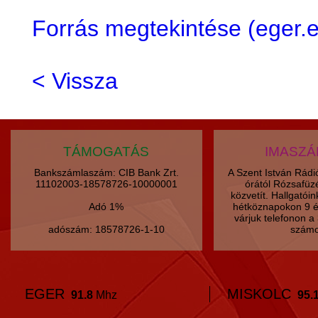
Forrás megtekintése (eger
< Vissza
TÁMOGATÁS
IMASZ
Bankszámlaszám: CIB Bank Zrt.
A Szent István Rád
11102003-18578726-10000001
órától Rózsafüz
közvetít. Hallgatói
Adó 1%
hétköznapokon 9 é
várjuk telefonon 
adószám: 18578726-1-10
számo
EGER
MISKOLC
91.8
Mhz
95.