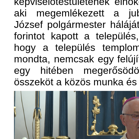
képviselőtestületének elnök
aki megemlékezett a jubi
József polgármester háláját
forintot kapott a települé
hogy a település templom
mondta, nemcsak egy felújí
egy hitében megerősödöt
összeköt a közös munka és