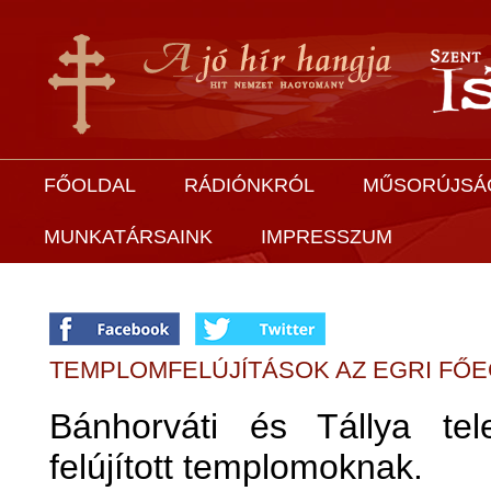
FŐOLDAL
RÁDIÓNKRÓL
MŰSORÚJSÁ
MUNKATÁRSAINK
IMPRESSZUM
TEMPLOMFELÚJÍTÁSOK AZ EGRI F
Bánhorváti és Tállya tel
felújított templomoknak.