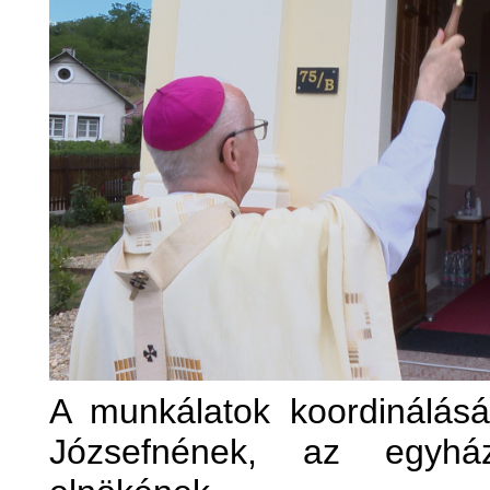
A munkálatok koordinálásáé
Józsefnének, az egyházk