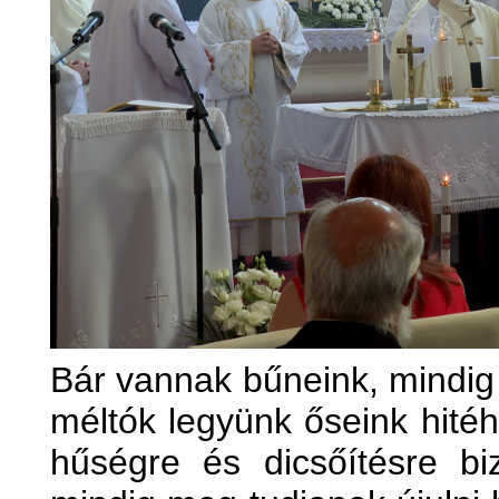
Bár vannak bűneink, mindig 
méltók legyünk őseink hitéh
hűségre és dicsőítésre biz