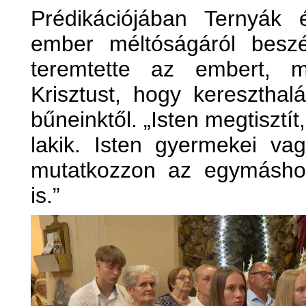
Prédikációjában Ternyák 
ember méltóságáról beszé
teremtette az embert, m
Krisztust, hogy kereszthal
bűneinktől. „Isten megtiszt
lakik. Isten gyermekei va
mutatkozzon az egymásho
is.”