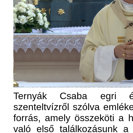
Ternyák Csaba egri ér
szenteltvízről szólva emlék
forrás, amely összeköti a 
való első találkozásunk a