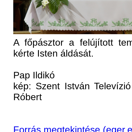
A főpásztor a felújított t
kérte Isten áldását.
Pap Ildikó
kép: Szent István Televízi
Róbert
Forrás megtekintése (eger