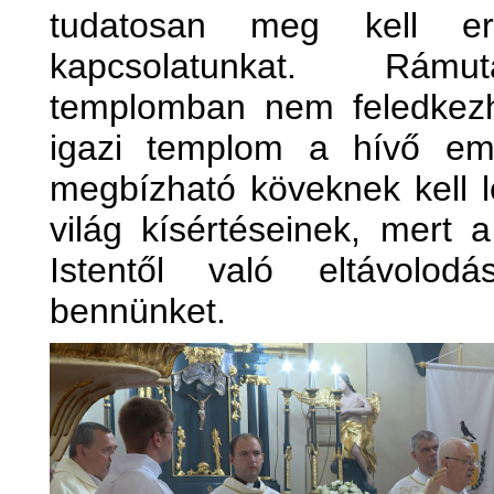
tudatosan meg kell er
kapcsolatunkat. Rámut
templomban nem feledkezh
igazi templom a hívő emb
megbízható köveknek kell l
világ kísértéseinek, mert 
Istentől való eltávolod
bennünket.