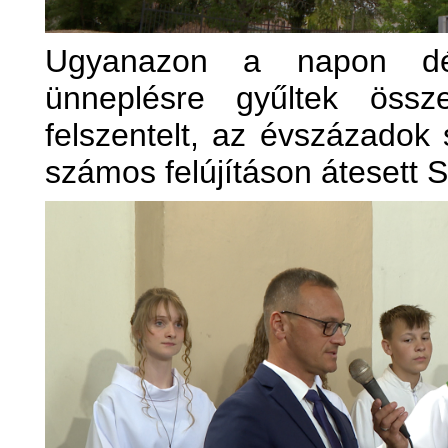
Ugyanazon a napon dél
ünneplésre gyűltek öss
felszentelt, az évszázadok s
számos felújításon átesett