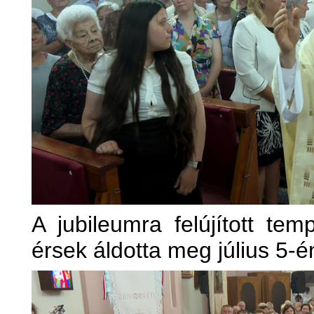
A jubileumra felújított te
érsek áldotta meg július 5-é