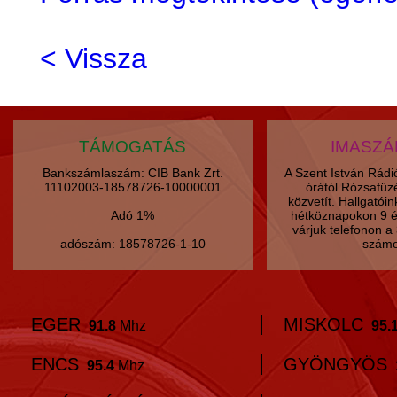
< Vissza
TÁMOGATÁS
IMASZ
Bankszámlaszám: CIB Bank Zrt.
A Szent István Rád
11102003-18578726-10000001
órától Rózsafüz
közvetít. Hallgatói
Adó 1%
hétköznapokon 9 é
várjuk telefonon 
adószám: 18578726-1-10
számo
EGER
MISKOLC
91.8
Mhz
95.
ENCS
GYÖNGYÖS
95.4
Mhz