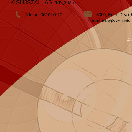
KISÚJSZÁLLÁS
103,2
Mhz
Telefon: 36/510-610
3300, Eger, Deák 
E-mail: info@szentistv
© 