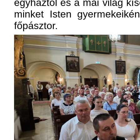
egyháztól és a mai világ kís
minket Isten gyermekeikén
főpásztor.