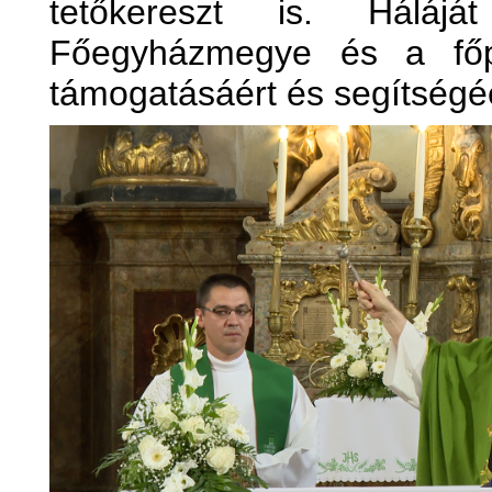
tetőkereszt is. Háláj
Főegyházmegye és a főpá
támogatásáért és segítségéé