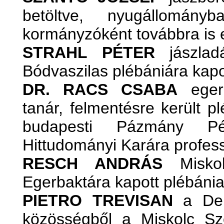
betöltve, nyugállomány
kormányzóként továbbra is ell
STRAHL PÉTER
jászladá
Bódvaszilas plébániára kapo
DR. RACS CSABA
egerb
tanár, felmentésre került pl
budapesti Pázmány Pé
Hittudományi Karára profess
RESCH ANDRÁS
Miskol
Egerbaktára kapott plébáni
PIETRO TREVISAN
a Deb
közösségből a Miskolc Sz