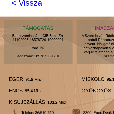
< Vissza
TÁMOGATÁS
IMASZ
Bankszámlaszám: CIB Bank Zrt.
A Szent István Rád
11102003-18578726-10000001
órától Rózsafüz
közvetít. Hallgatói
Adó 1%
hétköznapokon 9 é
várjuk telefonon 
adószám: 18578726-1-10
számo
EGER
MISKOLC
91.8
Mhz
95.
ENCS
GYÖNGYÖS
95.4
Mhz
KISÚJSZÁLLÁS
103,2
Mhz
Telefon: 36/510-610
3300, Eger, Deák 