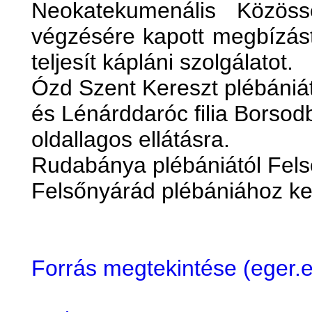
Neokatekumenális Közöss
végzésére kapott megbízást
teljesít kápláni szolgálatot.
Ózd Szent Kereszt plébáni
és Lénárddaróc filia Borsod
oldallagos ellátásra.
Rudabánya plébániától Felső
Felsőnyárád plébániához kerü
Forrás megtekintése (eger