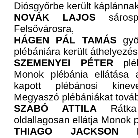
Diósgyőrbe került káplánnak
NOVÁK LAJOS
sárosp
Felsővárosra,
HÁGEN PÁL TAMÁS
gyön
plébániára került áthelyezé
SZEMENYEI PÉTER
pléb
Monok plébánia ellátása 
kapott plébánosi kine
Megyaszó plébániákat továbbr
SZABÓ ATTILA
Rátka 
oldallagosan ellátja Monok 
THIAGO JACKSON P