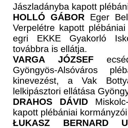
Jászladányba kapott plébáni
HOLLÓ GÁBOR
Eger Belv
Verpelétre kapott plébánia
egri EKKE Gyakorló Iskola
továbbra is ellátja.
VARGA JÓZSEF
ecsédi
Gyöngyös-Alsóváros pléb
kinevezést, a Vak Botty
lelkipásztori ellátása Gyöng
DRAHOS DÁVID
Miskolc-
kapott plébániai kormányzói
ŁUKASZ BERNARD U