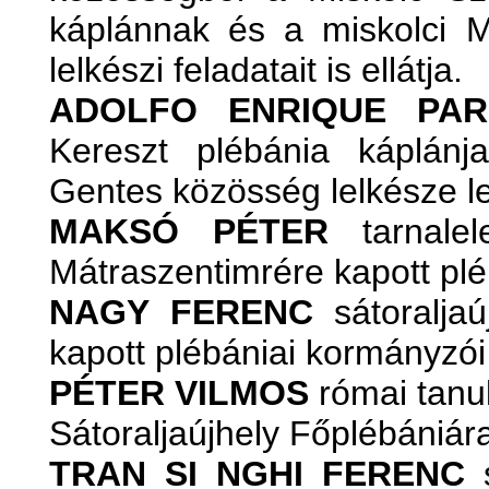
káplánnak és a miskolci 
lelkészi feladatait is ellátja.
ADOLFO ENRIQUE PAR
Kereszt plébánia káplán
Gentes közösség lelkésze l
MAKSÓ PÉTER
tarnalel
Mátraszentimrére kapott plé
NAGY FERENC
sátoraljaú
kapott plébániai kormányzói
PÉTER VILMOS
római tanu
Sátoraljaújhely Főplébániára
TRAN SI NGHI FERENC
s