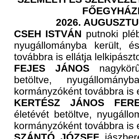
FŐEGYHÁZ
2026. AUGUSZTU
CSEH ISTVÁN
putnoki pléb
nyugállományba került, é
továbbra is ellátja lelkipászto
FEJES JÁNOS
nagykörű
betöltve, nyugállomány
kormányzóként továbbra is ell
KERTÉSZ JÁNOS FER
életévét betöltve, nyugállo
kormányzóként továbbra is ell
SZÁNTÓ JÓZSEF
jászberé