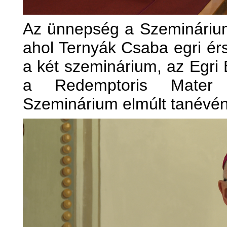
Az ünnepség a Szeminárium 
ahol Ternyák Csaba egri ér
a két szeminárium, az Egri 
a Redemptoris Mater 
Szeminárium elmúlt tanévé