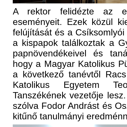
A rektor felidézte az e
eseményeit. Ezek közül k
felújítását és a Csíksomlyó
a kispapok találkoztak a 
papnövendékeivel és tanár
hogy a Magyar Katolikus P
a következő tanévtől Rac
Katolikus Egyetem Teo
Tanszékének vezetője lesz
szólva Fodor Andrást és Osz
kitűnő tanulmányi eredménny