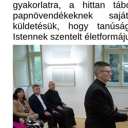
gyakorlatra, a hittan tá
papnövendékeknek saj
küldetésük, hogy tanúsá
Istennek szentelt életformáju