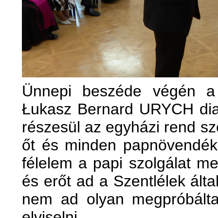
Ünnepi beszéde végén a 
Łukasz Bernard URYCH diak
részesül az egyházi rend sz
őt és minden papnövendék
félelem a papi szolgálat me
és erőt ad a Szentlélek ált
nem ad olyan megpróbálta
elviselni.