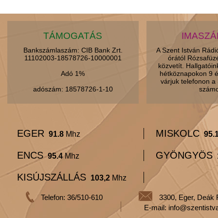
TÁMOGATÁS
IMASZ
Bankszámlaszám: CIB Bank Zrt.
A Szent István Rád
11102003-18578726-10000001
órától Rózsafüz
közvetít. Hallgatói
Adó 1%
hétköznapokon 9 é
várjuk telefonon 
adószám: 18578726-1-10
számo
EGER
MISKOLC
91.8
Mhz
95.
ENCS
GYÖNGYÖS
95.4
Mhz
KISÚJSZÁLLÁS
103,2
Mhz
Telefon: 36/510-610
3300, Eger, Deák 
E-mail: info@szentistv