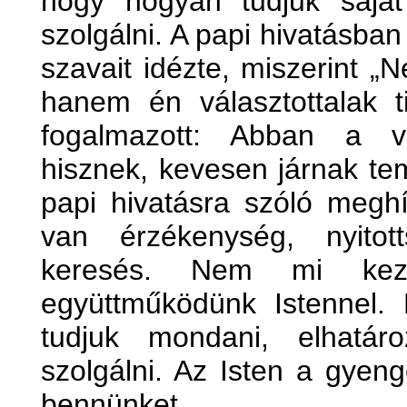
hogy hogyan tudjuk sajá
szolgálni. A papi hivatásba
szavait idézte, miszerint „
hanem én választottalak t
fogalmazott: Abban a v
hisznek, kevesen járnak te
papi hivatásra szóló megh
van érzékenység, nyitott
keresés. Nem mi kez
együttműködünk Istennel. 
tudjuk mondani, elhatáro
szolgálni. Az Isten a gyen
bennünket.