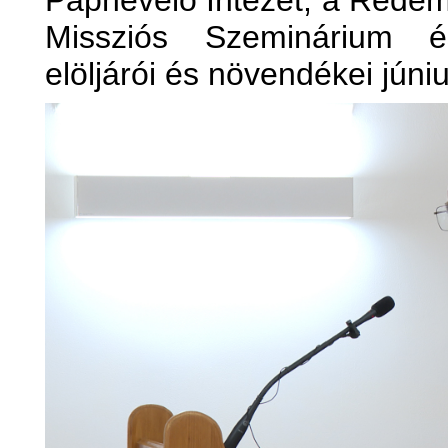
Papnevelő Intézet, a Rede
Missziós Szeminárium é
elöljárói és növendékei júni