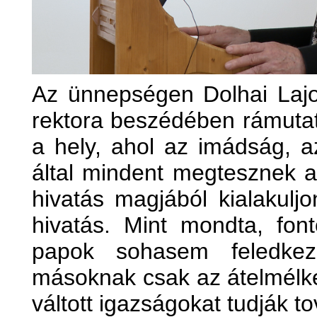
Az ünnepségen Dolhai Lajo
rektora beszédében rámutat
a hely, ahol az imádság, 
által mindent megtesznek a
hivatás magjából kialakul
hivatás. Mint mondta, fo
papok sohasem feledkez
másoknak csak az átelmélke
váltott igazságokat tudják t