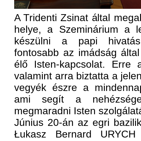
A Tridenti Zsinat által meg
helye, a Szeminárium a le
készülni a papi hivatá
fontosabb az imádság által
élő Isten-kapcsolat. Erre 
valamint arra biztatta a jele
vegyék észre a mindennap
ami segít a nehézsége
megmaradni Isten szolgálat
Június 20-án az egri bazil
Łukasz Bernard URYCH d