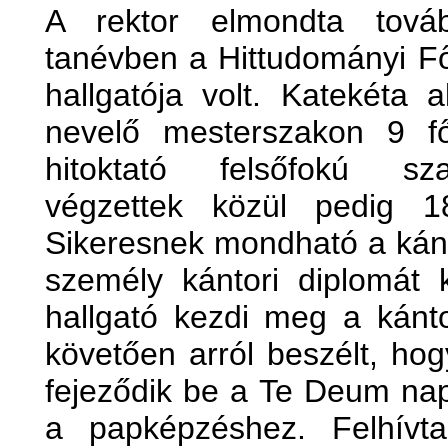
A rektor elmondta tová
tanévben a Hittudományi Fő
hallgatója volt. Katekéta 
nevelő mesterszakon 9 fő
hitoktató felsőfokú sz
végzettek közül pedig 1
Sikeresnek mondható a kánt
személy kántori diplomát
hallgató kezdi meg a kánto
követően arról beszélt, h
fejeződik be a Te Deum napj
a papképzéshez. Felhívta