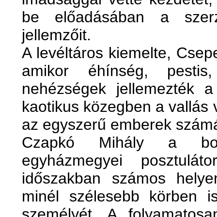
be előadásában a szerz
jellemzőit.
A levéltáros kiemelte, Csepe
amikor éhínség, pestis,
nehézségek jellemezték 
kaotikus közegben a vallás 
az egyszerű emberek számár
Czapkó Mihály a bold
egyházmegyei posztulát
időszakban számos helyen
minél szélesebb körben is
személyét. A folyamatosan