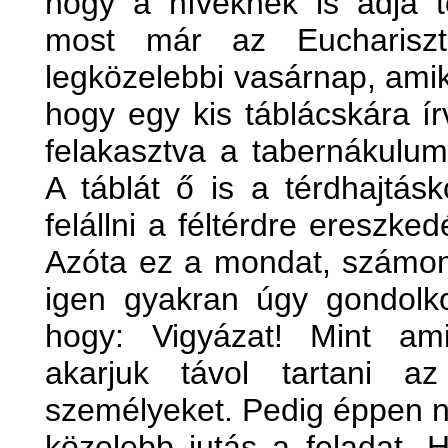
hogy a híveknek is adja to
most már az Euchariszti
legközelebbi vasárnap, amik
hogy egy kis táblácskára í
felakasztva a tabernákulum
A táblát ő is a térdhajtásk
felállni a féltérdre ereszked
Azóta ez a mondat, számomr
igen gyakran úgy gondolko
hogy: Vigyázat! Mint ami
akarjuk távol tartani az
személyeket. Pedig éppen n
közelebb jutás a feladat. 