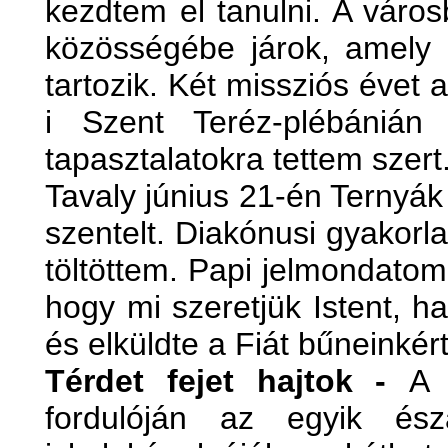
kezdtem el tanulni. A váro
közösségébe járok, amely
tartozik. Két missziós évet 
i Szent Teréz-plébánián t
tapasztalatokra tettem szert
Tavaly június 21-én Ternyá
szentelt. Diakónusi gyakorl
töltöttem. Papi jelmondatom
hogy mi szeretjük Istent, 
és elküldte a Fiát bűneinkér
Térdet fejet hajtok -
A 
fordulóján az egyik ész