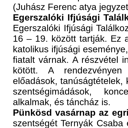
(Juhász Ferenc atya jegyze
Egerszalóki Ifjúsági Talál
Egerszalóki Ifjúsági Találkoz
16 – 19. között tartják. Ez
katolikus ifjúsági eseménye
fiatalt várnak. A részvétel 
kötött. A rendezvényen 
előadások, tanúságtételek, 
szentségimádások, konce
alkalmak, és táncház is.
Pünkösd vasárnap az egri
szentségét Ternyák Csaba ér