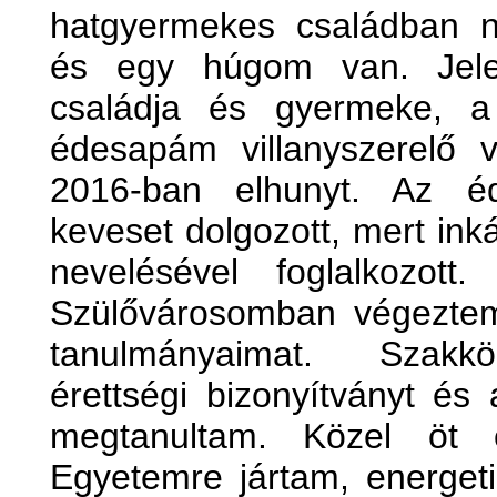
hatgyermekes családban 
és egy húgom van. Jele
családja és gyermeke, a 
édesapám villanyszerelő v
2016-ban elhunyt. Az é
keveset dolgozott, mert ink
nevelésével foglalkozott
Szülővárosomban végeztem 
tanulmányaimat. Szakkö
érettségi bizonyítványt és 
megtanultam. Közel öt 
Egyetemre jártam, energet