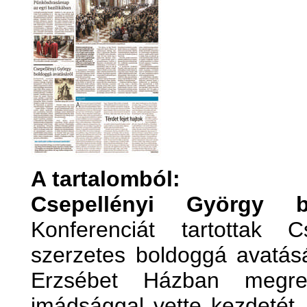
A tartalomból:
Csepellényi György b
Konferenciát tartottak 
szerzetes boldoggá avatás
Erzsébet Házban megre
imádsággal vette kezdetét