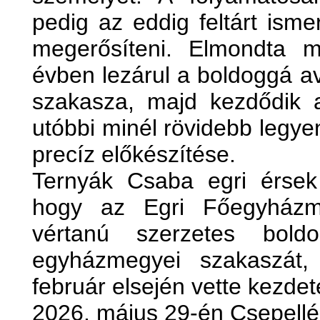
pedig az eddig feltárt isme
megerősíteni. Elmondta m
évben lezárul a boldoggá a
szakasza, majd kezdődik 
utóbbi minél rövidebb legye
precíz előkészítése.
Ternyák Csaba egri érsek
hogy az Egri Főegyházme
vértanú szerzetes boldo
egyházmegyei szakaszát,
február elsején vette kezdet
2026. május 29-én Csepellé