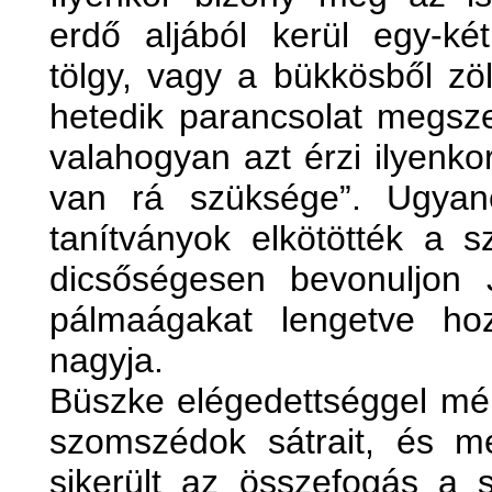
erdő aljából kerül egy-két
tölgy, vagy a bükkösből zö
hetedik parancsolat megsz
valahogyan azt érzi ilyenk
van rá szüksége”. Ugyan
tanítványok elkötötték a 
dicsőségesen bevonuljon
pálmaágakat lengetve ho
nagyja.
Büszke elégedettséggel mér
szomszédok sátrait, és meg
sikerült az összefogás a s