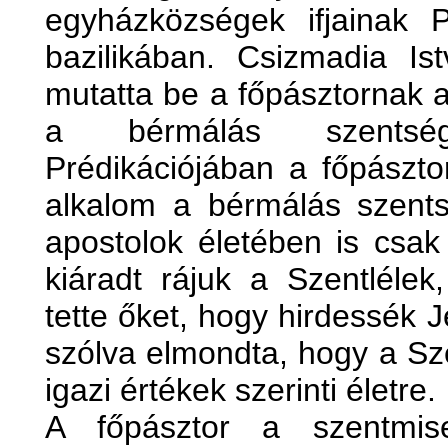
egyházközségek ifjainak 
bazilikában. Csizmadia Is
mutatta be a főpásztornak a 
a bérmálás szentsé
Prédikációjában a főpászto
alkalom a bérmálás szents
apostolok életében is csak
kiáradt rájuk a Szentlélek
tette őket, hogy hirdessék J
szólva elmondta, hogy a Sze
igazi értékek szerinti életre.
A főpásztor a szentmi