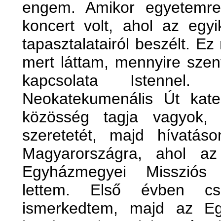
engem. Amikor egyetemre
koncert volt, ahol az egy
tapasztalatairól beszélt. E
mert láttam, mennyire szenv
kapcsolata Istennel
Neokatekumenális Út katek
közösség tagja vagyok, 
szeretetét, majd hívatás
Magyarországra, ahol az
Egyházmegyei Missziós
lettem. Első évben c
ismerkedtem, majd az Egr