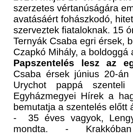
szerzetes vértanúságára e
avatásáért fohászkodó, hitet
szerveztek fiataloknak. 15 ó
Ternyák Csaba egri érsek, 
Czapkó Mihály, a boldoggá a
Papszentelés lesz az e
Csaba érsek június 20-án
Urychot pappá szenteli 
Egyházmegyei Hírek a ha
bemutatja a szentelés előtt 
- 35 éves vagyok, Lengy
mondta. - Krakkóban 