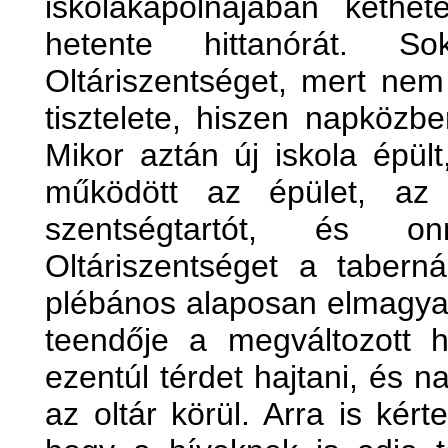
iskolakápolnájában kéthete
hetente hittanórát. S
Oltáriszentséget, mert nem 
tisztelete, hiszen napközbe
Mikor aztán új iskola épül
működött az épület, az 
szentségtartót, és on
Oltáriszentséget a tabern
plébános alaposan elmagya
teendője a megváltozott h
ezentúl térdet hajtani, és na
az oltár körül. Arra is kér