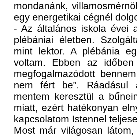
mondanánk, villamosmérnök
egy energetikai cégnél dolg
- Az általános iskola évei 
plébániai életben. Szolgál
mint lektor. A plébánia e
voltam. Ebben az időben 
megfogalmazódott bennem
nem fért be”. Ráadásul a
mentem keresztül a bűne
miatt, ezért hatékonyan el
kapcsolatom Istennel telje
Most már világosan látom, 