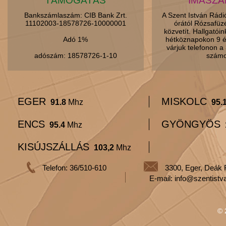
TÁMOGATÁS
IMASZ
Bankszámlaszám: CIB Bank Zrt.
A Szent István Rád
11102003-18578726-10000001
órától Rózsafüz
közvetít. Hallgatói
Adó 1%
hétköznapokon 9 é
várjuk telefonon 
adószám: 18578726-1-10
számo
EGER
MISKOLC
91.8
Mhz
95.
ENCS
GYÖNGYÖS
95.4
Mhz
KISÚJSZÁLLÁS
103,2
Mhz
Telefon: 36/510-610
3300, Eger, Deák 
E-mail: info@szentistv
© 