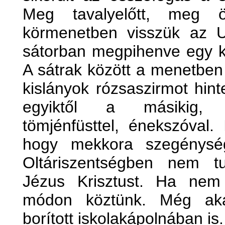
Meg tavalyelőtt, meg 
körmenetben visszük az Ur
sátorban megpihenve egy ke
A sátrak között a menetben 
kislányok rózsaszirmot hint
egyiktől a másikig, z
tömjénfüsttel, énekszóval.
hogy mekkora szegénysé
Oltáriszentségben nem t
Jézus Krisztust. Ha nem
módon köztünk. Még akár
borított iskolakápolnában is.