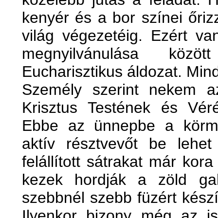
kenyér és a bor színei őriz
világ végezetéig. Ezért v
megnyilvánulása köz
Eucharisztikus áldozat. Min
Személy szerint nekem a
Krisztus Testének és Vér
Ebbe az ünnepbe a körm
aktív résztvevőt be lehet
felállított sátrakat már kor
kezek hordják a zöld gal
szebbnél szebb füzért készí
Ilyenkor bizony még az is 