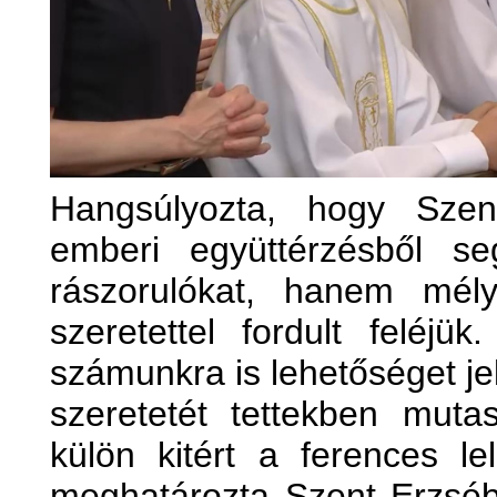
Hangsúlyozta, hogy Sze
emberi együttérzésből se
rászorulókat, hanem mély
szeretettel fordult feléjü
számunkra is lehetőséget je
szeretetét tettekben muta
külön kitért a ferences le
meghatározta Szent Erzsébe