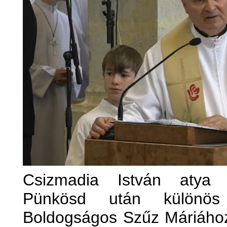
Csizmadia István atya p
Pünkösd után különös
Boldogságos Szűz Máriához