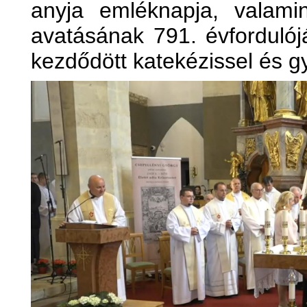
anyja emléknapja, valami
avatásának 791. évforduló
kezdődött katekézissel és g