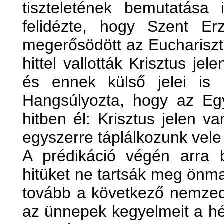
tiszteletének bemutatása 
felidézte, hogy Szent Er
megerősödött az Eucharisztia
hittel vallották Krisztus jel
és ennek külső jelei is m
Hangsúlyozta, hogy az E
hitben él: Krisztus jelen v
egyszerre táplálkozunk vele
A prédikáció végén arra b
hitüket ne tartsák meg ön
tovább a következő nemzedé
az ünnepek kegyelmeit a hé