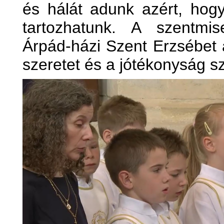
és hálát adunk azért, ho
tartozhatunk. A szentmis
Árpád-házi Szent Erzsébet a
szeretet és a jótékonyság sze