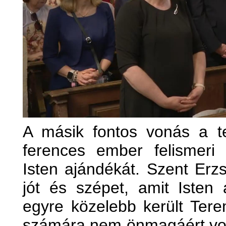
A másik fontos vonás a te
ferences ember felismeri
Isten ajándékát. Szent Erz
jót és szépet, amit Isten 
egyre közelebb került Tere
számára nem önmagáért volt