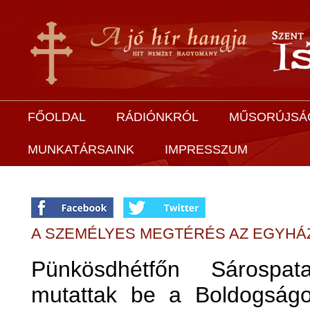
FŐOLDAL
RÁDIÓNKRÓL
MŰSORÚJSÁ
MUNKATÁRSAINK
IMPRESSZUM
A SZEMÉLYES MEGTÉRÉS AZ EGYHÁ
Pünkösdhétfőn Sárospat
mutattak be a Boldogság