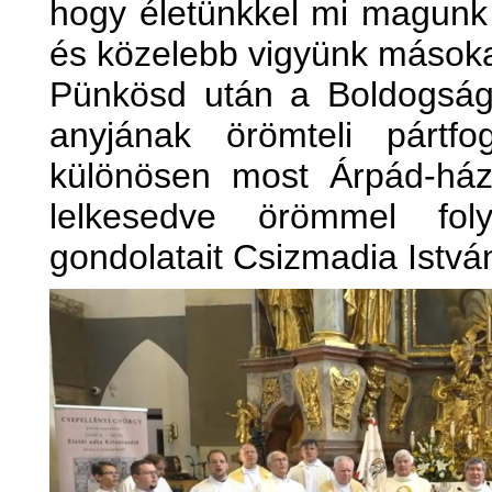
hogy életünkkel mi magunk 
és közelebb vigyünk másoka
Pünkösd után a Boldogság
anyjának örömteli pártfo
különösen most Árpád-ház
lelkesedve örömmel foly
gondolatait Csizmadia Istvá