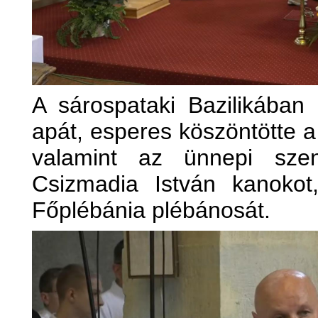
A sárospataki Bazilikában
apát, esperes köszöntötte a
valamint az ünnepi szent
Csizmadia István kanokot,
Főplébánia plébánosát.