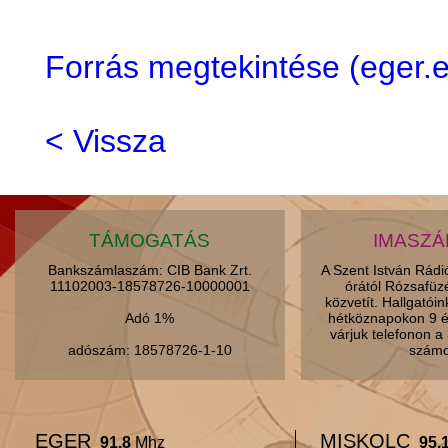
Forrás megtekintése (eger
< Vissza
TÁMOGATÁS
IMASZ
Bankszámlaszám: CIB Bank Zrt.
A Szent István Rád
11102003-18578726-10000001
órától Rózsafüz
közvetít. Hallgatói
Adó 1%
hétköznapokon 9 é
várjuk telefonon 
adószám: 18578726-1-10
számo
EGER
MISKOLC
91.8
Mhz
95.