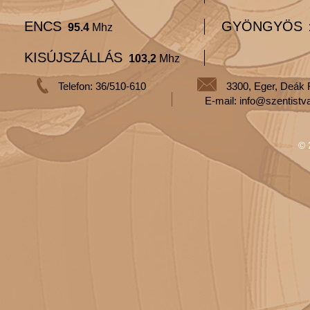
ENCS
GYÖNGYÖS
95.4
Mhz
KISÚJSZÁLLÁS
103,2
Mhz
Telefon: 36/510-610
3300, Eger, Deák 
E-mail: info@szentistv
© 