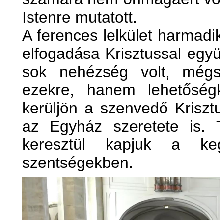
Istenre mutatott.
A ferences lelkület harmad
elfogadása Krisztussal együ
sok nehézség volt, mégse
ezekre, hanem lehetőség
kerüljön a szenvedő Kriszt
az Egyház szeretete is.
keresztül kapjuk a ke
szentségekben.