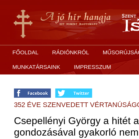
FŐOLDAL
RÁDIÓNKRÓL
MŰSORÚJSÁ
MUNKATÁRSAINK
IMPRESSZUM
352 ÉVE SZENVEDETT VÉRTANÚSÁG
Csepellényi György a hitét
gondozásával gyakorló neme