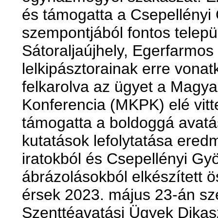
és támogatta a Csepellényi 
szempontjából fontos telepü
Sátoraljaújhely, Egerfarmos
lelkipásztorainak erre vonat
felkarolva az ügyet a Magya
Konferencia (MKPK) elé vitte
támogatta a boldoggá avatá
kutatások lefolytatása ere
iratokból és Csepellényi Györ
ábrázolásokból elkészített 
érsek 2023. május 23-án sz
Szenttéavatási Ügyek Dikas