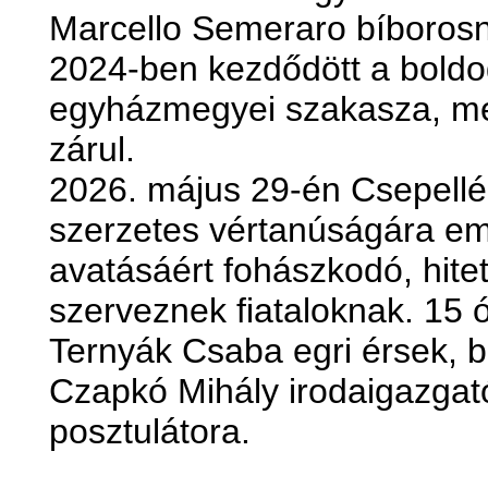
Marcello Semeraro bíboros
2024-ben kezdődött a boldo
egyházmegyei szakasza, me
zárul.
2026. május 29-én Csepellé
szerzetes vértanúságára e
avatásáért fohászkodó, hitet
szerveznek fiataloknak. 15 
Ternyák Csaba egri érsek, 
Czapkó Mihály irodaigazgat
posztulátora.