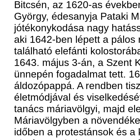
Bitcsén, az 1620-as évekbe
György, édesanyja Pataki Má
jótékonykodása nagy hatássa
aki 1642-ben lépett a pálos
található elefánti kolostoráb
1643. május 3-án, a Szent K
ünnepén fogadalmat tett. 16
áldozópappá. A rendben tiszte
életmódjával és viselkedésé
tanács máriavölgyi, majd ele
Máriavölgyben a növendékek
időben a protestánsok és a k