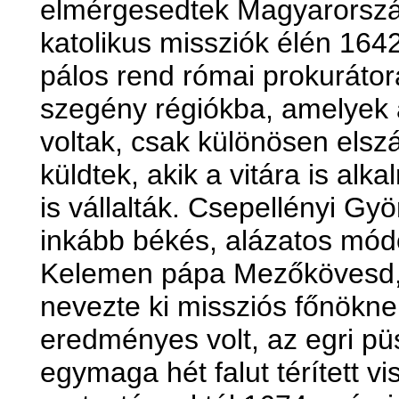
elmérgesedtek Magyarorszá
katolikus missziók élén 164
pálos rend római prokurátora
szegény régiókba, amelyek a
voltak, csak különösen elsz
küldtek, akik a vitára is alk
is vállalták. Csepellényi Gy
inkább békés, alázatos módon
Kelemen pápa Mezőkövesd,
nevezte ki missziós főnök
eredményes volt, az egri püs
egymaga hét falut térített vi