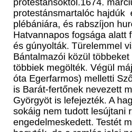
protestánsoktól.1674. márc
protestánsmartalóc hajdúk e
plébániára, és rabszíjon hur
Hatvannapos fogsága alatt 
és gúnyolták. Türelemmel vi
Bántalmazói közül többeket 
többiek megölték. Végül má
óta Egerfarmos) melletti Sz
is Barát-fertőnek nevezett 
Györgyöt is lefejezték. A h
sokáig nem tudott lesújtani
engedelmeskedett. Testét me