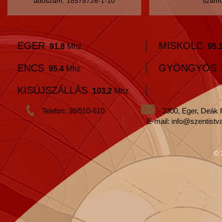
adószám: 18578726-1-10
számo
EGER
MISKOLC
91.8
Mhz
95.
ENCS
GYÖNGYÖS
95.4
Mhz
KISÚJSZÁLLÁS
103,2
Mhz
Telefon: 36/510-610
3300, Eger, Deák 
E-mail: info@szentistv
© 