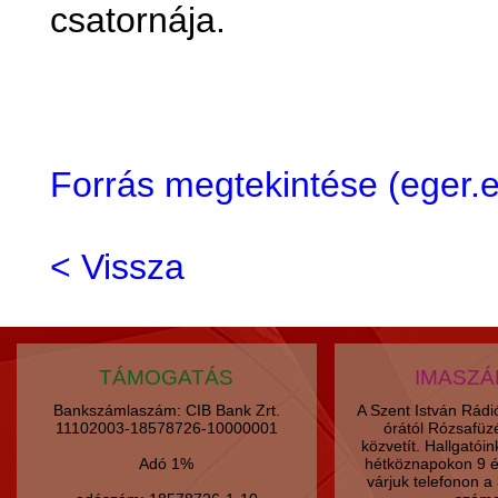
csatornája.
Forrás megtekintése (eger
< Vissza
TÁMOGATÁS
IMASZ
Bankszámlaszám: CIB Bank Zrt.
A Szent István Rád
11102003-18578726-10000001
órától Rózsafüz
közvetít. Hallgatói
Adó 1%
hétköznapokon 9 é
várjuk telefonon 