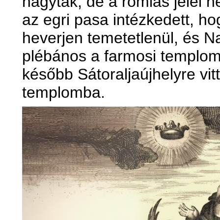
hagyták, de a romlás jelei 
az egri pasa intézkedett, h
heverjen temetetlenül, és 
plébános a farmosi templomb
később Sátoraljaújhelyre vitt
templomba.