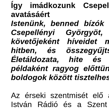
Így imádkozunk Csepel
avatásáért
Istenünk, benned bízók 
Csepellényi Györgyö
követőjeként híveidet 
hitben, és összegyűjt
Életáldozata, hite és
példaként ragyog előttü
boldogok között tisztelhe
Az érseki szentmisét elő 
István Rádió és a Szent 