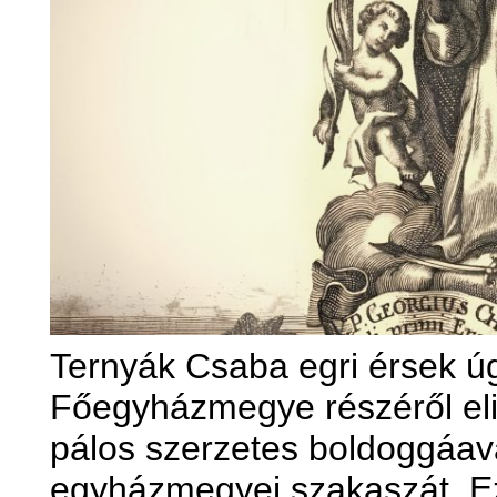
Ternyák Csaba egri érsek úg
Főegyházmegye részéről eli
pálos szerzetes boldoggáav
egyházmegyei szakaszát. Ez