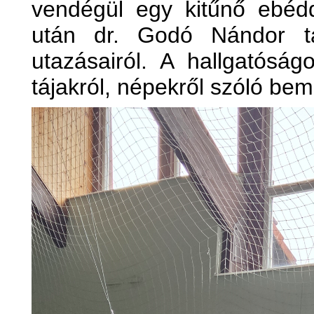
vendégül egy kitűnő ebédd
után dr. Godó Nándor tar
utazásairól. A hallgatóság
tájakról, népekről szóló bem