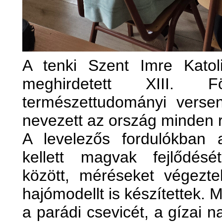
A tenki Szent Imre Katoli
meghirdetett XIII. 
természettudományi versen
nevezett az ország minden 
A levelezős fordulókban 
kellett magvak fejlődés
között, méréseket végezt
hajómodellt is készítettek.
a parádi csevicét, a gízai 