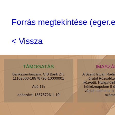
Forrás megtekintése (eger
< Vissza
TÁMOGATÁS
IMASZ
Bankszámlaszám: CIB Bank Zrt.
A Szent István Rád
11102003-18578726-10000001
órától Rózsafüz
közvetít. Hallgatói
Adó 1%
hétköznapokon 9 é
várjuk telefonon 
adószám: 18578726-1-10
számo