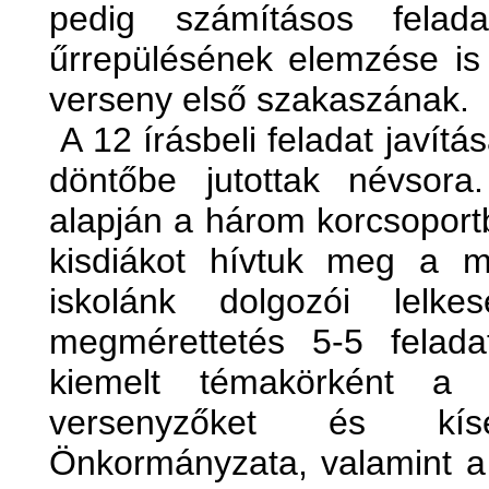
pedig számításos felad
űrrepülésének elemzése is
verseny első szakaszának.
A 12 írásbeli feladat javítás
döntőbe jutottak névsora
alapján a három korcsopor
kisdiákot hívtuk meg a m
iskolánk dolgozói lelk
megmérettetés 5-5 felada
kiemelt témakörként a 
versenyzőket és kís
Önkormányzata, valamint a