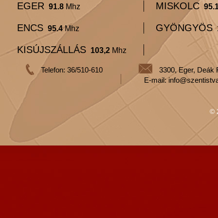
EGER
MISKOLC
91.8
Mhz
95.
ENCS
GYÖNGYÖS
95.4
Mhz
KISÚJSZÁLLÁS
103,2
Mhz
Telefon: 36/510-610
3300, Eger, Deák 
E-mail: info@szentistv
© 