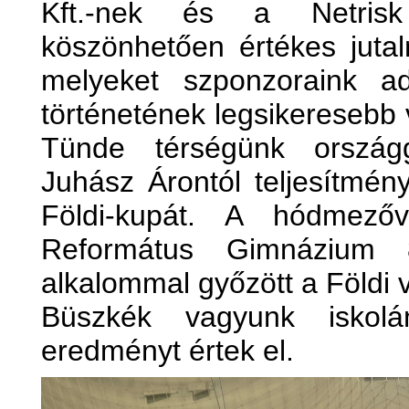
Kft.-nek és a Netrisk
köszönhetően értékes jutal
melyeket szponzoraink a
történetének legsikeresebb
Tünde térségünk országgy
Juhász Árontól teljesítmén
Földi-kupát. A hódmezőv
Református Gimnázium 8
alkalommal győzött a Földi 
Büszkék vagyunk iskolá
eredményt értek el.