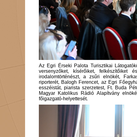
Az Egri Érseki Palota Turisztikai Látogató
versenyzőket, kísérőiket, felkészítőiket
irodalomtörténészt, a zsűri elnökét, Fark
riporterét, Balogh Ferencet, az Egri Főegy
esszéistát, piarista szerzetest, Ft. Buda Pé
Magyar Katolikus Rádió Alapítvány elnöké
főigazgató-helyettesét.