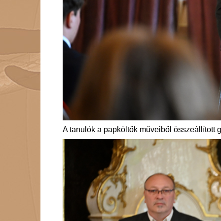
A tanulók a papköltők műveiből összeállított 