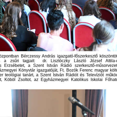
központban Bérczessy András igazgató-főszerkesztő köszöntö
 és a zsűri tagjait: dr. Lisztóczky László József Attila-d
as Erzsébetet, a Szent István Rádió szerkesztő-műsorvezető
házmegyei Könyvtár igazgatóját, Ft. Bozók Ferenc magyar köl
ter teológiai tanárt, a Szent István Rádiót és Televíziót műkö
t, Köböl Zsoltot, az Egyházmegyei Katolikus Iskolai Főhat