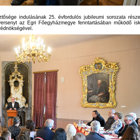
ztősége indulásának 25. évfordulós jubileumi sorozata része
versenyt az Egri Főegyházmegye fenntartásában működő isk
védnökségével.