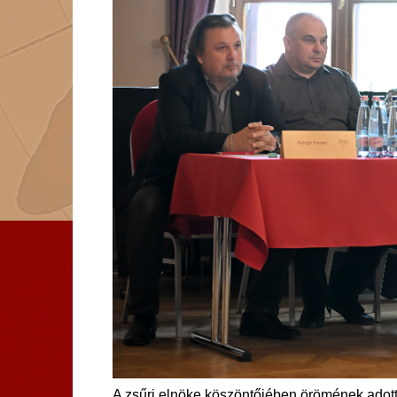
A zsűri elnöke köszöntőjében örömének adott