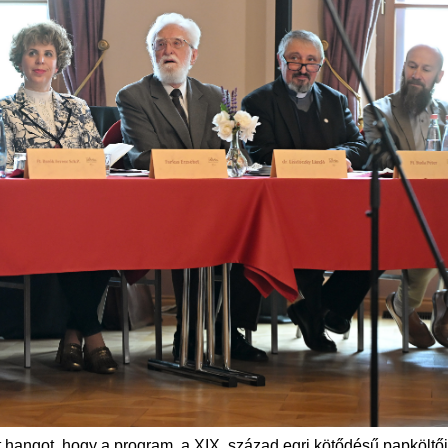
 hangot, hogy a program a XIX. század egri kötődésű papköltői