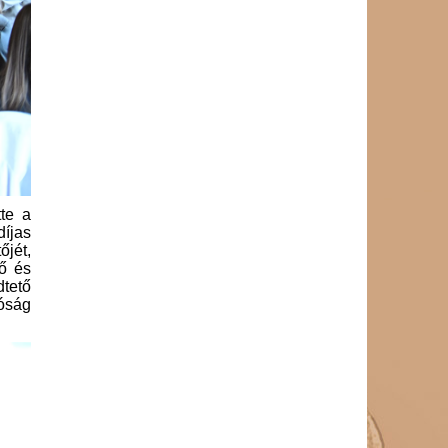
tte a
íjas
jét,
tő és
dtető
óság